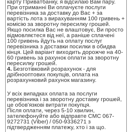
карту Приватбанку, я відсилаю Вам пару.
При отриманні Ви оплачуєте послуги
перевізника за доставку до Вас + за
вартість лота з вирахуванням 100 гривень +
комісію за зворотну пересилку грошей.
Якщо посилка Вас не влаштовує, Ви просто
відмовляєтеся від неї, а раніше сплачені
100 гривень йдуть на оплату послуг
перевізника з доставки посилки в обидва
кінця. Цей варіант виходить дорожче на 40-
60 гривень за рахунок оплати за зворотну
пересилку грошей.
4.
Безготівковий розрахунок - для
дрібнооптових покупців, оплата на
розрахунковий рахунок магазину.
У всіх випадках оплата за послуги
перевізника і за зворотну доставку грошей,
це обов'язкові витрати покупця.
Після оплати, через 5-10 хвилин,
зателефонуйте або відправте СМС 067-
9272731 (Viber) / 050-9336271 з
підтвердженням платежу, хто і за що.