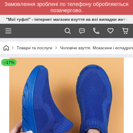
Замовлення зроблені по телефону обробляються
позачергово.
"Мої туфлі" - інтернет магазин взуття на всі випадки життя.
Товари та послуги
Чоловіче взуття. Мокасини і еспадріл
–17%