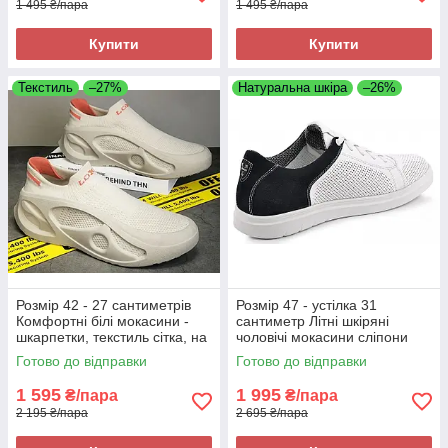
1 495 ₴/пара
1 495 ₴/пара
Купити
Купити
Текстиль
–27%
Натуральна шкіра
–26%
Розмір 42 - 27 сантиметрів
Розмір 47 - устілка 31
Комфортні білі мокасини -
сантиметр Літні шкіряні
шкарпетки, текстиль сітка, на
чоловічі мокасини сліпони
підошві з піни
Maxus, білі, на підошві з піни,
Готово до відправки
Готово до відправки
легкі та зручні
1 595
1 995
₴/пара
₴/пара
2 195 ₴/пара
2 695 ₴/пара