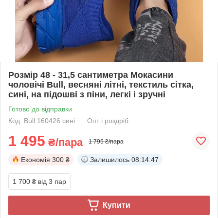
Розмір 48 - 31,5 сантиметра Мокасини
чоловічі Bull, весняні літні, текстиль сітка,
сині, на підошві з піни, легкі і зручні
Готово до відправки
Код: Bull 160426 сині
Опт і роздріб
1 495
₴/пара
1 795 ₴/пара
Економія
300 ₴
Залишилось
08:14:46
1 700 ₴
від 3 пар
Купити