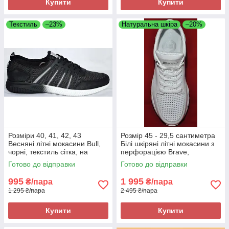
Купити
Купити
Текстиль
–23%
Натуральна шкіра
–20%
Розміри 40, 41, 42, 43
Розмір 45 - 29,5 сантиметра
Весняні літні мокасини Bull,
Білі шкіряні літні мокасини з
чорні, текстиль сітка, на
перфорацією Brave,
підошві з піни, легкі та зручні
повнорозмірні, на підошві з
Готово до відправки
Готово до відправки
піни, легкі та зручні
995
1 995
₴/пара
₴/пара
1 295 ₴/пара
2 495 ₴/пара
Купити
Купити