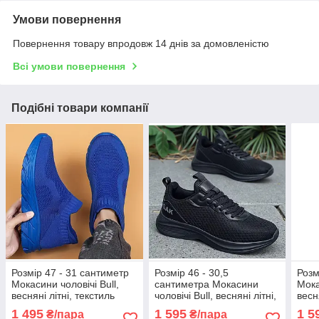
Умови повернення
Повернення товару впродовж 14 днів за домовленістю
Всі умови повернення
Подібні товари компанії
Розмір 47 - 31 сантиметр
Розмір 46 - 30,5
Розм
Мокасини чоловічі Bull,
сантиметра Мокасини
Мока
весняні літні, текстиль
чоловічі Bull, весняні літні,
весн
сітка, сині, на підошві з
текстиль сітка, чорні, на
сітка
1 495
1 595
1 5
₴/пара
₴/пара
піни, легкі і зручні
підошві з піни, легкі і
піни,