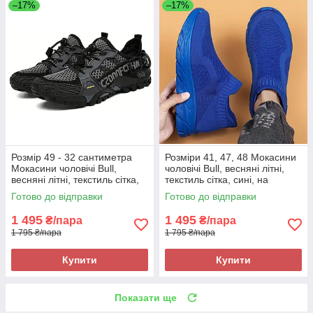
–17%
–17%
Розмір 49 - 32 сантиметра
Розміри 41, 47, 48 Мокасини
Мокасини чоловічі Bull,
чоловічі Bull, весняні літні,
весняні літні, текстиль сітка,
текстиль сітка, сині, на
сірі, на підошві з піни, легкі і
підошві з піни, легкі і зручні
Готово до відправки
Готово до відправки
зручні
1 495
1 495
₴/пара
₴/пара
1 795 ₴/пара
1 795 ₴/пара
Купити
Купити
Показати ще