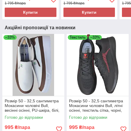
1 795 ₴/пара
1 795 ₴/пара
1 795
зручні
Купити
Купити
Акційні пропозиції та новинки
–33%
Текстиль
–33%
Розмір 50 - 32,5 сантиметра
Розмір 50 - 32,5 сантиметра
Мокасини чоловічі Bull,
Мокасини чоловічі Bull, літні
весінні осінні, PU-шкіра, білі,
осінні, текстиль сітка, чорні,
на підошві з піни, легкі і
на підошві з піни, легкі і
Готово до відправки
Готово до відправки
зручні
зручні
995
995
₴/пара
₴/пара