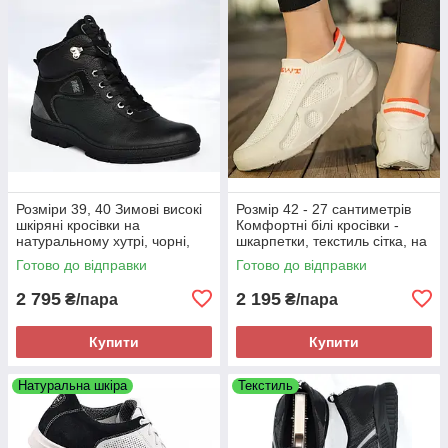
Розміри 39, 40 Зимові високі
Розмір 42 - 27 сантиметрів
шкіряні кросівки на
Комфортні білі кросівки -
натуральному хутрі, чорні,
шкарпетки, текстиль сітка, на
теплі і комфортні Brave 7000
підошві з піни
Готово до відправки
Готово до відправки
2 795
2 195
₴/пара
₴/пара
Купити
Купити
Натуральна шкіра
Текстиль