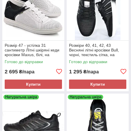
Розмір 47 - устілка 31
Розміри 40, 41, 42, 43
сантиметр Літні шкіряні кеди
Весняні літні кросівки Bull,
кросівки Maxus, білі, на
чорні, текстиль сітка, на
підошві з піни, легкі та зручні
підошві з піни, легкі та зручні
Готово до відправки
Готово до відправки
2 695
1 295
₴/пара
₴/пара
Купити
Купити
Натуральна шкіра
Натуральна шкіра