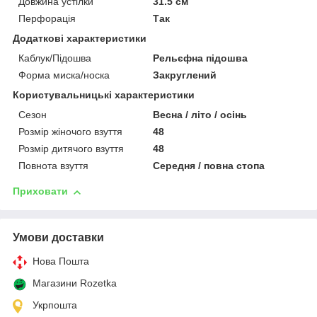
Довжина устілки
31.5 см
Перфорація
Так
Додаткові характеристики
Каблук/Підошва
Рельєфна підошва
Форма миска/носка
Закруглений
Користувальницькі характеристики
Сезон
Весна / літо / осінь
Розмір жіночого взуття
48
Розмір дитячого взуття
48
Повнота взуття
Середня / повна стопа
Приховати
Умови доставки
Нова Пошта
Магазини Rozetka
Укрпошта