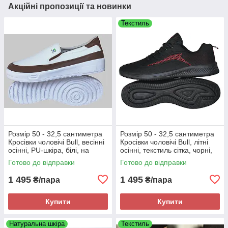
Акційні пропозиції та новинки
Текстиль
Розмір 50 - 32,5 сантиметра
Розмір 50 - 32,5 сантиметра
Кросівки чоловічі Bull, весінні
Кросівки чоловічі Bull, літні
осінні, PU-шкіра, білі, на
осінні, текстиль сітка, чорні,
підошві з піни, легкі і зручні
на підошві з піни, легкі і
Готово до відправки
Готово до відправки
зручні
1 495
1 495
₴/пара
₴/пара
Купити
Купити
Натуральна шкіра
Текстиль