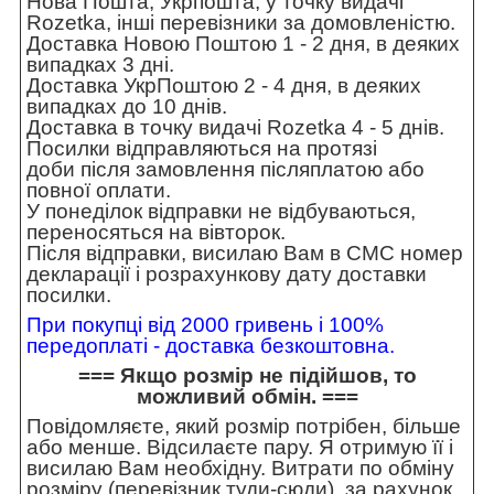
Нова Пошта, Укрпошта, у точку видачі
Rozetka, інші перевізники за домовленістю.
Доставка Новою Поштою 1 - 2 дня, в деяких
випадках 3 дні.
Доставка УкрПоштою 2 - 4 дня, в деяких
випадках до 10 днів.
Доставка в точку видачі Rozetka 4 - 5 днів.
Посилки відправляються на протязі
доби після замовлення післяплатою або
повної оплати.
У понеділок відправки не відбуваються,
переносяться на вівторок.
Після відправки, висилаю Вам в СМС номер
декларації і розрахункову дату доставки
посилки.
При покупці від 2000 гривень і 100%
передоплаті - доставка безкоштовна.
=== Якщо розмір не підійшов, то
можливий обмін. ===
Повідомляєте, який розмір потрібен, більше
або менше. Відсилаєте пару. Я отримую її і
висилаю Вам необхідну. Витрати по обміну
розміру (перевізник туди-сюди), за рахунок