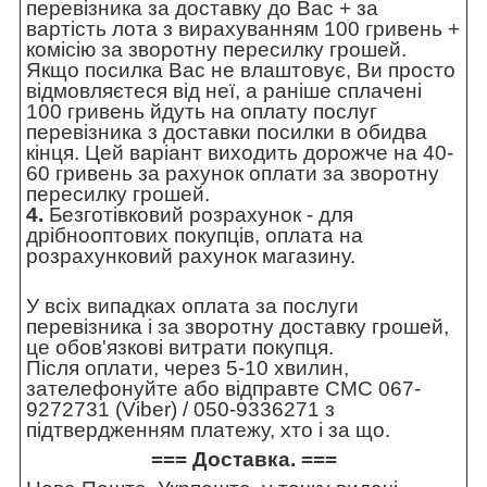
перевізника за доставку до Вас + за
вартість лота з вирахуванням 100 гривень +
комісію за зворотну пересилку грошей.
Якщо посилка Вас не влаштовує, Ви просто
відмовляєтеся від неї, а раніше сплачені
100 гривень йдуть на оплату послуг
перевізника з доставки посилки в обидва
кінця. Цей варіант виходить дорожче на 40-
60 гривень за рахунок оплати за зворотну
пересилку грошей.
4.
Безготівковий розрахунок - для
дрібнооптових покупців, оплата на
розрахунковий рахунок магазину.
У всіх випадках оплата за послуги
перевізника і за зворотну доставку грошей,
це обов'язкові витрати покупця.
Після оплати, через 5-10 хвилин,
зателефонуйте або відправте СМС 067-
9272731 (Viber) / 050-9336271 з
підтвердженням платежу, хто і за що.
=== Доставка. ===