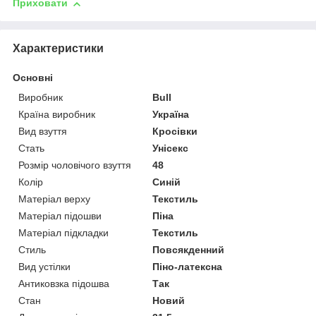
Приховати
Характеристики
Основні
Виробник
Bull
Країна виробник
Україна
Вид взуття
Кросівки
Стать
Унісекс
Розмір чоловічого взуття
48
Колір
Синій
Матеріал верху
Текстиль
Матеріал підошви
Піна
Матеріал підкладки
Текстиль
Стиль
Повсякденний
Вид устілки
Піно-латексна
Антиковзка підошва
Так
Стан
Новий