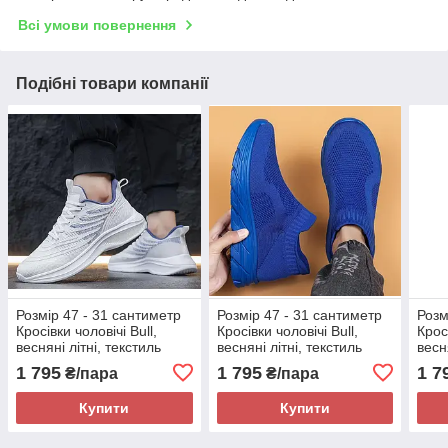
Всі умови повернення
Подібні товари компанії
Розмір 47 - 31 сантиметр
Розмір 47 - 31 сантиметр
Розм
Кросівки чоловічі Bull,
Кросівки чоловічі Bull,
Кросі
весняні літні, текстиль
весняні літні, текстиль
весн
сітка, білі, на підошві з
сітка, сині, на підошві з
сітка
1 795
1 795
1 7
₴/пара
₴/пара
піни, легкі і зручні
піни, легкі і зручні
піни,
Купити
Купити