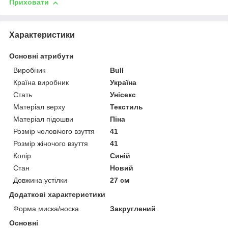
Приховати
Характеристики
Основні атрибути
Виробник
Bull
Країна виробник
Україна
Стать
Унісекс
Матеріал верху
Текстиль
Матеріал підошви
Піна
Розмір чоловічого взуття
41
Розмір жіночого взуття
41
Колір
Синій
Стан
Новий
Довжина устілки
27 см
Додаткові характеристики
Форма миска/носка
Закруглений
Основні