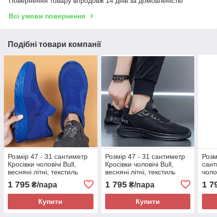
Повернення товару впродовж 14 днів за домовленістю
Всі умови повернення
Подібні товари компанії
Розмір 47 - 31 сантиметр
Розмір 47 - 31 сантиметр
Розм
Кросівки чоловічі Bull,
Кросівки чоловічі Bull,
сант
весняні літні, текстиль
весняні літні, текстиль
чолов
сітка, сині, на підошві з
сітка, чорні, на підошві з
текст
1 795
1 795
1 7
₴/пара
₴/пара
піни, легкі і зручні
піни, легкі і зручні
підош
зруч
Купити
Купити