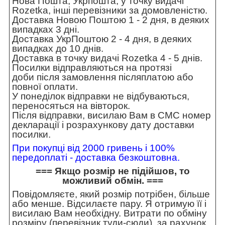
Нова Пошта, Укрпошта, у точку видачі
Rozetka, інші перевізники за домовленістю.
Доставка Новою Поштою 1 - 2 дня, в деяких
випадках 3 дні.
Доставка УкрПоштою 2 - 4 дня, в деяких
випадках до 10 днів.
Доставка в точку видачі Rozetka 4 - 5 днів.
Посилки відправляються на протязі
доби після замовлення післяплатою або
повної оплати.
У понеділок відправки не відбуваються,
переносяться на вівторок.
Після відправки, висилаю Вам в СМС номер
декларації і розрахункову дату доставки
посилки.
При покупці від 2000 гривень і 100%
передоплаті - доставка безкоштовна.
=== Якщо розмір не підійшов, то
можливий обмін. ===
Повідомляєте, який розмір потрібен, більше
або менше. Відсилаєте пару. Я отримую її і
висилаю Вам необхідну. Витрати по обміну
розміру (перевізник туди-сюди), за рахунок