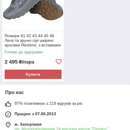
Розміри 41 42 43 44 45 46
Легкі та зручні сірі шкіряні
кросівки Restime, з вставками
з сітки, літо осінь, на підошві з
Готово до відправки
піни
2 495
₴/пара
Купити
Про нас
97% позитивних з 219 відгуків за рік
Працює з 07.06.2013
м. Запоріжжя
пр. Моторобудівників 14 магазин взуття "Патріот",