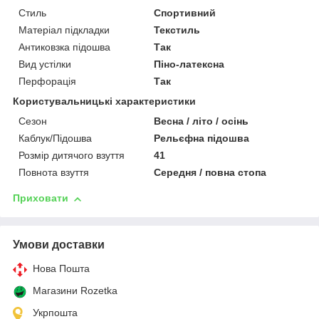
Стиль
Спортивний
Матеріал підкладки
Текстиль
Антиковзка підошва
Так
Вид устілки
Піно-латексна
Перфорація
Так
Користувальницькі характеристики
Сезон
Весна / літо / осінь
Каблук/Підошва
Рельєфна підошва
Розмір дитячого взуття
41
Повнота взуття
Середня / повна стопа
Приховати
Умови доставки
Нова Пошта
Магазини Rozetka
Укрпошта