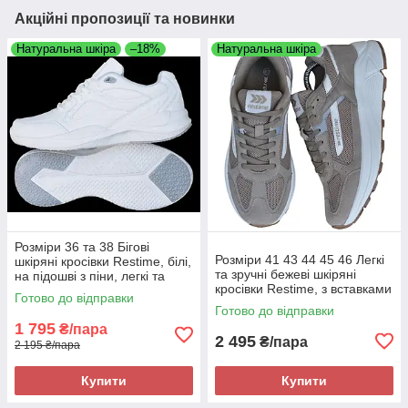
Акційні пропозиції та новинки
Натуральна шкіра
–18%
Натуральна шкіра
Розміри 36 та 38 Бігові
Розміри 41 43 44 45 46 Легкі
шкіряні кросівки Restime, білі,
та зручні бежеві шкіряні
на підошві з піни, легкі та
кросівки Restime, з вставками
комфортні
Готово до відправки
з сітки, літо осінь, на підошві з
Готово до відправки
піни
1 795
₴/пара
2 495
₴/пара
2 195 ₴/пара
Купити
Купити