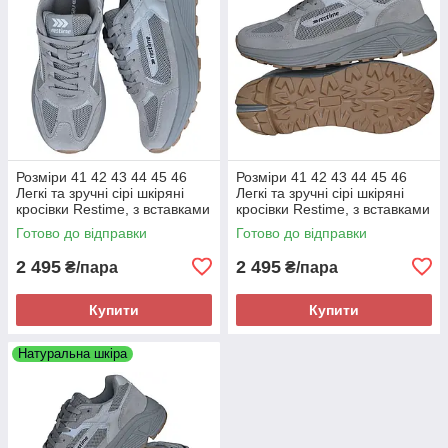
Розміри 41 42 43 44 45 46
Розміри 41 42 43 44 45 46
Легкі та зручні сірі шкіряні
Легкі та зручні сірі шкіряні
кросівки Restime, з вставками
кросівки Restime, з вставками
з сітки, літо осінь, на підошві з
з сітки, літо осінь, на підошві з
Готово до відправки
Готово до відправки
піни
піни
2 495
2 495
₴/пара
₴/пара
Купити
Купити
Натуральна шкіра