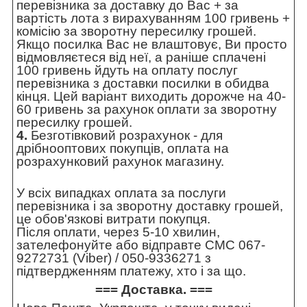
перевізника за доставку до Вас + за
вартість лота з вирахуванням 100 гривень +
комісію за зворотну пересилку грошей.
Якщо посилка Вас не влаштовує, Ви просто
відмовляєтеся від неї, а раніше сплачені
100 гривень йдуть на оплату послуг
перевізника з доставки посилки в обидва
кінця. Цей варіант виходить дорожче на 40-
60 гривень за рахунок оплати за зворотну
пересилку грошей.
4.
Безготівковий розрахунок - для
дрібнооптових покупців, оплата на
розрахунковий рахунок магазину.
У всіх випадках оплата за послуги
перевізника і за зворотну доставку грошей,
це обов'язкові витрати покупця.
Після оплати, через 5-10 хвилин,
зателефонуйте або відправте СМС 067-
9272731 (Viber) / 050-9336271 з
підтвердженням платежу, хто і за що.
=== Доставка. ===