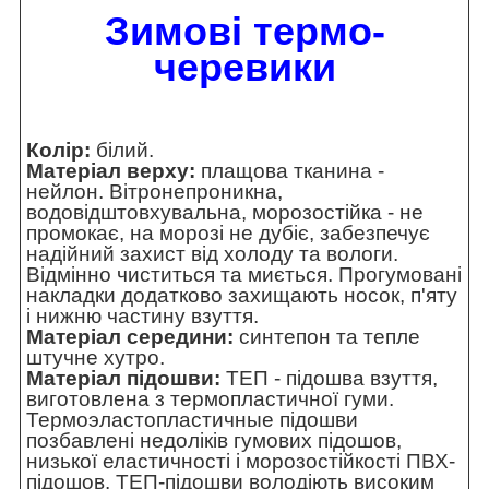
Зимові термо-
черевики
Колір:
білий.
Матеріал верху:
плащова тканина -
нейлон. Вітронепроникна,
водовідштовхувальна, морозостійка - не
промокає, на морозі не дубіє, забезпечує
надійний захист від холоду та вологи.
Відмінно чиститься та миється. Прогумовані
накладки додатково захищають носок, п'яту
і нижню частину взуття.
Матеріал середини:
синтепон та тепле
штучне хутро.
Матеріал підошви:
ТЕП - підошва взуття,
виготовлена з термопластичної гуми.
Термоэластопластичные підошви
позбавлені недоліків гумових підошов,
низької еластичності і морозостійкості ПВХ-
підошов. ТЕП-підошви володіють високим