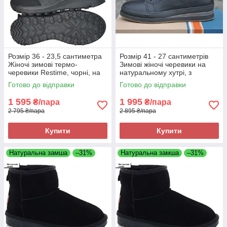
Розмір 36 - 23,5 сантиметра
Розмір 41 - 27 сантиметрів
Жіночі зимові термо-
Зимові жіночі черевики на
черевики Restime, чорні, на
натуральному хутрі, з
підошві з піни, легкі та зручні
натуральної шкіри, чорні
Готово до відправки
Готово до відправки
Brave 8841
1 595
1 995
₴/пара
₴/пара
2 795 ₴/пара
2 895 ₴/пара
Купити
Купити
Натуральна замша
–31%
Натуральна замша
–31%