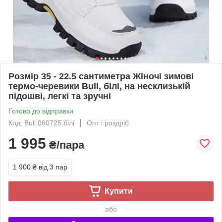
Розмір 35 - 22.5 сантиметра Жіночі зимові
термо-черевики Bull, білі, на несклизькій
підошві, легкі та зручні
Готово до відправки
Код: Bull 060725 білі
Опт і роздріб
1 995
₴/пара
1 900 ₴
від 3 пар
Купити
або