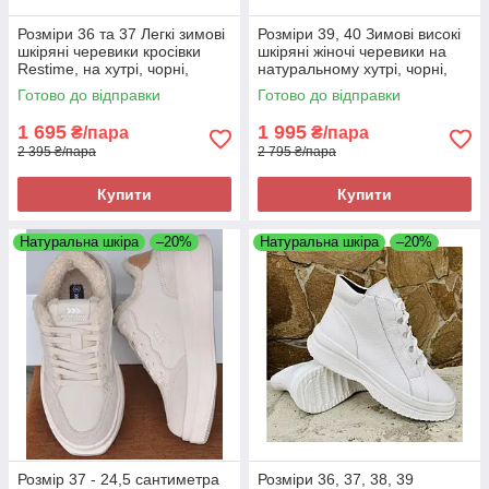
Розміри 36 та 37 Легкі зимові
Розміри 39, 40 Зимові високі
шкіряні черевики кросівки
шкіряні жіночі черевики на
Restime, на хутрі, чорні,
натуральному хутрі, чорні,
повнорозмірні, на підошві з
теплі і комфортні Brave 7000
Готово до відправки
Готово до відправки
піни
1 695
1 995
₴/пара
₴/пара
2 395 ₴/пара
2 795 ₴/пара
Купити
Купити
Натуральна шкіра
–20%
Натуральна шкіра
–20%
Розмір 37 - 24,5 сантиметра
Розміри 36, 37, 38, 39