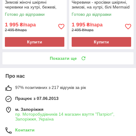
Зимові жіночі шкіряні
Черевики - кросівки шкіряні,
черевики на хутрі, бежеві,
зимові, на хутрі, білі Mermaid
легкі та зручні Restime 24380
530
Готово до відправки
Готово до відправки
1 995
1 995
₴/пара
₴/пара
2 495 ₴/пара
2 495 ₴/пара
Купити
Купити
Показати ще
Про нас
97% позитивних з 217 відгуків за рік
Працює з 07.06.2013
м. Запоріжжя
пр. Моторобудівників 14 магазин взуття "Патріот",
Запоріжжя, Україна
Контакти