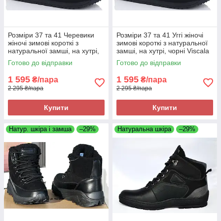
Розміри 37 та 41 Черевики
Розміри 37 та 41 Уггі жіночі
жіночі зимові короткі з
зимові короткі з натуральної
натуральної замші, на хутрі,
замші, на хутрі, чорні Viscala
чорні Viscala 5854
5854
Готово до відправки
Готово до відправки
1 595
1 595
₴/пара
₴/пара
2 295 ₴/пара
2 295 ₴/пара
Купити
Купити
Натур. шкіра і замша
–29%
Натуральна шкіра
–29%