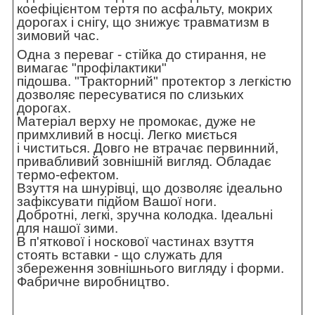
коефіцієнтом тертя по асфальту, мокрих
дорогах і снігу, що знижує травматизм в
зимовий час.
Одна з переваг - стійка до стирання, не
вимагає "профілактики"
підошва. "Тракторний" протектор з легкістю
дозволяє пересуватися по слизьких
дорогах.
Матеріал верху не промокає, дуже не
примхливий в носці. Легко миється
і чиститься. Довго не втрачає первинний,
привабливий зовнішній вигляд. Обладає
термо-ефектом.
Взуття на шнурівці, що дозволяє ідеально
зафіксувати підйом Вашої ноги.
Добротні, легкі, зручна колодка. Ідеальні
для нашої зими.
В п'яткової і носкової частинах взуття
стоять вставки - що служать для
збереження зовнішнього вигляду і форми.
Фабричне виробництво.