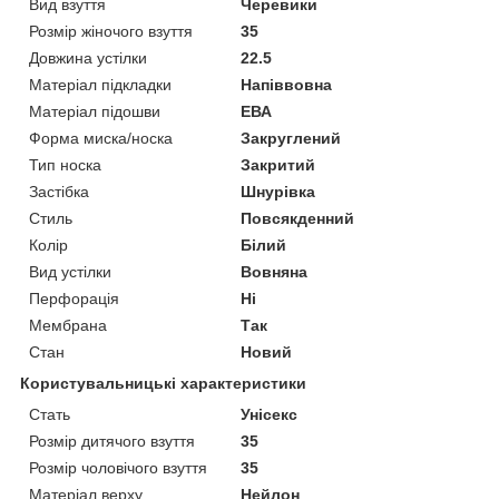
Вид взуття
Черевики
Розмір жіночого взуття
35
Довжина устілки
22.5
Матеріал підкладки
Напіввовна
Матеріал підошви
ЕВА
Форма миска/носка
Закруглений
Тип носка
Закритий
Застібка
Шнурівка
Стиль
Повсякденний
Колір
Білий
Вид устілки
Вовняна
Перфорація
Ні
Мембрана
Так
Стан
Новий
Користувальницькі характеристики
Стать
Унісекс
Розмір дитячого взуття
35
Розмір чоловічого взуття
35
Матеріал верху
Нейлон