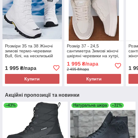
Розміри 35 та 38 Жіночі
Розмір 37 - 24,5
Розм
зимові термо-черевики
сантиметра Зимові жіночі
сант
Bull, білі, на несклизькій
шкіряні черевики на хутрі,
жіно
підошві, легкі та зручні
бежеві, легкі та зручні
коро
1 995
₴/пара
Restime 24380
замш
1 995
1 9
₴/пара
2 495 ₴/пара
Rest
Купити
Купити
Акційні пропозиції та новинки
–43%
Натуральна шкіра
–31%