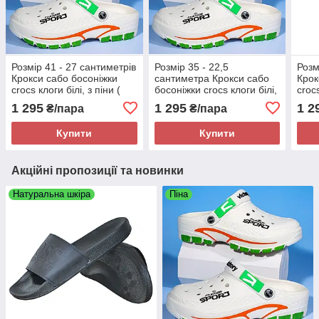
Розмір 41 - 27 сантиметрів
Розмір 35 - 22,5
Розм
Крокси сабо босоніжки
сантиметра Крокси сабо
Крок
crocs клоги білі, з піни (
босоніжки crocs клоги білі,
crocs
ЕВА), легкі і зручні
з піни ( ЕВА), легкі і зручні
ЕВА),
1 295
1 295
1 2
₴/пара
₴/пара
Купити
Купити
Акційні пропозиції та новинки
Натуральна шкіра
Піна