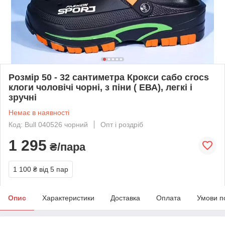
Розмір 50 - 32 сантиметра Крокси сабо crocs
клоги чоловічі чорні, з піни ( ЕВА), легкі і
зручні
Немає в наявності
Код: Bull 040526 чорний
Опт і роздріб
1 295
₴/пара
1 100 ₴
від 5 пар
Опис
Характеристики
Доставка
Оплата
Умови п