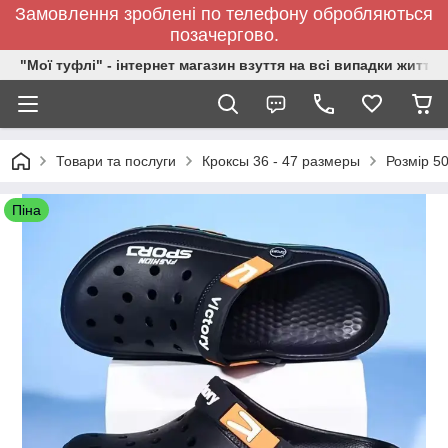
Замовлення зроблені по телефону обробляються
позачергово.
"Мої туфлі" - інтернет магазин взуття на всі випадки життя.
Товари та послуги
Кроксы 36 - 47 размеры
Розмір 50
Піна