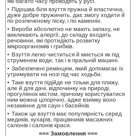
які багато часу проводять у русі.
Підошва біля взуття пружна й еластична,
дуже добре пружинить, дає змогу ходити й
по розпеченому піску, і по каменях.
Вироби абсолютно не мають запаху, не
викликають алергії, до складу входять
речовини, які протидіють розвитку
мікроорганізмів і грибків.
Взуття легко чиститься й миється як під
струменем води, так і в пральній машині.
Забезпечені ремінцем, який допомагає їх
утримувати на нозі під час ходьби.
Таке взуття підійде не тільки для пляжу,
але й для дачі, відпочинку на природі,
прогулянок містом, причому користуватися
ним можна цілорічно, адже взимку воно
незамінне для саун і басейнів.
Також це взуття має популярність серед
медиків, кухарів, працівників масажних
салонів і салонів краси.
=== Замовлення ===