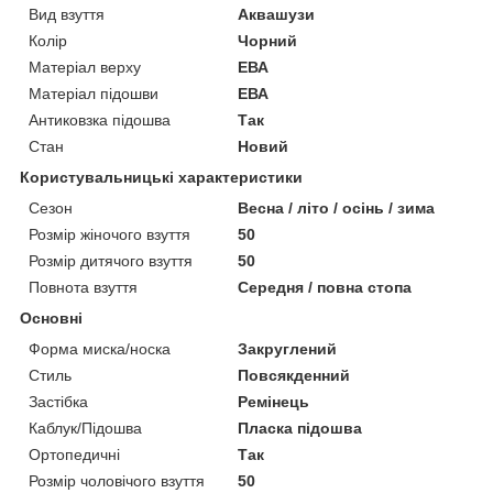
Вид взуття
Аквашузи
Колір
Чорний
Матеріал верху
ЕВА
Матеріал підошви
ЕВА
Антиковзка підошва
Так
Стан
Новий
Користувальницькі характеристики
Сезон
Весна / літо / осінь / зима
Розмір жіночого взуття
50
Розмір дитячого взуття
50
Повнота взуття
Середня / повна стопа
Основні
Форма миска/носка
Закруглений
Стиль
Повсякденний
Застібка
Ремінець
Каблук/Підошва
Пласка підошва
Ортопедичні
Так
Розмір чоловічого взуття
50