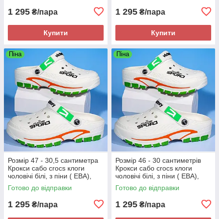
1 295
1 295
₴/пара
₴/пара
Купити
Купити
Піна
Піна
Розмір 47 - 30,5 сантиметра
Розмір 46 - 30 сантиметрів
Крокси сабо crocs клоги
Крокси сабо crocs клоги
чоловічі білі, з піни ( ЕВА),
чоловічі білі, з піни ( ЕВА),
легкі і зручні
легкі і зручні
Готово до відправки
Готово до відправки
1 295
1 295
₴/пара
₴/пара