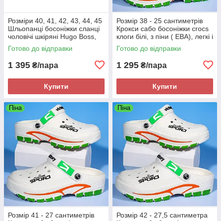
Розміри 40, 41, 42, 43, 44, 45
Розмір 38 - 25 сантиметрів
Шльопанці босоніжки сланці
Крокси сабо босоніжки crocs
чоловічі шкіряні Hugo Boss,
клоги білі, з піни ( ЕВА), легкі і
чорні, на підошві з піни
зручні
Готово до відправки
Готово до відправки
1 395
1 295
₴/пара
₴/пара
Купити
Купити
Піна
Піна
Розмір 41 - 27 сантиметрів
Розмір 42 - 27,5 сантиметра