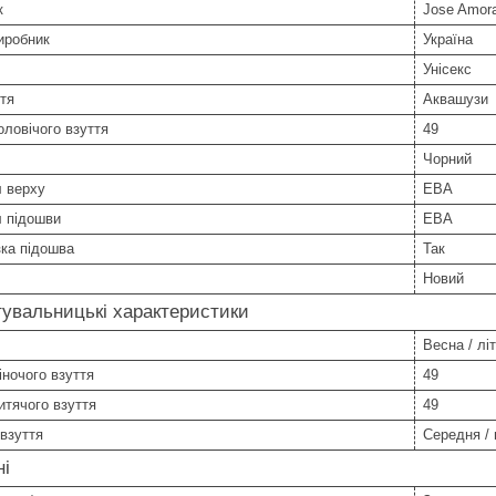
к
Jose Amor
иробник
Україна
Унісекс
тя
Аквашузи
оловічого взуття
49
Чорний
л верху
ЕВА
л підошви
ЕВА
ка підошва
Так
Новий
увальницькі характеристики
Весна / літ
іночого взуття
49
итячого взуття
49
взуття
Середня / 
ні