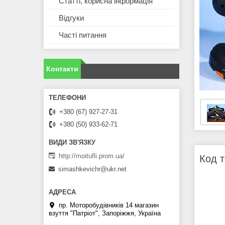
Статті, корисна інформація
Відгуки
Часті питання
Контакти
+380 (67) 927-27-31
+380 (50) 933-62-71
http://moitufli.prom.ua/
Код т
simashkevichr@ukr.net
пр. Моторобудівників 14 магазин
взуття "Патріот", Запоріжжя, Україна