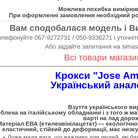
Можлива похибка вимірюва
При оформленні замовлення необхідний роз
Вам сподобалася модель і В
елефонуйте 067-9272731 / 050-9336271 і уточніть
Або задайте запитання на
simas
Всі товари магази
Крокси "Jose Am
Український анал
Взуття українського ви
блена на італійському обладнанні і з того ж мат
варті на лад доро
Матеріал ЕВА (етиленвінілацетат) — екологічно
еластичний, стійкий до деформації, має низк
Дуже мала вага, що важливо для людей, які баг