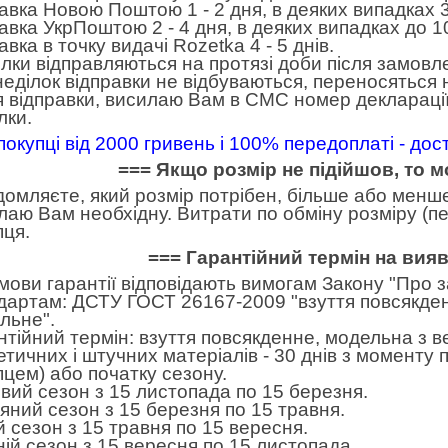
авка Новою Поштою 1 - 2 дня, в деяких випадках 3
авка УкрПоштою 2 - 4 дня, в деяких випадках до 10
вка в точку видачі Rozetka 4 - 5 днів.
лки відправляються на протязі доби після замовл
неділок відправки не відбуваються, переносяться н
я відправки, висилаю Вам в СМС номер декларації
лки.
покупці від 2000 гривень і 100% передоплаті - до
=== Якщо розмір не підійшов, то 
домляєте, який розмір потрібен, більше або менше.
лаю Вам необхідну. Витрати по обміну розміру (пе
пця.
=== Гарантійний термін на вия
умови гарантії відповідають вимогам Закону "Про 
дартам: ДСТУ ГОСТ 26167-2009 "взуття повсякден
льне".
нтійний термін: взуття повсякденне, модельна з в
етичних і штучних матеріалів - 30 днів з моменту
пцем) або початку сезону.
вий сезон з 15 листопада по 15 березня.
яний сезон з 15 березня по 15 травня.
ій сезон з 15 травня по 15 вересня.
ній сезон з 15 вересня по 15 листопада.