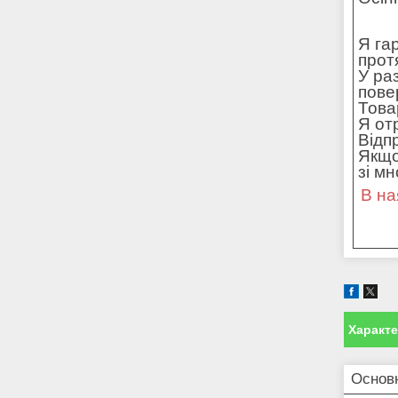
Я га
прот
У ра
пове
Това
Я от
Відп
Якщо
зі м
В на
Характ
Основн