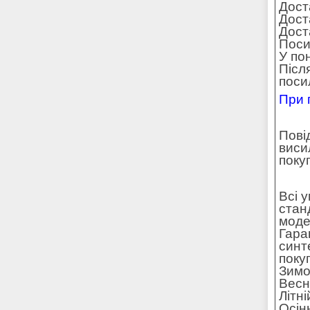
Дост
Дост
Доста
Поси
У по
Післ
поси
При 
Пові
виси
поку
Всі 
стан
моде
Гара
синт
поку
Зимо
Весн
Літн
Осін