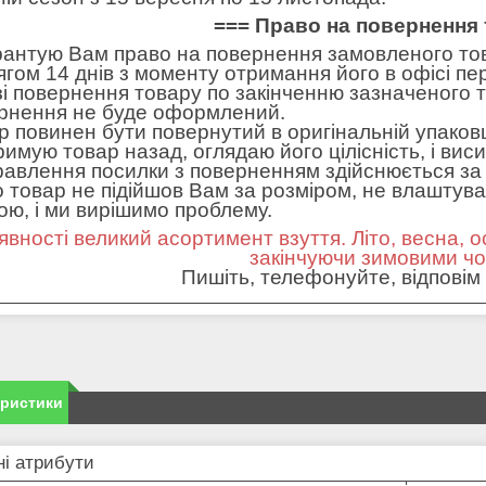
=== Право на повернення 
рантую Вам право на повернення замовленого тов
ягом 14 днів з моменту отримання його в офісі пе
зі повернення товару по закінченню зазначеного т
рнення не буде оформлений.
р повинен бути повернутий в оригінальній упаковц
римую товар назад, оглядаю його цілісність, і вис
равлення посилки з поверненням здійснюється за 
 товар не підійшов Вам за розміром, не влаштував 
ною, і ми вирішимо проблему.
явності великий асортимент взуття. Літо, весна, о
закінчуючи зимовими ч
Пишіть, телефонуйте, відповім 
еристики
і атрибути