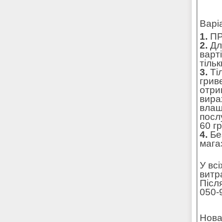
Варі
1.
ПР
2.
Для
варт
тільк
3.
Ті
грив
отри
вира
влаш
посл
60 г
4.
Без
мага
У вс
витр
Післ
050-
Нова