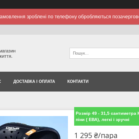
амовлення зроблені по телефону обробляються позачергов
 магазин
життя.
С
ДОСТАВКА І ОПЛАТА
КОНТАКТИ
Розмір 49 - 31,5 сантиметра 
піни ( ЕВА), легкі і зручні
1 295 ₴/пара