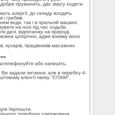
 добре пружинить, дає змогу ходити
ють алергії, до складу входять
 і грибків.
нем води, так і в пральній машині.
увати на нозі під час ходьби.
для дачі, відпочинку на природі,
можна цілорічно, адже взимку воно
в, кухарів, працівників масажних
===
 зателефонуйте або напишіть.
 Ви задали питання, але в перебігу 4-
штовому клієнті папку "СПАМ".
для Укрпошти.
обільного телефону одержувача.