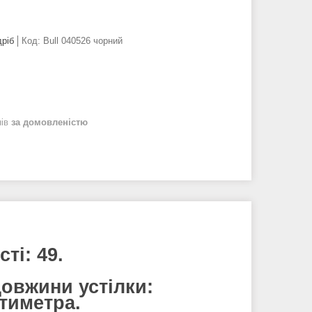
дріб
Код:
Bull 040526 чорний
нів
за домовленістю
ті: 49.
довжини устілки:
нтиметра.