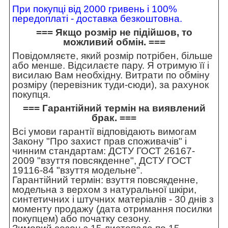
При покупці від 2000 гривень і 100%
передоплаті - доставка безкоштовна.
=== Якщо розмір не підійшов, то
можливий обмін. ===
Повідомляєте, який розмір потрібен, більше
або менше. Відсилаєте пару. Я отримую її і
висилаю Вам необхідну. Витрати по обміну
розміру (перевізник туди-сюди), за рахунок
покупця.
=== Гарантійний термін на виявлений
брак. ===
Всі умови гарантії відповідають вимогам
Закону "Про захист прав споживачів" і
чинним стандартам: ДСТУ ГОСТ 26167-
2009 "взуття повсякденне", ДСТУ ГОСТ
19116-84 "взуття модельне".
Гарантійний термін: взуття повсякденне,
модельна з верхом з натуральної шкіри,
синтетичних і штучних матеріалів - 30 днів з
моменту продажу (дата отримання посилки
покупцем) або початку сезону.