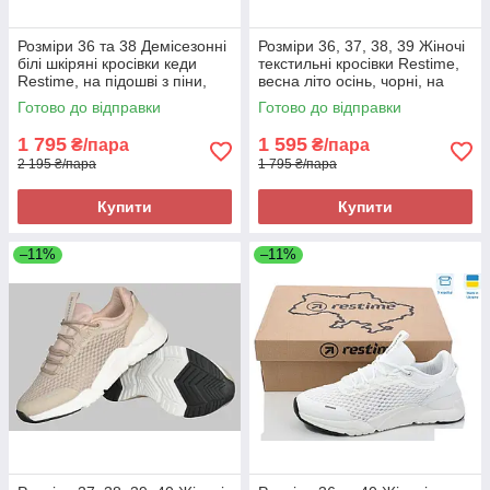
Розміри 36 та 38 Демісезонні
Розміри 36, 37, 38, 39 Жіночі
білі шкіряні кросівки кеди
текстильні кросівки Restime,
Restime, на підошві з піни,
весна літо осінь, чорні, на
легкі та комфортні
підошві з піни
Готово до відправки
Готово до відправки
1 795
1 595
₴/пара
₴/пара
2 195 ₴/пара
1 795 ₴/пара
Купити
Купити
–11%
–11%