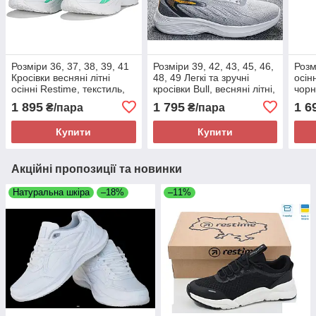
Розміри 36, 37, 38, 39, 41
Розміри 39, 42, 43, 45, 46,
Розм
Кросівки весняні літні
48, 49 Легкі та зручні
осін
осінні Restime, текстиль,
кросівки Bull, весняні літні,
чорн
білі, на підошві з піни,
текстиль сітка, сірі, на
з пін
1 895
1 795
1 6
₴/пара
₴/пара
легкі та зручні
підошві з піни
Купити
Купити
Акційні пропозиції та новинки
Натуральна шкіра
–18%
–11%