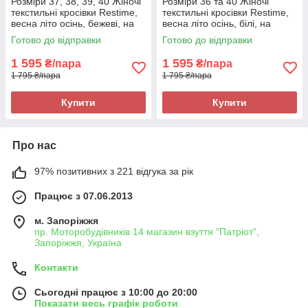
Розміри 37, 38, 39, 40 Жіночі
Розміри 36 та 40 Жіночі
текстильні кросівки Restime,
текстильні кросівки Restime,
весна літо осінь, бежеві, на
весна літо осінь, білі, на
підошві з піни
підошві з піни
Готово до відправки
Готово до відправки
1 595
1 595
₴/пара
₴/пара
1 795 ₴/пара
1 795 ₴/пара
Купити
Купити
Про нас
97% позитивних з 221 відгука за рік
Працює з 07.06.2013
м. Запоріжжя
пр. Моторобудівників 14 магазин взуття "Патріот",
Запоріжжя, Україна
Контакти
Сьогодні працює з 10:00 до 20:00
Показати весь графік роботи