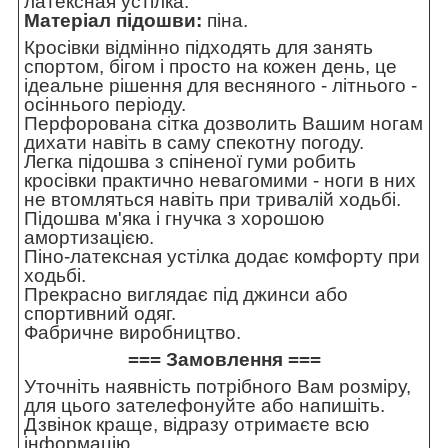
латексная устілка.
Матеріал підошви:
піна.
Кросівки відмінно підходять для занять
спортом, бігом і просто на кожен день, це
ідеальне рішення для весняного - літнього -
осіннього періоду.
Перфорована сітка дозволить Вашим ногам
дихати навіть в саму спекотну погоду.
Легка підошва з спіненої гуми робить
кросівки практично невагомими - ноги в них
не втомляться навіть при тривалій ходьбі.
Підошва м'яка і гнучка з хорошою
амортизацією.
Піно-латексная устілка додає комфорту при
ходьбі.
Прекрасно виглядає під джинси або
спортивний одяг.
Фабричне виробництво.
=== Замовлення ===
Уточніть наявність потрібного Вам розміру,
для цього зателефонуйте або напишіть.
Дзвінок краще, відразу отримаєте всю
інформацію.