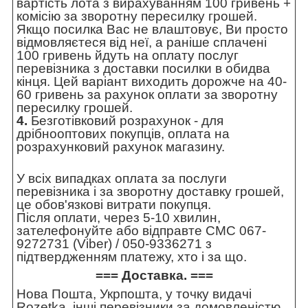
вартість лота з вирахуванням 100 гривень +
комісію за зворотну пересилку грошей.
Якщо посилка Вас не влаштовує, Ви просто
відмовляєтеся від неї, а раніше сплачені
100 гривень йдуть на оплату послуг
перевізника з доставки посилки в обидва
кінця. Цей варіант виходить дорожче на 40-
60 гривень за рахунок оплати за зворотну
пересилку грошей.
4.
Безготівковий розрахунок - для
дрібнооптових покупців, оплата на
розрахунковий рахунок магазину.
У всіх випадках оплата за послуги
перевізника і за зворотну доставку грошей,
це обов'язкові витрати покупця.
Після оплати, через 5-10 хвилин,
зателефонуйте або відправте СМС 067-
9272731 (Viber) / 050-9336271 з
підтвердженням платежу, хто і за що.
=== Доставка. ===
Нова Пошта, Укрпошта, у точку видачі
Rozetka, інші перевізники за домовленістю.