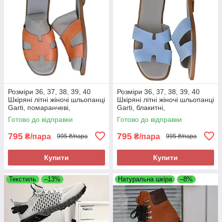
Розміри 36, 37, 38, 39, 40
Розміри 36, 37, 38, 39, 40
Шкіряні літні жіночі шльопанці
Шкіряні літні жіночі шльопанці
Garti, помаранчеві,
Garti, блакитні,
повнорозмірні, на низькому
повнорозмірні, на низькому
Готово до відправки
Готово до відправки
ходу, легкі та зручні
ходу, легкі та зручні
795
795
₴/пара
₴/пара
995 ₴/пара
995 ₴/пара
Купити
Купити
Текстиль
–13%
Натуральна шкіра
–8%