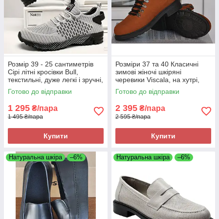
Розмір 39 - 25 сантиметрів
Розміри 37 та 40 Класичні
Сірі літні кросівки Bull,
зимові жіночі шкіряні
текстильні, дуже легкі і зручні,
черевики Viscala, на хутрі,
на підошві з піни
коричневі, легкі та зручні
Готово до відправки
Готово до відправки
1 295
2 395
₴/пара
₴/пара
1 495 ₴/пара
2 595 ₴/пара
Купити
Купити
Натуральна шкіра
–6%
Натуральна шкіра
–6%