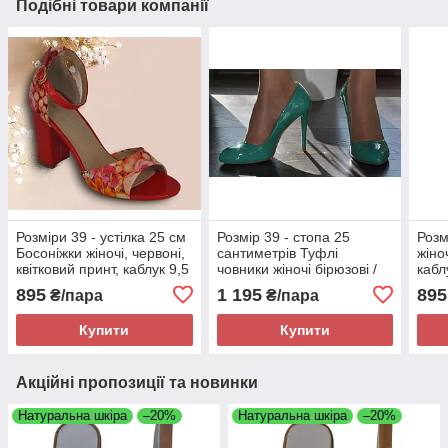
Подібні товари компанії
Розміри 39 - устілка 25 см
Розмір 39 - стопа 25
Розм
Босоніжки жіночі, червоні,
сантиметрів Туфлі
жіно
квітковий принт, каблук 9,5
човники жіночі бірюзові /
кабл
сантиметра Girnaive 551
м'ятні на шпильці, каблук
STAR
895
1 195
895
₴/пара
₴/пара
10,5 сантиметрів
Купити
Купити
Акційні пропозиції та новинки
Натуральна шкіра
–20%
Натуральна шкіра
–20%