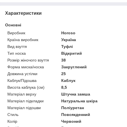
Характеристики
Основні
Виробник
Horoso
Країна виробник
Україна
Вид взуття
Туфлі
Тип носка
Відкритий
Розмір жіночого взуття
38
Форма миска/носка
Закруглений
Довжина устілки
25
Каблук/Підошва
Каблук
Висота каблука (см)
8,5
Матеріал верху
Штучна замша
Матеріал підкладки
Натуральна шкіра
Матеріал підошви
Поліуретан
Стиль
Повсякденний
Колір
Червоний