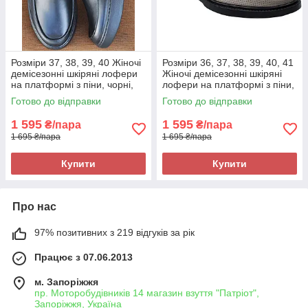
Розміри 37, 38, 39, 40 Жіночі
Розміри 36, 37, 38, 39, 40, 41
демісезонні шкіряні лофери
Жіночі демісезонні шкіряні
на платформі з піни, чорні,
лофери на платформі з піни,
легкі та зручні
чорні, легкі та зручні
Готово до відправки
Готово до відправки
1 595
1 595
₴/пара
₴/пара
1 695 ₴/пара
1 695 ₴/пара
Купити
Купити
Про нас
97% позитивних з 219 відгуків за рік
Працює з 07.06.2013
м. Запоріжжя
пр. Моторобудівників 14 магазин взуття "Патріот",
Запоріжжя, Україна