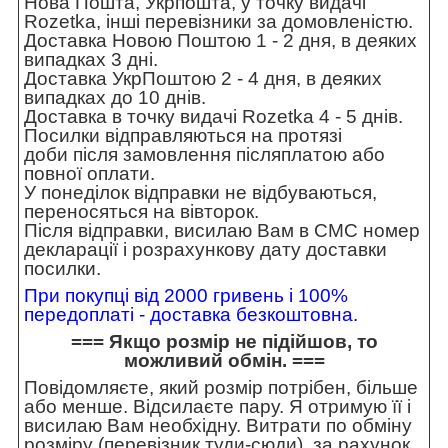
Нова Пошта, Укрпошта, у точку видачі
Rozetka, інші перевізники за домовленістю.
Доставка Новою Поштою 1 - 2 дня, в деяких
випадках 3 дні.
Доставка УкрПоштою 2 - 4 дня, в деяких
випадках до 10 днів.
Доставка в точку видачі Rozetka 4 - 5 днів.
Посилки відправляються на протязі
доби після замовлення післяплатою або
повної оплати.
У понеділок відправки не відбуваються,
переносяться на вівторок.
Після відправки, висилаю Вам в СМС номер
декларації і розрахункову дату доставки
посилки.
При покупці від 2000 гривень і 100%
передоплаті - доставка безкоштовна.
=== Якщо розмір не підійшов, то
можливий обмін. ===
Повідомляєте, який розмір потрібен, більше
або менше. Відсилаєте пару. Я отримую її і
висилаю Вам необхідну. Витрати по обміну
розміру (перевізник туди-сюди), за рахунок