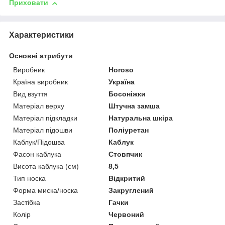
Приховати
Характеристики
Основні атрибути
Виробник
Horoso
Країна виробник
Україна
Вид взуття
Босоніжки
Матеріал верху
Штучна замша
Матеріал підкладки
Натуральна шкіра
Матеріал підошви
Поліуретан
Каблук/Підошва
Каблук
Фасон каблука
Стовпчик
Висота каблука (см)
8,5
Тип носка
Відкритий
Форма миска/носка
Закруглений
Застібка
Гачки
Колір
Червоний