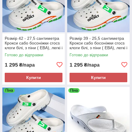
Розмір 42 - 27,5 сантиметра
Розмір 39 - 25,5 сантиметра
Крокси сабо босоніжки crocs
Крокси сабо босоніжки crocs
клоги білі, з піни ( ЕВА), легкі і
клоги білі, з піни ( ЕВА), легкі і
зручні
зручні
Готово до відправки
Готово до відправки
1 295
1 295
₴/пара
₴/пара
Купити
Купити
Піна
Піна