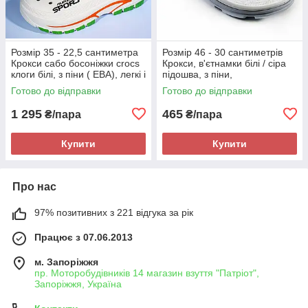
Розмір 35 - 22,5 сантиметра
Розмір 46 - 30 сантиметрів
Крокси сабо босоніжки crocs
Крокси, в'єтнамки білі / сіра
клоги білі, з піни ( ЕВА), легкі і
підошва, з піни,
зручні
повнорозмірні JoAm 118314
Готово до відправки
Готово до відправки
1 295
465
₴/пара
₴/пара
Купити
Купити
Про нас
97% позитивних з 221 відгука за рік
Працює з 07.06.2013
м. Запоріжжя
пр. Моторобудівників 14 магазин взуття "Патріот",
Запоріжжя, Україна