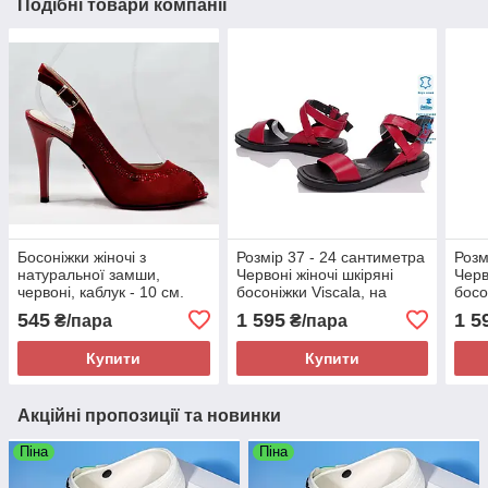
Подібні товари компанії
Босоніжки жіночі з
Розмір 37 - 24 сантиметра
Розм
натуральної замши,
Червоні жіночі шкіряні
Черв
червоні, каблук - 10 см.
босоніжки Viscala, на
босо
Розмір 37 - устілка 24 см.
низькому ходу, легкі та
низь
545
1 595
1 5
₴/пара
₴/пара
зручні
зруч
Купити
Купити
Акційні пропозиції та новинки
Піна
Піна