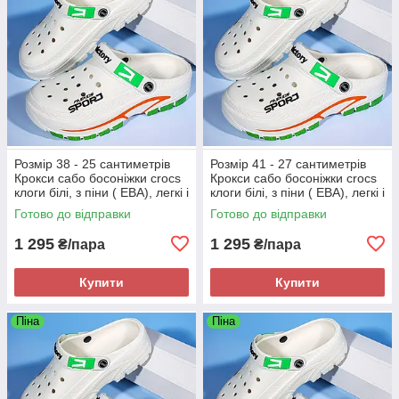
Розмір 38 - 25 сантиметрів
Розмір 41 - 27 сантиметрів
Крокси сабо босоніжки crocs
Крокси сабо босоніжки crocs
клоги білі, з піни ( ЕВА), легкі і
клоги білі, з піни ( ЕВА), легкі і
зручні
зручні
Готово до відправки
Готово до відправки
1 295
1 295
₴/пара
₴/пара
Купити
Купити
Піна
Піна