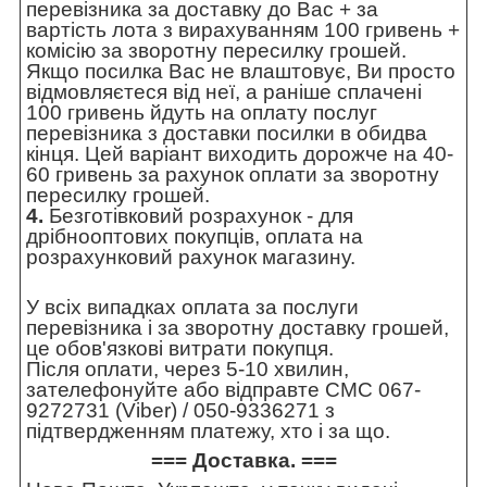
перевізника за доставку до Вас + за
вартість лота з вирахуванням 100 гривень +
комісію за зворотну пересилку грошей.
Якщо посилка Вас не влаштовує, Ви просто
відмовляєтеся від неї, а раніше сплачені
100 гривень йдуть на оплату послуг
перевізника з доставки посилки в обидва
кінця. Цей варіант виходить дорожче на 40-
60 гривень за рахунок оплати за зворотну
пересилку грошей.
4.
Безготівковий розрахунок - для
дрібнооптових покупців, оплата на
розрахунковий рахунок магазину.
У всіх випадках оплата за послуги
перевізника і за зворотну доставку грошей,
це обов'язкові витрати покупця.
Після оплати, через 5-10 хвилин,
зателефонуйте або відправте СМС 067-
9272731 (Viber) / 050-9336271 з
підтвердженням платежу, хто і за що.
=== Доставка. ===