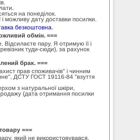
в.
лати.
сяться на понеділок.
 і можливу дату доставки посилки.
ставка безкоштовна.
можливий обмін. ===
 Відсилаєте пару. Я отримую її і
ревізник туди-сюди), за рахунок
влений брак. ===
захист прав споживачів" і чинним
не", ДСТУ ГОСТ 19116-84 "взуття
ерхом з натуральної шкіри,
 продажу (дата отримання посилки
товару ===
ару, який не використовувався,