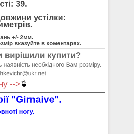
ті: 39.
довжини устілки:
тиметрів.
нь +/- 2мм.
мір вказуйте в коментарях.
и вирішили купити?
 наявність необхідного Вам розміру.
hkevichr@ukr.net
ну -->
ії "Girnaive".
вноті ногу.