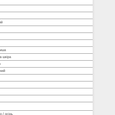
ий
амша
а шкіра
н
ний
о / осінь