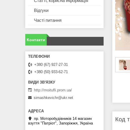
Статті, корисна інформація
Відгуки
Часті питання
Контакти
+380 (67) 927-27-31
+380 (50) 933-62-71
http://moitufli.prom.ua/
simashkevichr@ukr.net
Код т
пр. Моторобудівників 14 магазин
взуття "Патріот", Запоріжжя, Україна