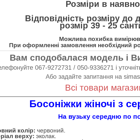
Розміри в наявнос
Відповідність розміру до 
розмір 39 - 25 сан
Можлива похибка вимірюва
При оформленні замовлення необхідний роз
Вам сподобалася модель і В
елефонуйте 067-9272731 / 050-9336271 і уточніть
Або задайте запитання на
simas
Всі товари магази
Босоніжки жіночі з сер
На вузьку середню по по
вний колір:
червоний.
ріал верху:
эколак.