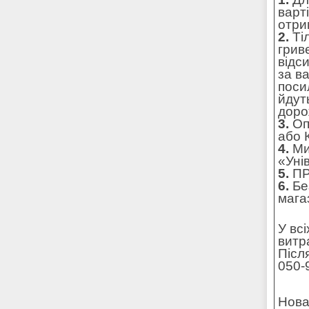
варт
отри
2.
Тіл
грив
відс
за в
поси
йдут
доро
3.
Оп
або 
4.
Ми
«Уні
5.
ПР
6.
Без
мага
У вс
витр
Післ
050-
Нова