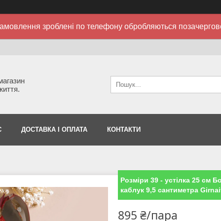
амовлення зроблені по телефону обробляються позачергов
 магазин
життя.
С
ДОСТАВКА І ОПЛАТА
КОНТАКТИ
Розміри 39 - устілка 25 см Б
каблук 9,5 сантиметра Girnai
895 ₴/пара