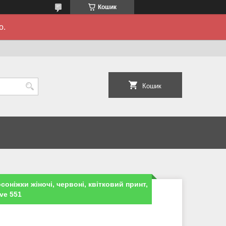
Кошик
о.
Кошик
осоніжки жіночі, червоні, квітковий принт,
ve 551