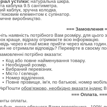
ріал устілки:
натуральна шкіра.
та каблука 9.5 сантиметра.
кий каблук, зручна колодка.
'язковим елементом є супінатор.
ичне виробництво.
=== Замовлення 
ніть наявність потрібного Вам розміру, для цього
нок краще, відразу отримаєте всю інформацію.
овідь через e-mail може прийти через кілька годин.
дин не отримали відповідь? Перевірте в своєму по
замовленні потрібно вказати:
Код або повне найменування товару.
Необхідний розмір.
Вибраний перевізник.
Місто / селеще.
Номер відділення.
Повне прізвище, ім'я, по батькові, номер мобі
УкрПошти
обов'язково, необхідно вказати індекс
В
=== Оплата. ==
анты оплаты.
 будь-якого обраного Вами перевізника - 100% пе