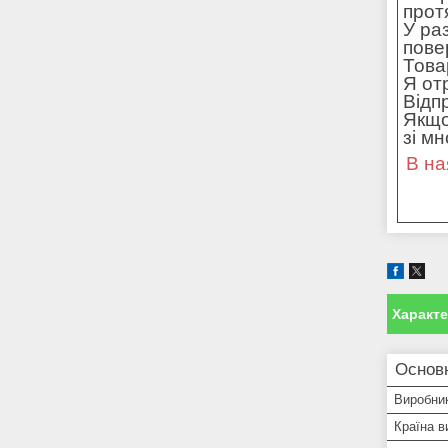
прот
У ра
пове
Това
Я от
Відп
Якщо
зі м
В на
Характ
Основ
Виробни
Країна в