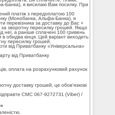
а-Банка), я висилаю Вам посилку. При
дений платіж з передоплатою 100
нку (Монобанка, Альфа-Банка), я
ги перевізника за доставку до Вас +
ю за зворотну пересилку грошей. Якщо
д неї, а раніше сплачені 100 гривень
и в обидва кінця. Цей варіант виходить
тну пересилку грошей.
рти від Приватбанку «Універсальна»
арту від Приватбанку
ців, оплата на розрахунковий рахунок
оротну доставку грошей, це обов'язкові
ідправте СМС 067-9272731 (Viber) /
==
вленістю.