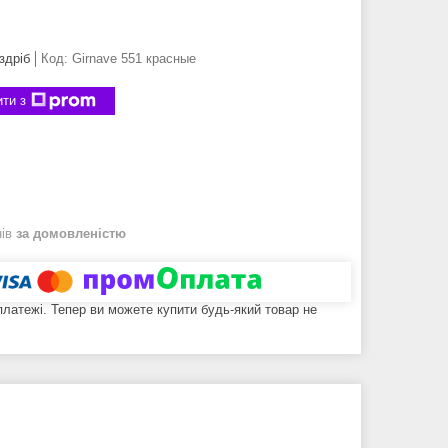
здріб
Код:
Girnave 551 красные
ти з
нів
за домовленістю
 платежі. Тепер ви можете купити будь-який товар не