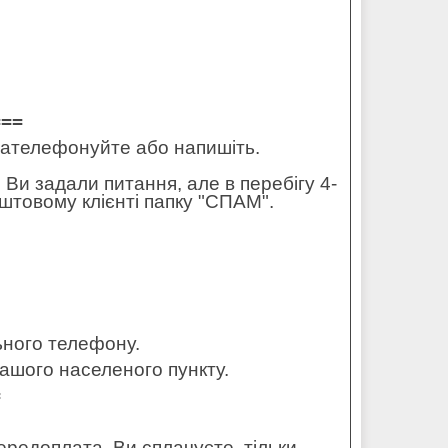
===
 зателефонуйте або напишіть.
 Ви задали питання, але в перебігу 4-
штовому клієнті папку "СПАМ".
льного телефону.
ашого населеного пункту.
=
редоплата. Ви сплачуєте, тільки,