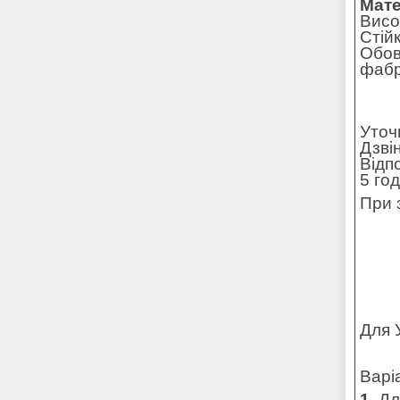
Мате
Висо
Стій
Обов
фабр
Уточ
Дзві
Відп
5 го
При 
Для 
Варі
1.
Для