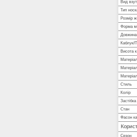
Вид взут
Тип носк
Розмір ж
Форма м
Довжина 
Каблук/
Висота к
Матеріа
Матеріал
Матеріа
Стиль
Колір
Застібка
Стан
Фасон к
Корист
Сезон