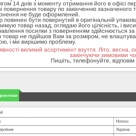
ягом 14 днів з моменту отримання його в офісі пе
зі повернення товару по закінченню зазначеного т
рнення не буде оформлений.
р повинен бути повернутий в оригінальній упаковц
римую товар назад, оглядаю його цілісність, і вис
равлення посилки з поверненням здійснюється за 
 товар не підійшов Вам за розміром, не влаштував 
ною, і ми вирішимо проблему.
явності великий асортимент взуття. Літо, весна, о
закінчуючи зимовими ч
Пишіть, телефонуйте, відповім 
еристики
ні
к
Horoso
иробник
Україна