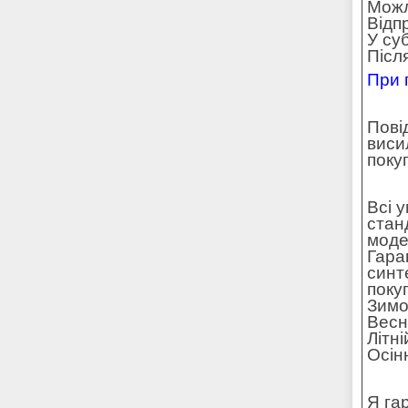
Можл
Відп
У су
Післ
При 
Пові
виси
поку
Всі 
стан
моде
Гара
синт
поку
Зимо
Весн
Літн
Осін
Я га