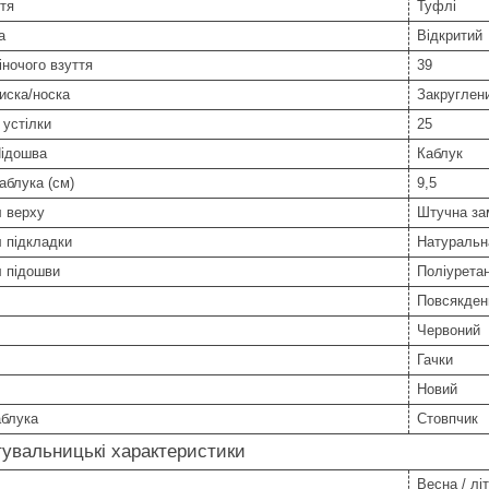
тя
Туфлі
а
Відкритий
іночого взуття
39
иска/носка
Закруглен
устілки
25
Підошва
Каблук
аблука (см)
9,5
л верху
Штучна з
 підкладки
Натуральн
л підошви
Поліурета
Повсякден
Червоний
Гачки
Новий
аблука
Стовпчик
увальницькі характеристики
Весна / літ