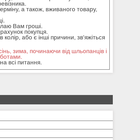
ревізника.
ерміну, а також, вживаного товару,
і.
илаю Вам гроші.
рахунок покупця.
колір, або є інші причини, зв'яжіться
сінь, зима, починаючи від шльопанців і
оботами.
на всі питання.