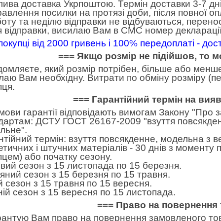
ива доставка Укрпоштою. Термін доставки 3-7 дні
равлення посилки на протязі доби, після повної оп
боту та неділю відправки не відбуваються, перено
я відправки, висилаю Вам в СМС номер декларації
покупці від 2000 гривень і 100% передоплаті - до
=== Якщо розмір не підійшов, то 
домляєте, який розмір потрібен, більше або менше.
лаю Вам необхідну. Витрати по обміну розміру (пе
пця.
=== Гарантійний термін на вия
умови гарантії відповідають вимогам Закону "Про 
дартам: ДСТУ ГОСТ 26167-2009 "взуття повсякден
льне".
нтійний термін: взуття повсякденне, модельна з в
етичних і штучних матеріалів - 30 днів з моменту
пцем) або початку сезону.
вий сезон з 15 листопада по 15 березня.
яний сезон з 15 березня по 15 травня.
ій сезон з 15 травня по 15 вересня.
ній сезон з 15 вересня по 15 листопада.
=== Право на повернення 
рантую Вам право на повернення замовленого тов