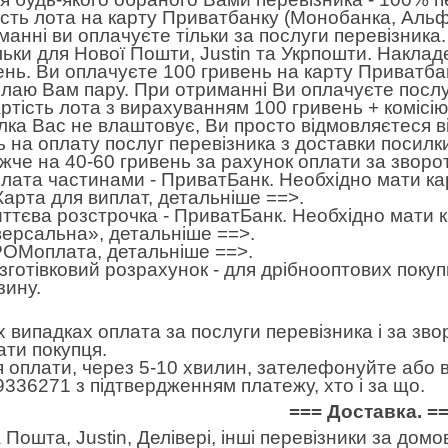
ість лота на карту Приватбанку (Монобанка, Альф
манні ви оплачуєте тільки за послуги перевізника.
ьки для Нової Пошти, Justin та Укрпошти. Накла
ень. Ви оплачуєте 100 гривень на карту Приватба
илаю Вам пару. При отриманні Ви оплачуєте послу
артість лота з вирахуванням 100 гривень + комісі
лка Вас не влаштовує, Ви просто відмовляєтеся ві
ь на оплату послуг перевізника з доставки посилк
жче на 40-60 гривень за рахунок оплати за зворо
лата частинами - ПриватБанк. Необхідно мати ка
Карта для виплат,
детальніше ==>
.
ттєва розстрочка - ПриватБанк. Необхідно мати к
версальна»,
детальніше ==>
.
ОМоплата,
детальніше ==>
.
готівковий розрахунок - для дрібнооптових покуп
зину.
іх випадках оплата за послуги перевізника і за зв
ати покупця.
я оплати, через 5-10 хвилин, зателефонуйте або в
9336271 з підтвердженням платежу, хто і за що.
=== Доставка. =
 Пошта, Justin, Делівері, інші перевізники за домо