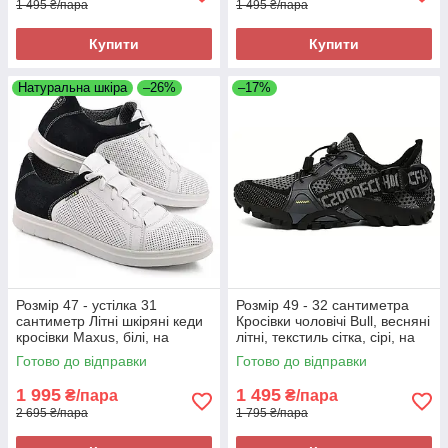
1 495 ₴/пара
1 495 ₴/пара
Купити
Купити
Натуральна шкіра
–26%
–17%
Розмір 47 - устілка 31
Розмір 49 - 32 сантиметра
сантиметр Літні шкіряні кеди
Кросівки чоловічі Bull, весняні
кросівки Maxus, білі, на
літні, текстиль сітка, сірі, на
підошві з піни, легкі та зручні
підошві з піни, легкі і зручні
Готово до відправки
Готово до відправки
1 995
1 495
₴/пара
₴/пара
2 695 ₴/пара
1 795 ₴/пара