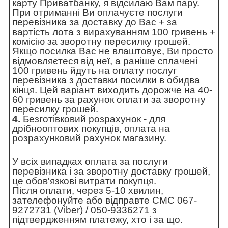
карту Приватбанку, я відсилаю Вам пару.
При отриманні Ви оплачуєте послуги
перевізника за доставку до Вас + за
вартість лота з вирахуванням 100 гривень +
комісію за зворотну пересилку грошей.
Якщо посилка Вас не влаштовує, Ви просто
відмовляєтеся від неї, а раніше сплачені
100 гривень йдуть на оплату послуг
перевізника з доставки посилки в обидва
кінця. Цей варіант виходить дорожче на 40-
60 гривень за рахунок оплати за зворотну
пересилку грошей.
4.
Безготівковий розрахунок - для
дрібнооптових покупців, оплата на
розрахунковий рахунок магазину.
У всіх випадках оплата за послуги
перевізника і за зворотну доставку грошей,
це обов'язкові витрати покупця.
Після оплати, через 5-10 хвилин,
зателефонуйте або відправте СМС 067-
9272731 (Viber) / 050-9336271 з
підтвердженням платежу, хто і за що.