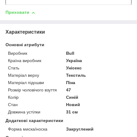
Приховати
Характеристики
Основні атрибути
Виробник
Bull
Країна виробник
Україна
Стать
Унісекс
Матеріал верху
Текстиль
Матеріал підошви
Піна
Розмір чоловічого взуття
47
Колір
Синій
Стан
Новий
Довжина устілки
31 см
Додаткові характеристики
Форма миска/носка
Закруглений