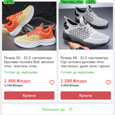
–17%
Текстиль літо
–13%
Розмір 50 - 32,5 сантиметра
Розмір 48 - 31,5 сантиметра
Кросівки чоловічі Bull, весняні
Сірі чоловічі кросівки літні
літні, текстиль сітка,
текстильні, дуже легкі і зручні,
помаранчеві, на підошві з
на підошві з піни
Готово до відправки
Готово до відправки
піни, легкі і зручні
1 495
1 295
₴/пара
₴/пара
1 795 ₴/пара
1 495 ₴/пара
Купити
Купити
Показати ще