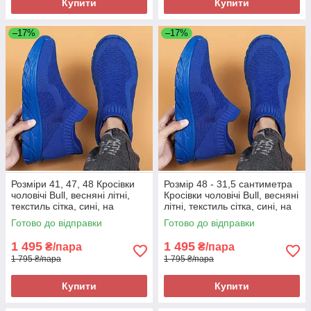
Купити
Купити
–17%
–17%
Розміри 41, 47, 48 Кросівки
Розмір 48 - 31,5 сантиметра
чоловічі Bull, весняні літні,
Кросівки чоловічі Bull, весняні
текстиль сітка, сині, на
літні, текстиль сітка, сині, на
підошві з піни, легкі і зручні
підошві з піни, легкі і зручні
Готово до відправки
Готово до відправки
1 495
1 495
₴/пара
₴/пара
1 795 ₴/пара
1 795 ₴/пара
Купити
Купити