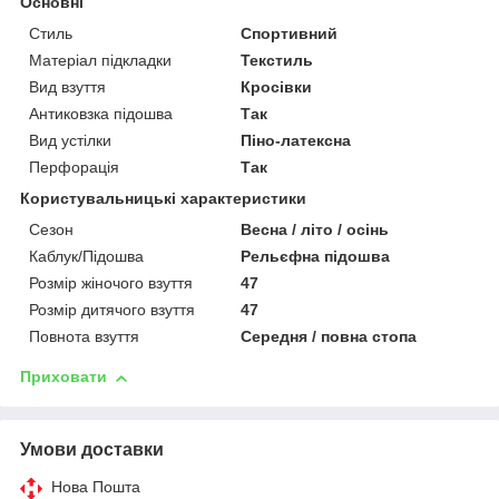
Основні
Стиль
Спортивний
Матеріал підкладки
Текстиль
Вид взуття
Кросівки
Антиковзка підошва
Так
Вид устілки
Піно-латексна
Перфорація
Так
Користувальницькі характеристики
Сезон
Весна / літо / осінь
Каблук/Підошва
Рельєфна підошва
Розмір жіночого взуття
47
Розмір дитячого взуття
47
Повнота взуття
Середня / повна стопа
Приховати
Умови доставки
Нова Пошта