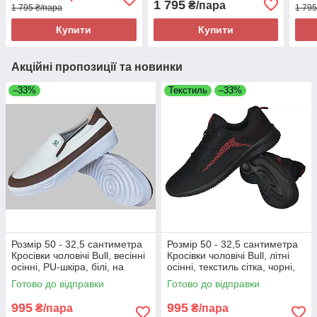
1 795
₴/пара
1 795 ₴/пара
1 795
зруч
Купити
Купити
Акційні пропозиції та новинки
–33%
Текстиль
–33%
Розмір 50 - 32,5 сантиметра
Розмір 50 - 32,5 сантиметра
Кросівки чоловічі Bull, весінні
Кросівки чоловічі Bull, літні
осінні, PU-шкіра, білі, на
осінні, текстиль сітка, чорні,
підошві з піни, легкі і зручні
на підошві з піни, легкі і
Готово до відправки
Готово до відправки
зручні
995
995
₴/пара
₴/пара