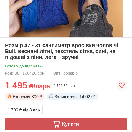
Розмір 47 - 31 сантиметр Кросівки чоловічі
Bull, весняні літні, текстиль сітка, сині, на
підошві з піни, легкі і зручні
Готово до відправки
Код: Bull 160426 сині
Опт і роздріб
1 495
₴/пара
1 795 ₴/пара
Економія
300 ₴
Залишилось
14:02:00
1 700 ₴
від 3 пар
Купити