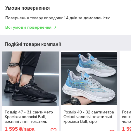
Умови повернення
Повернення товару впродовж 14 днів за домовленістю
Всі умови повернення
Подібні товари компанії
Розмір 47 - 31 сантиметр
Розмір 49 - 32 сантиметра
Розм
Кросівки чоловічі Bull,
Осінні чоловічі текстильні
сант
весняні літні, текстиль
кросівки Bull, сіро-
чолов
сітка, чорні, на підошві з
блакитні, на підошві з піни,
текст
1 595
1 5
₴/пара
піни, легкі і зручні
легкі і зручні
підош