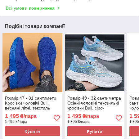
Всі умови повернення
Подібні товари компанії
Розмір 47 - 31 сантиметр
Розмір 49 - 32 сантиметра
Розм
Кросівки чоловічі Bull,
Осінні чоловічі текстильні
сант
весняні літні, текстиль
кросівки Bull, сіро-
чолов
сітка, сині, на підошві з
блакитні, на підошві з піни,
текст
1 495
1 495
1 5
₴/пара
₴/пара
піни, легкі і зручні
легкі і зручні
підош
1 795 ₴/пара
1 795 ₴/пара
1 795
зруч
Купити
Купити