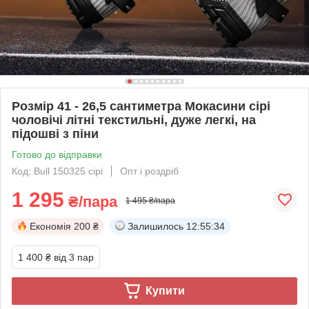
Розмір 41 - 26,5 сантиметра Мокасини сірі
чоловічі літні текстильні, дуже легкі, на
підошві з піни
Готово до відправки
Код: Bull 150325 сірі
Опт і роздріб
1 295
₴/пара
1 495 ₴/пара
Економія
200 ₴
Залишилось
12:55:34
1 400 ₴
від 3 пар
Купити