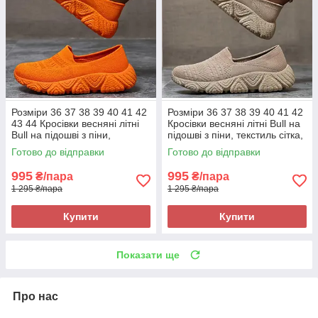
Розміри 36 37 38 39 40 41 42
Розміри 36 37 38 39 40 41 42
43 44 Кросівки весняні літні
Кросівки весняні літні Bull на
Bull на підошві з піни,
підошві з піни, текстиль сітка,
текстиль сітка, помаранчеві,
хакі бежеві, легкі та зручні
Готово до відправки
Готово до відправки
легкі та зручні
995
995
₴/пара
₴/пара
1 295 ₴/пара
1 295 ₴/пара
Купити
Купити
Показати ще
Про нас