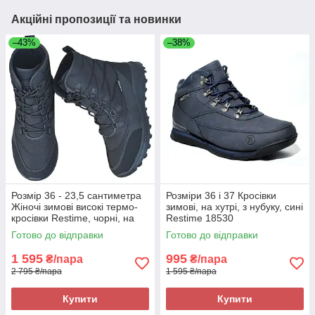
Акційні пропозиції та новинки
–43%
–38%
Розмір 36 - 23,5 сантиметра
Розміри 36 і 37 Кросівки
Жіночі зимові високі термо-
зимові, на хутрі, з нубуку, сині
кросівки Restime, чорні, на
Restime 18530
підошві з піни, легкі та зручні
Готово до відправки
Готово до відправки
1 595
995
₴/пара
₴/пара
2 795 ₴/пара
1 595 ₴/пара
Купити
Купити