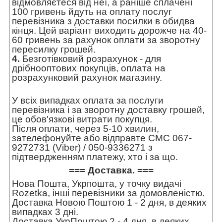
відмовляєтеся від неї, а раніше сплачені
100 гривень йдуть на оплату послуг
перевізника з доставки посилки в обидва
кінця. Цей варіант виходить дорожче на 40-
60 гривень за рахунок оплати за зворотну
пересилку грошей.
4.
Безготівковий розрахунок - для
дрібнооптових покупців, оплата на
розрахунковий рахунок магазину.
У всіх випадках оплата за послуги
перевізника і за зворотну доставку грошей,
це обов'язкові витрати покупця.
Після оплати, через 5-10 хвилин,
зателефонуйте або відправте СМС 067-
9272731 (Viber) / 050-9336271 з
підтвердженням платежу, хто і за що.
=== Доставка. ===
Нова Пошта, Укрпошта, у точку видачі
Rozetka, інші перевізники за домовленістю.
Доставка Новою Поштою 1 - 2 дня, в деяких
випадках 3 дні.
Доставка УкрПоштою 2 - 4 дня, в деяких