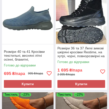
Розміри 36 та 37 Легкі зимові
Розміри 40 та 41 Кросівки
шкіряні кросівки Restime, на
текстильні, весняні літні
хутрі, чорні, повнорозмірні на
осінні, блакитні,
підошві з піни
Готово до відправки
повнорозмірні, на підошві з
Готово до відправки
піни
1 695
₴/пара
695
₴/пара
995 ₴/пара
2 395 ₴/пара
Купити
Купити
Текстиль
–23%
Текстиль
–23%