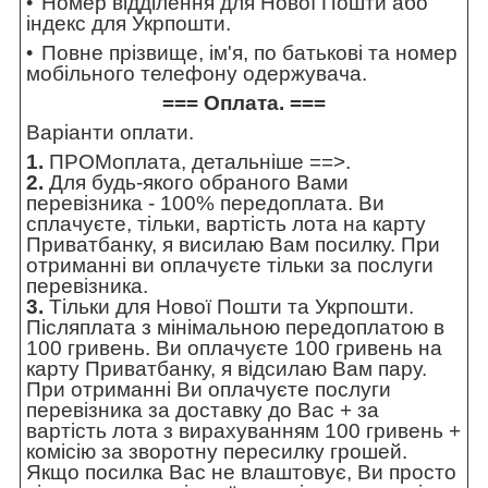
Номер відділення для Нової Пошти або
індекс для Укрпошти.
Повне прізвище, ім'я, по батькові та номер
мобільного телефону одержувача.
=== Оплата. ===
Варіанти оплати.
1.
ПРОМоплата,
детальніше ==>
.
2.
Для будь-якого обраного Вами
перевізника - 100% передоплата. Ви
сплачуєте, тільки, вартість лота на карту
Приватбанку, я висилаю Вам посилку. При
отриманні ви оплачуєте тільки за послуги
перевізника.
3.
Тільки для Нової Пошти та Укрпошти.
Післяплата з мінімальною передоплатою в
100 гривень. Ви оплачуєте 100 гривень на
карту Приватбанку, я відсилаю Вам пару.
При отриманні Ви оплачуєте послуги
перевізника за доставку до Вас + за
вартість лота з вирахуванням 100 гривень +
комісію за зворотну пересилку грошей.
Якщо посилка Вас не влаштовує, Ви просто