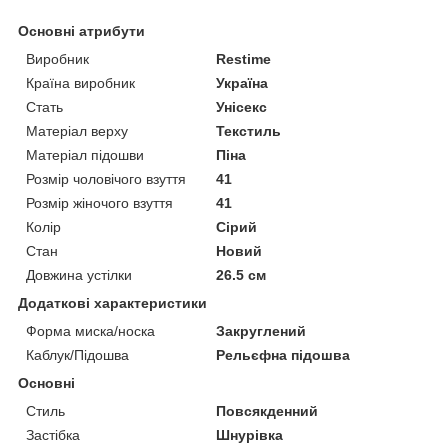
Основні атрибути
Виробник
Restime
Країна виробник
Україна
Стать
Унісекс
Матеріал верху
Текстиль
Матеріал підошви
Піна
Розмір чоловічого взуття
41
Розмір жіночого взуття
41
Колір
Сірий
Стан
Новий
Довжина устілки
26.5 см
Додаткові характеристики
Форма миска/носка
Закруглений
Каблук/Підошва
Рельєфна підошва
Основні
Стиль
Повсякденний
Застібка
Шнурівка