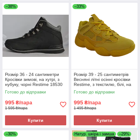
–38%
–33%
Розмір 36 - 24 сантиметри
Розмір 39 - 25 сантиметрів
Кросівки зимові, на хутрі, з
Весняні літні осінні кросівки
нубуку, чорні Restime 18530
Restime, з текстилю, білі, на
підошві з піни, легкі та зручні
Готово до відправки
Готово до відправки
995
995
₴/пара
₴/пара
1 595 ₴/пара
1 495 ₴/пара
Купити
Купити
–30%
Натур. шкіра і замша
–29%