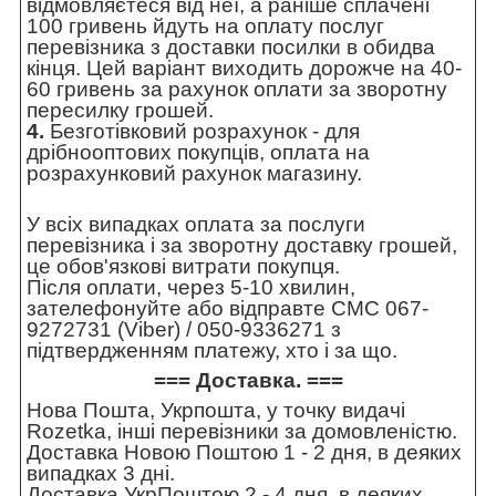
відмовляєтеся від неї, а раніше сплачені
100 гривень йдуть на оплату послуг
перевізника з доставки посилки в обидва
кінця. Цей варіант виходить дорожче на 40-
60 гривень за рахунок оплати за зворотну
пересилку грошей.
4.
Безготівковий розрахунок - для
дрібнооптових покупців, оплата на
розрахунковий рахунок магазину.
У всіх випадках оплата за послуги
перевізника і за зворотну доставку грошей,
це обов'язкові витрати покупця.
Після оплати, через 5-10 хвилин,
зателефонуйте або відправте СМС 067-
9272731 (Viber) / 050-9336271 з
підтвердженням платежу, хто і за що.
=== Доставка. ===
Нова Пошта, Укрпошта, у точку видачі
Rozetka, інші перевізники за домовленістю.
Доставка Новою Поштою 1 - 2 дня, в деяких
випадках 3 дні.
Доставка УкрПоштою 2 - 4 дня, в деяких