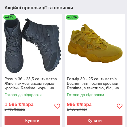
Акційні пропозиції та новинки
–43%
–33%
Розмір 36 - 23,5 сантиметра
Розмір 39 - 25 сантиметрів
Жіночі зимові високі термо-
Весняні літні осінні кросівки
кросівки Restime, чорні, на
Restime, з текстилю, білі, на
підошві з піни, легкі та зручні
підошві з піни, легкі та зручні
Готово до відправки
Готово до відправки
1 595
995
₴/пара
₴/пара
2 795 ₴/пара
1 495 ₴/пара
Купити
Купити