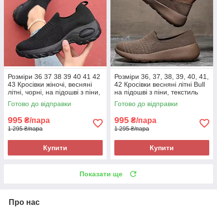
Розміри 36 37 38 39 40 41 42
Розміри 36, 37, 38, 39, 40, 41,
43 Кросівки жіночі, весняні
42 Кросівки весняні літні Bull
літні, чорні, на підошві з піни,
на підошві з піни, текстиль
текстиль, легкі та зручні
сітка, коричневі, легкі та
Готово до відправки
Готово до відправки
зручні
995
995
₴/пара
₴/пара
1 295 ₴/пара
1 295 ₴/пара
Купити
Купити
Показати ще
Про нас