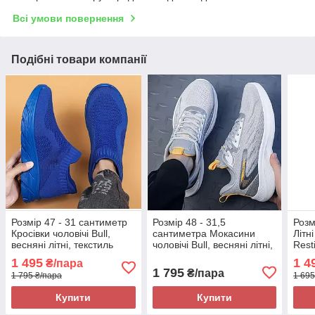
Всі умови повернення
Подібні товари компанії
Розмір 47 - 31 сантиметр
Розмір 48 - 31,5
Розм
Кросівки чоловічі Bull,
сантиметра Мокасини
Літні
весняні літні, текстиль
чоловічі Bull, весняні літні,
Rest
сітка, сині, на підошві з
текстиль сітка, сірі, на
на пі
1 495
1 4
₴/пара
піни, легкі і зручні
підошві з піни, легкі і
зруч
1 795
₴/пара
1 795 ₴/пара
1 695
зручні
Купити
Купити