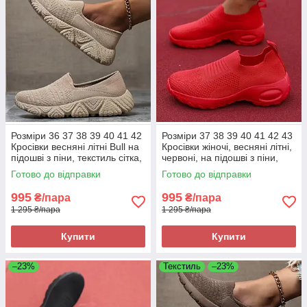
Розміри 36 37 38 39 40 41 42
Розміри 37 38 39 40 41 42 43
Кросівки весняні літні Bull на
Кросівки жіночі, весняні літні,
підошві з піни, текстиль сітка,
червоні, на підошві з піни,
хакі бежеві, легкі та зручні
текстиль, легкі та зручні
Готово до відправки
Готово до відправки
995
995
₴/пара
₴/пара
1 295 ₴/пара
1 295 ₴/пара
Купити
Купити
–23%
Текстиль
–23%