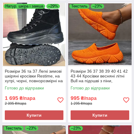
Натур. шкіра і замша
–29%
Текстиль
–23%
Розміри 36 та 37 Легкі зимові
Розміри 36 37 38 39 40 41 42
шкіряні кросівки Restime, на
43 44 Кросівки весняні літні
хутрі, чорні, повнорозмірні на
Bull на підошві з піни,
підошві з піни
текстиль сітка, помаранчеві,
Готово до відправки
Готово до відправки
легкі та зручні
1 695
995
₴/пара
₴/пара
2 395 ₴/пара
1 295 ₴/пара
Купити
Купити
Текстиль
–23%
–23%