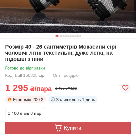
Розмір 40 - 26 сантиметрів Мокасини сірі
чоловічі літні текстильні, дуже легкі, на
підошві з піни
Готово до відправки
Код: Bull 150325 сірі
Опт і роздріб
1 295
₴/пара
1 495 ₴/пара
Економія
200 ₴
Залишилось
1 день
1 400 ₴
від 3 пар
Купити