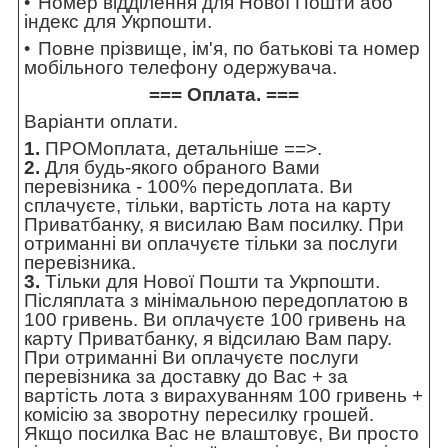
Номер відділення для Нової Пошти або
індекс для Укрпошти.
Повне прізвище, ім'я, по батькові та номер
мобільного телефону одержувача.
=== Оплата. ===
Варіанти оплати.
1.
ПРОМоплата,
детальніше ==>
.
2.
Для будь-якого обраного Вами
перевізника - 100% передоплата. Ви
сплачуєте, тільки, вартість лота на карту
Приватбанку, я висилаю Вам посилку. При
отриманні ви оплачуєте тільки за послуги
перевізника.
3.
Тільки для Нової Пошти та Укрпошти.
Післяплата з мінімальною передоплатою в
100 гривень. Ви оплачуєте 100 гривень на
карту Приватбанку, я відсилаю Вам пару.
При отриманні Ви оплачуєте послуги
перевізника за доставку до Вас + за
вартість лота з вирахуванням 100 гривень +
комісію за зворотну пересилку грошей.
Якщо посилка Вас не влаштовує, Ви просто