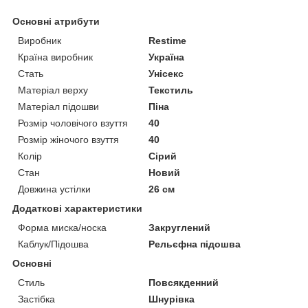
Основні атрибути
Виробник
Restime
Країна виробник
Україна
Стать
Унісекс
Матеріал верху
Текстиль
Матеріал підошви
Піна
Розмір чоловічого взуття
40
Розмір жіночого взуття
40
Колір
Сірий
Стан
Новий
Довжина устілки
26 см
Додаткові характеристики
Форма миска/носка
Закруглений
Каблук/Підошва
Рельєфна підошва
Основні
Стиль
Повсякденний
Застібка
Шнурівка