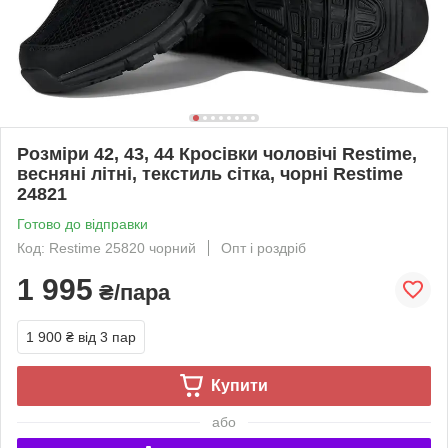
Розміри 42, 43, 44 Кросівки чоловічі Restime,
весняні літні, текстиль сітка, чорні Restime
24821
Готово до відправки
Код: Restime 25820 чорний
Опт і роздріб
1 995
₴/пара
1 900 ₴
від 3 пар
Купити
або