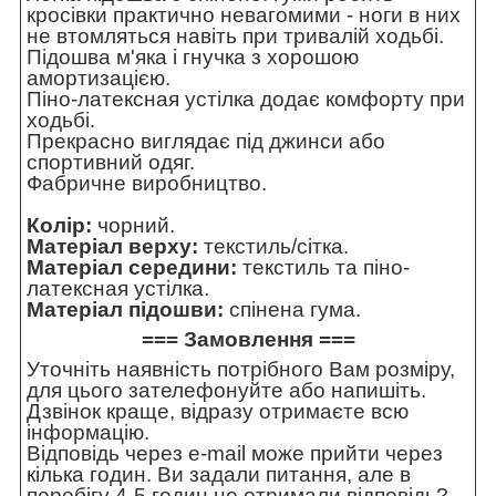
кросівки практично невагомими - ноги в них
не втомляться навіть при тривалій ходьбі.
Підошва м'яка і гнучка з хорошою
амортизацією.
Піно-латексная устілка додає комфорту при
ходьбі.
Прекрасно виглядає під джинси або
спортивний одяг.
Фабричне виробництво.
Колір:
чорний.
Матеріал верху:
текстиль/сітка.
Матеріал середини:
текстиль та піно-
латексная устілка.
Матеріал підошви:
спінена гума.
=== Замовлення ===
Уточніть наявність потрібного Вам розміру,
для цього зателефонуйте або напишіть.
Дзвінок краще, відразу отримаєте всю
інформацію.
Відповідь через e-mail може прийти через
кілька годин. Ви задали питання, але в
перебігу 4-5 годин не отримали відповідь?