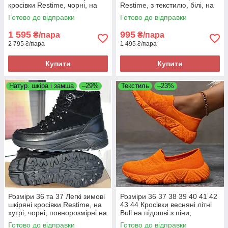
кросівки Restime, чорні, на
Restime, з текстилю, білі, на
підошві з піни, легкі та зручні
підошві з піни, легкі та зручні
Готово до відправки
Готово до відправки
1 595
995
₴/пара
₴/пара
2 795 ₴/пара
1 495 ₴/пара
Купити
Купити
Натур. шкіра і замша
–29%
Текстиль
–23%
Розміри 36 та 37 Легкі зимові
Розміри 36 37 38 39 40 41 42
шкіряні кросівки Restime, на
43 44 Кросівки весняні літні
хутрі, чорні, повнорозмірні на
Bull на підошві з піни,
підошві з піни
текстиль сітка, помаранчеві,
Готово до відправки
Готово до відправки