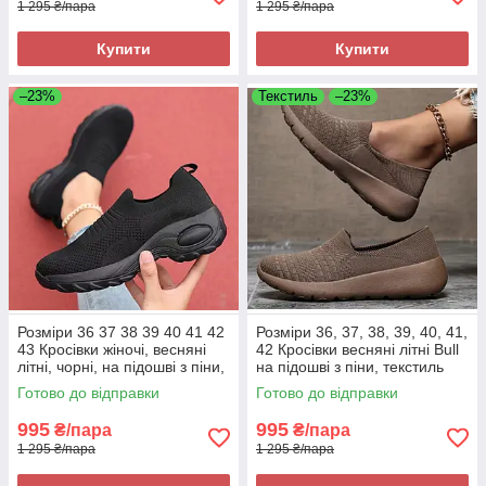
1 295 ₴/пара
1 295 ₴/пара
Купити
Купити
–23%
Текстиль
–23%
Розміри 36 37 38 39 40 41 42
Розміри 36, 37, 38, 39, 40, 41,
43 Кросівки жіночі, весняні
42 Кросівки весняні літні Bull
літні, чорні, на підошві з піни,
на підошві з піни, текстиль
текстиль, легкі та зручні
сітка, коричневі, легкі та
Готово до відправки
Готово до відправки
зручні
995
995
₴/пара
₴/пара
1 295 ₴/пара
1 295 ₴/пара