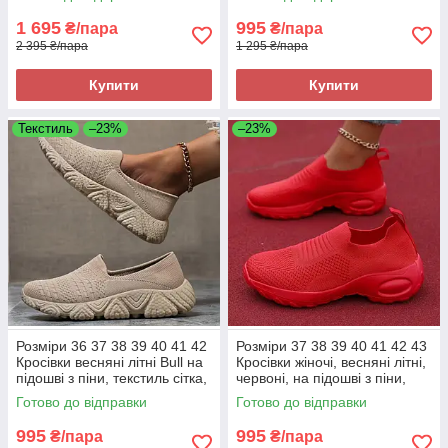
легкі та зручні
1 695
995
₴/пара
₴/пара
2 395 ₴/пара
1 295 ₴/пара
Купити
Купити
Текстиль
–23%
–23%
Розміри 36 37 38 39 40 41 42
Розміри 37 38 39 40 41 42 43
Кросівки весняні літні Bull на
Кросівки жіночі, весняні літні,
підошві з піни, текстиль сітка,
червоні, на підошві з піни,
хакі бежеві, легкі та зручні
текстиль, легкі та зручні
Готово до відправки
Готово до відправки
995
995
₴/пара
₴/пара