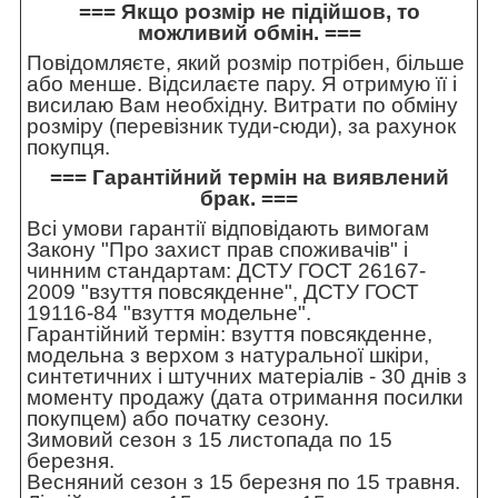
=== Якщо розмір не підійшов, то
можливий обмін. ===
Повідомляєте, який розмір потрібен, більше
або менше. Відсилаєте пару. Я отримую її і
висилаю Вам необхідну. Витрати по обміну
розміру (перевізник туди-сюди), за рахунок
покупця.
=== Гарантійний термін на виявлений
брак. ===
Всі умови гарантії відповідають вимогам
Закону "Про захист прав споживачів" і
чинним стандартам: ДСТУ ГОСТ 26167-
2009 "взуття повсякденне", ДСТУ ГОСТ
19116-84 "взуття модельне".
Гарантійний термін: взуття повсякденне,
модельна з верхом з натуральної шкіри,
синтетичних і штучних матеріалів - 30 днів з
моменту продажу (дата отримання посилки
покупцем) або початку сезону.
Зимовий сезон з 15 листопада по 15
березня.
Весняний сезон з 15 березня по 15 травня.