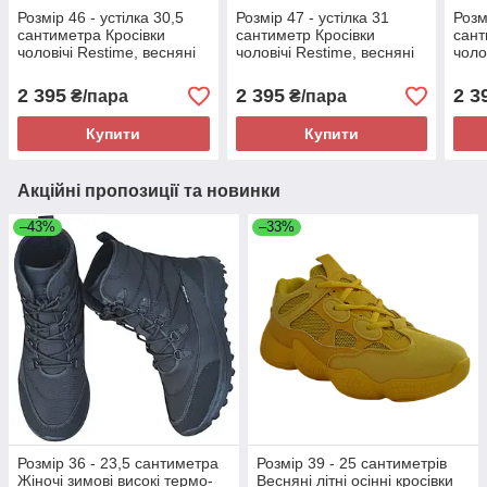
Розмір 46 - устілка 30,5
Розмір 47 - устілка 31
Розм
сантиметра Кросівки
сантиметр Кросівки
сант
чоловічі Restime, весняні
чоловічі Restime, весняні
чоло
літні, текстиль сітка, сірі
літні, текстиль сітка, чорні
літні
Restime 24821
Restime 24821
Rest
2 395
2 395
2 3
₴/пара
₴/пара
Купити
Купити
Акційні пропозиції та новинки
–43%
–33%
Розмір 36 - 23,5 сантиметра
Розмір 39 - 25 сантиметрів
Жіночі зимові високі термо-
Весняні літні осінні кросівки