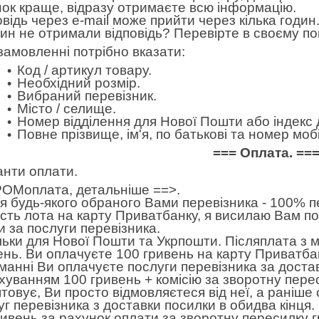
нок краще, відразу отримаєте всю інформацію.
овідь через e-mail може прийти через кілька годин.
дин не отримали відповідь? Перевірте в своєму по
замовленні потрібно вказати:
Код / артикул товару.
Необхідний розмір.
Вибраний перевізник.
Місто / селище.
Номер відділення для Нової Пошти або індекс 
Повне прізвище, ім'я, по батькові та номер м
=== Оплата. ==
анти оплати.
ОМоплата,
детальніше ==>
.
 будь-якого обраного Вами перевізника - 100% пе
ість лота на карту Приватбанку, я висилаю Вам п
и за послуги перевізника.
льки для Нової Пошти та Укрпошти. Післяплата з 
ень. Ви оплачуєте 100 гривень на карту Приватбан
манні Ви оплачуєте послуги перевізника за достав
хуванням 100 гривень + комісію за зворотну пере
товує, Ви просто відмовляєтеся від неї, а раніше
уг перевізника з доставки посилки в обидва кінця
ривень за рахунок оплати за зворотну пересилку 