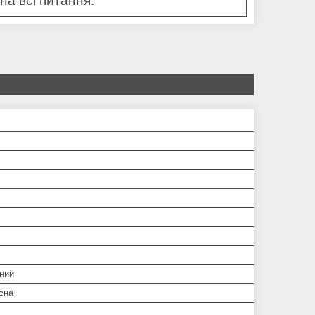
на всі питання.
ний
сна