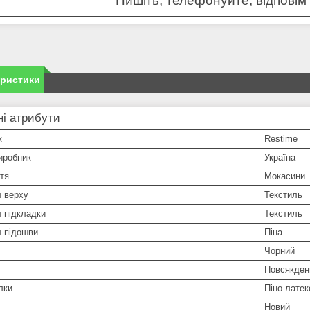
Пишіть, телефонуйте, відповім 
еристики
і атрибути
к
Restime
иробник
Україна
тя
Мокасини
л верху
Текстиль
 підкладки
Текстиль
л підошви
Піна
Чорний
Повсякден
лки
Піно-латек
Новий