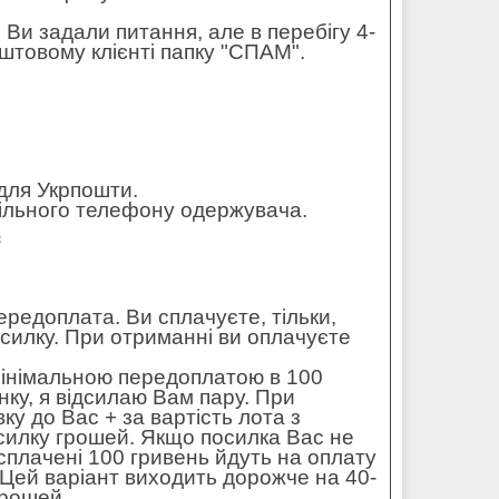
 Ви задали питання, але в перебігу 4-
штовому клієнті папку "СПАМ".
для Укрпошти.
обільного телефону одержувача.
=
редоплата. Ви сплачуєте, тільки,
осилку. При отриманні ви оплачуєте
мінімальною передоплатою в 100
ку, я відсилаю Вам пару. При
ку до Вас + за вартість лота з
силку грошей. Якщо посилка Вас не
 сплачені 100 гривень йдуть на оплату
. Цей варіант виходить дорожче на 40-
грошей.