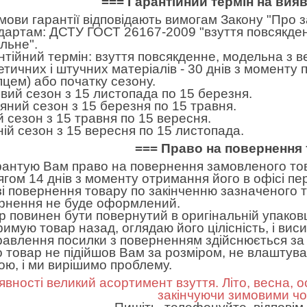
=== Гарантійний термін на вия
умови гарантії відповідають вимогам Закону "Про 
дартам: ДСТУ ГОСТ 26167-2009 "взуття повсякден
льне".
нтійний термін: взуття повсякденне, модельна з в
етичних і штучних матеріалів - 30 днів з моменту
пцем) або початку сезону.
вий сезон з 15 листопада по 15 березня.
яний сезон з 15 березня по 15 травня.
ій сезон з 15 травня по 15 вересня.
ній сезон з 15 вересня по 15 листопада.
=== Право на повернення 
рантую Вам право на повернення замовленого тов
ягом 14 днів з моменту отримання його в офісі пе
зі повернення товару по закінченню зазначеного т
рнення не буде оформлений.
р повинен бути повернутий в оригінальній упаковц
римую товар назад, оглядаю його цілісність, і вис
равлення посилки з поверненням здійснюється за 
 товар не підійшов Вам за розміром, не влаштував 
ною, і ми вирішимо проблему.
явності великий асортимент взуття. Літо, весна, о
закінчуючи зимовими ч