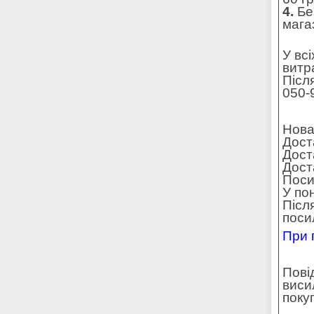
4.
Без
мага
У вс
витр
Післ
050-
Нова
Дост
Дост
Доста
Поси
У по
Післ
поси
При 
Пові
виси
поку