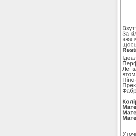
Взут
За к
вже 
щось
Rest
Ідеа
Перф
Легк
втом
Піно
Прек
Фабр
Колі
Мате
Мате
Мате
Уточ