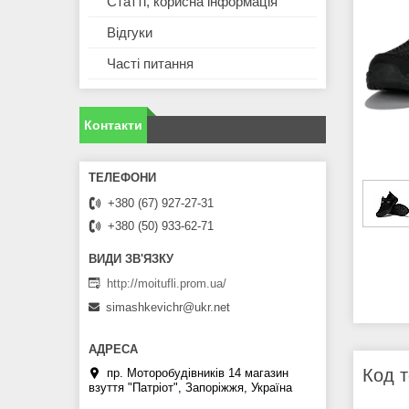
Статті, корисна інформація
Відгуки
Часті питання
Контакти
+380 (67) 927-27-31
+380 (50) 933-62-71
http://moitufli.prom.ua/
simashkevichr@ukr.net
Код т
пр. Моторобудівників 14 магазин
взуття "Патріот", Запоріжжя, Україна