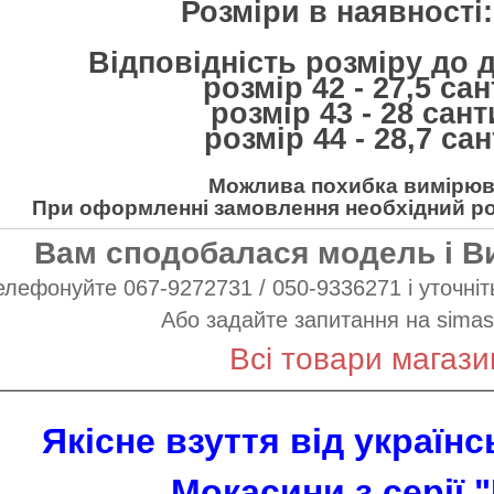
Розміри в наявності: 
Відповідність розміру до 
розмір 42 - 27,5 са
розмір 43 - 28 сан
розмір 44 - 28,7 са
Можлива похибка вимірюва
При оформленні замовлення необхідний роз
Вам сподобалася модель і В
елефонуйте 067-9272731 / 050-9336271 і уточніть
Або задайте запитання на
simas
Всі товари магази
Якісне взуття від україн
Мокасини з серії "