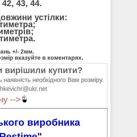
42, 43, 44.
довжини устілки:
нтиметра;
тиметрів;
нтиметра.
нь +/- 2мм.
мір вказуйте в коментарях.
и вирішили купити?
 наявність необхідного Вам розміру.
hkevichr@ukr.net
ну -->
ського виробника
Restime".