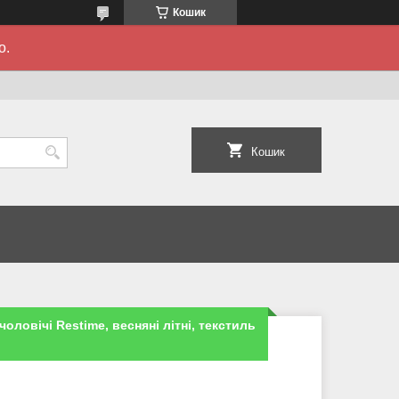
Кошик
о.
Кошик
чоловічі Restime, весняні літні, текстиль