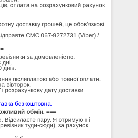
ців, оплата на розрахунковий рахунок
оротну доставку грошей, це обов'язкові
ідправте СМС 067-9272731 (Viber) /
==
еревізники за домовленістю.
 дні.
 днів.
ення післяплатою або повної оплати.
а вівторок.
 і розрахункову дату доставки
ставка безкоштовна.
можливий обмін. ===
 Відсилаєте пару. Я отримую її і
ревізник туди-сюди), за рахунок