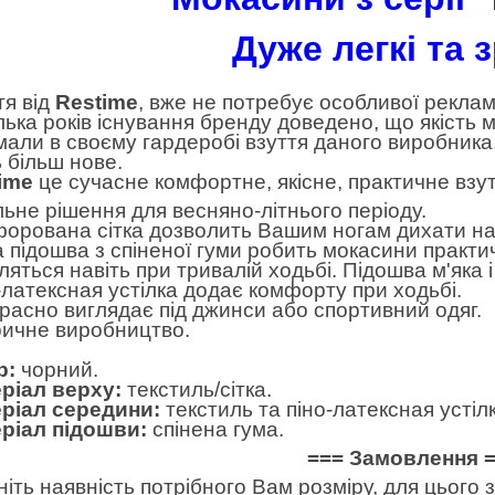
Дуже легкі та з
тя від
Restime
, вже не потребує особливої реклам
ілька років існування бренду доведено, що якість 
мали в своєму гардеробі взуття даного виробника
 більш нове.
ime
це сучасне комфортне, якісне, практичне взут
льне рішення для весняно-літнього періоду.
орована сітка дозволить Вашим ногам дихати наві
а підошва з спіненої гуми робить мокасини практи
ляться навіть при тривалій ходьбі. Підошва м'яка 
-латексная устілка додає комфорту при ходьбі.
расно виглядає під джинси або спортивний одяг.
ичне виробництво.
р:
чорний.
ріал верху:
текстиль/сітка.
ріал середини:
текстиль та піно-латексная устілк
ріал підошви:
спінена гума.
=== Замовлення 
ніть наявність потрібного Вам розміру, для цього