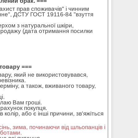
влений брак. ===
захист прав споживачів" і чинним
не", ДСТУ ГОСТ 19116-84 "взуття
ерхом з натуральної шкіри,
 продажу (дата отримання посилки
товару ===
ару, який не використовувався,
ревізника.
ерміну, а також, вживаного товару,
і.
илаю Вам гроші.
рахунок покупця.
колір, або є інші причини, зв'яжіться
сінь, зима, починаючи від шльопанців і
оботами.