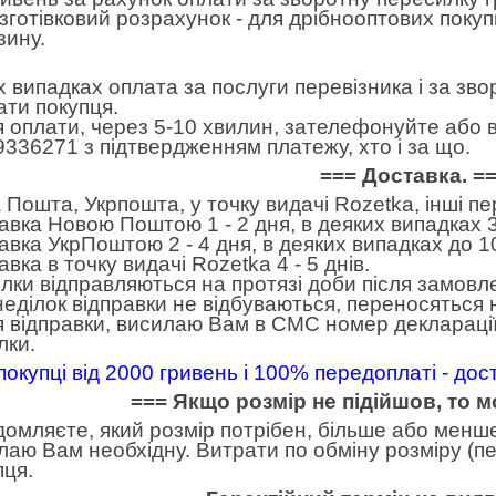
готівковий розрахунок - для дрібнооптових покуп
зину.
іх випадках оплата за послуги перевізника і за зв
ати покупця.
я оплати, через 5-10 хвилин, зателефонуйте або в
9336271 з підтвердженням платежу, хто і за що.
=== Доставка. =
 Пошта, Укрпошта, у точку видачі Rozetka, інші п
авка Новою Поштою 1 - 2 дня, в деяких випадках 3
авка УкрПоштою 2 - 4 дня, в деяких випадках до 10
вка в точку видачі Rozetka 4 - 5 днів.
лки відправляються на протязі доби після замовл
неділок відправки не відбуваються, переносяться н
я відправки, висилаю Вам в СМС номер декларації
лки.
покупці від 2000 гривень і 100% передоплаті - до
=== Якщо розмір не підійшов, то 
домляєте, який розмір потрібен, більше або менше.
лаю Вам необхідну. Витрати по обміну розміру (пе
пця.