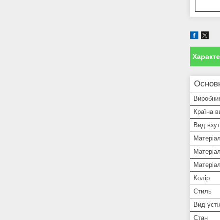
Характ
Основн
Виробни
Країна в
Вид взут
Матеріа
Матеріал
Матеріа
Колір
Стиль
Вид усті
Стан