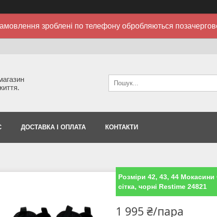
амовлення зроблені по телефону обробляються позачергов
 магазин
життя.
С
ДОСТАВКА І ОПЛАТА
КОНТАКТИ
Розміри 42, 43, 44 Мокасини 
сітка, чорні Restime 24821
1 995 ₴/пара