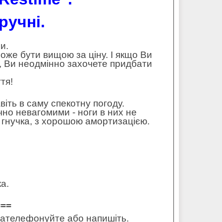
ручні.
и.
може бути вищою за ціну. І якщо Ви
, Ви неодмінно захочете придбати
тя!
ть в саму спекотну погоду.
чно невагомими - ноги в них не
і гнучка, з хорошою амортизацією.
а.
===
 зателефонуйте або напишіть.