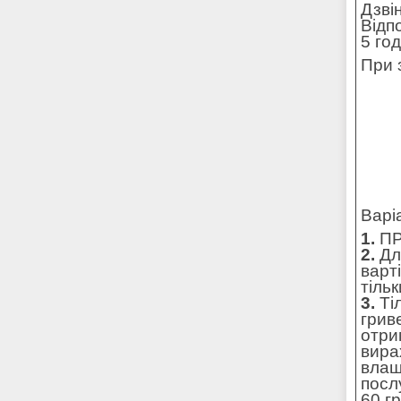
Дзві
Відп
5 го
При 
Варі
1.
ПР
2.
Для
варт
тільк
3.
Ті
грив
отри
вира
влаш
посл
60 г