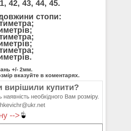
, 42, 43, 44, 45.
 довжини стопи:
нтиметра;
тиметрів;
нтиметра;
тиметрів;
нтиметра;
тиметрів.
нь +/- 2мм.
мір вказуйте в коментарях.
и вирішили купити?
 наявність необхідного Вам розміру.
hkevichr@ukr.net
ну -->