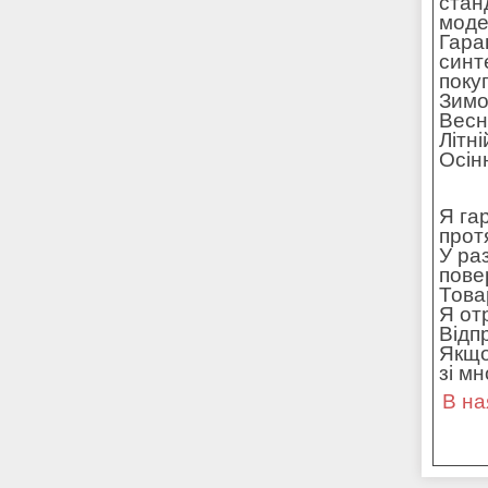
стан
моде
Гара
синт
поку
Зимо
Весн
Літн
Осін
Я га
прот
У ра
пове
Това
Я от
Відп
Якщо
зі м
В на