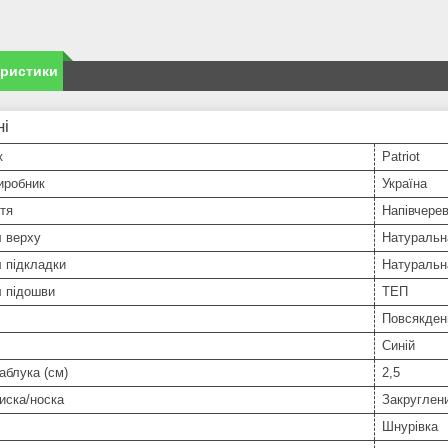
еристики
ні
к
Patriot
иробник
Україна
тя
Напівчере
л верху
Натуральн
 підкладки
Натуральн
л підошви
ТЕП
Повсякден
Синій
аблука (см)
2,5
иска/носка
Закруглен
Шнурівка