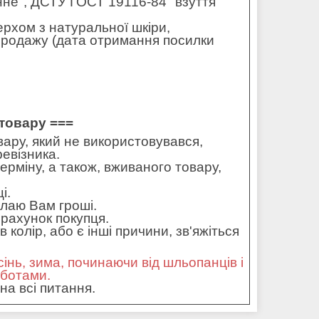
не", ДСТУ ГОСТ 19116-84 "взуття
ерхом з натуральної шкіри,
 продажу (дата отримання посилки
товару ===
ару, який не використовувався,
ревізника.
ерміну, а також, вживаного товару,
і.
илаю Вам гроші.
рахунок покупця.
колір, або є інші причини, зв'яжіться
сінь, зима, починаючи від шльопанців і
оботами.
на всі питання.