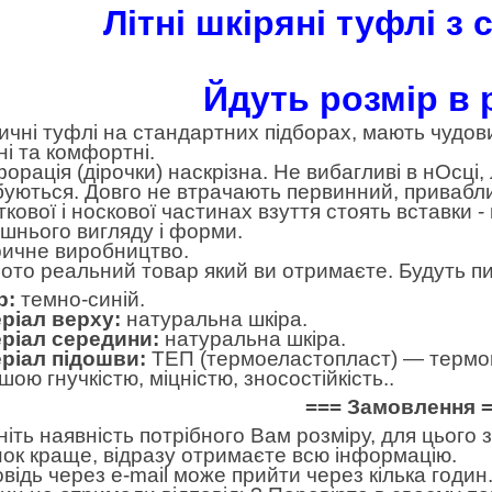
Літні шкіряні туфлі з се
Йдуть розмір в
ичні туфлі на стандартних підборах, мають чудов
ні та комфортні.
орація (дірочки) наскрізна. Не вибагливі в нОсці,
уються. Довго не втрачають первинний, приваблив
яткової і носкової частинах взуття стоять вставки
ішнього вигляду і форми.
ичне виробництво.
ото реальний товар який ви отримаєте. Будуть пи
р:
темно-синій.
ріал верху:
натуральна шкіра.
ріал середини:
натуральна шкіра.
ріал підошви:
ТЕП (термоеластопласт) — термоп
ою гнучкістю, міцністю, зносостійкість..
=== Замовлення 
ніть наявність потрібного Вам розміру, для цього
нок краще, відразу отримаєте всю інформацію.
овідь через e-mail може прийти через кілька годин.