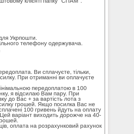
штовому клієнті папку "СПАМ".
для Укрпошти.
обільного телефону одержувача.
=
редоплата. Ви сплачуєте, тільки,
осилку. При отриманні ви оплачуєте
мінімальною передоплатою в 100
ку, я відсилаю Вам пару. При
ку до Вас + за вартість лота з
силку грошей. Якщо посилка Вас не
 сплачені 100 гривень йдуть на оплату
. Цей варіант виходить дорожче на 40-
грошей.
ців, оплата на розрахунковий рахунок