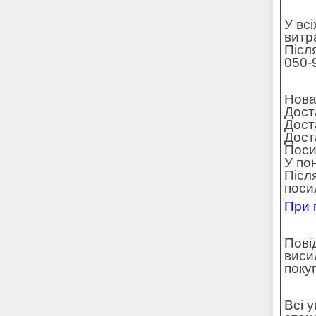
У вс
витр
Післ
050-
Нова
Дост
Дост
Доста
Поси
У по
Післ
поси
При 
Пові
виси
поку
Всі 