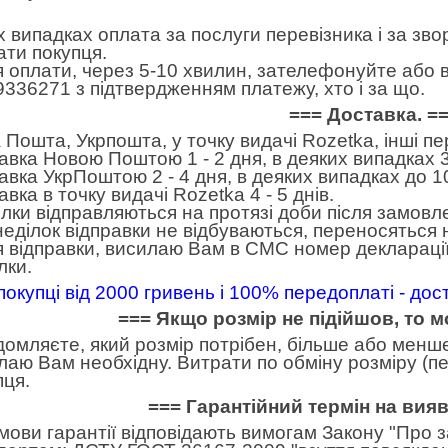
іх випадках оплата за послуги перевізника і за зв
ати покупця.
я оплати, через 5-10 хвилин, зателефонуйте або в
9336271 з підтвердженням платежу, хто і за що.
=== Доставка. =
 Пошта, Укрпошта, у точку видачі Rozetka, інші п
авка Новою Поштою 1 - 2 дня, в деяких випадках 3
авка УкрПоштою 2 - 4 дня, в деяких випадках до 10
вка в точку видачі Rozetka 4 - 5 днів.
лки відправляються на протязі доби після замовл
неділок відправки не відбуваються, переносяться н
я відправки, висилаю Вам в СМС номер декларації
лки.
покупці від 2000 гривень і 100% передоплаті - до
=== Якщо розмір не підійшов, то 
домляєте, який розмір потрібен, більше або менше.
лаю Вам необхідну. Витрати по обміну розміру (пе
пця.
=== Гарантійний термін на вия
умови гарантії відповідають вимогам Закону "Про 