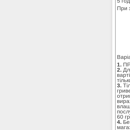
5 го
При 
Варі
1.
ПР
2.
Для
варт
тільк
3.
Ті
грив
отри
вира
влаш
посл
60 г
4.
Без
мага