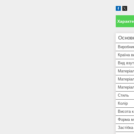
Характ
Основ
Виробни
Країна в
Вид взут
Матеріа
Матеріал
Матеріа
Стиль
Колір
Висота к
Форма м
Застібка