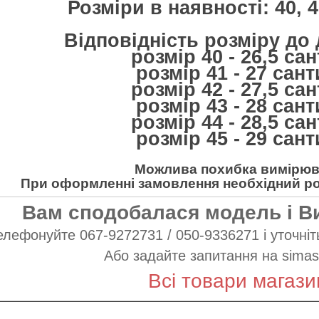
Розміри в наявності: 40, 41
Відповідність розміру до
розмір 40 - 26,5 са
розмір 41 - 27 сан
розмір 42 - 27,5 са
розмір 43 - 28 сан
розмір 44 - 28,5 са
розмір 45 - 29 сан
Можлива похибка вимірюва
При оформленні замовлення необхідний роз
Вам сподобалася модель і В
елефонуйте 067-9272731 / 050-9336271 і уточніть
Або задайте запитання на
simas
Всі товари магази