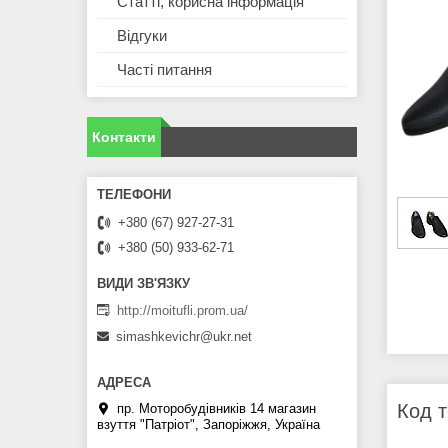
Статті, корисна інформація
Відгуки
Часті питання
Контакти
+380 (67) 927-27-31
+380 (50) 933-62-71
http://moitufli.prom.ua/
simashkevichr@ukr.net
Код т
пр. Моторобудівників 14 магазин
взуття "Патріот", Запоріжжя, Україна