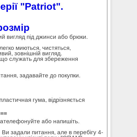
рії "Patriot".
 розмір
ий вигляд під джинси або брюки.
 легко миються, чистяться,
ий, зовнішній вигляд.
 - що служать для збереження
тання, задавайте до покупки.
ластичная гума, відрізняється
===
 зателефонуйте або напишіть.
 Ви задали питання, але в перебігу 4-