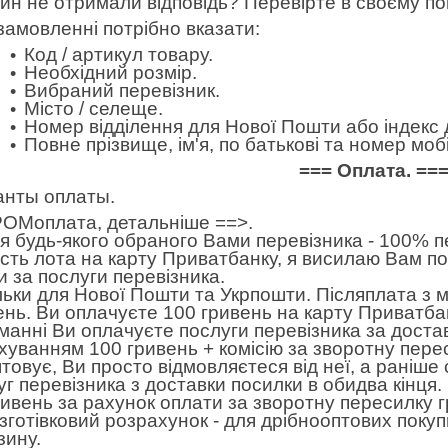
дин не отримали відповідь? Перевірте в своєму по
замовленні потрібно вказати:
Код / артикул товару.
Необхідний розмір.
Вибраний перевізник.
Місто / селеще.
Номер відділення для Нової Пошти або індекс 
Повне прізвище, ім'я, по батькові та номер м
=== Оплата. ==
анты оплаты.
ОМоплата,
детальніше ==>
.
 будь-якого обраного Вами перевізника - 100% пе
ість лота на карту Приватбанку, я висилаю Вам п
и за послуги перевізника.
льки для Нової Пошти та Укрпошти. Післяплата з 
ень. Ви оплачуєте 100 гривень на карту Приватбан
манні Ви оплачуєте послуги перевізника за достав
хуванням 100 гривень + комісію за зворотну пере
товує, Ви просто відмовляєтеся від неї, а раніше
уг перевізника з доставки посилки в обидва кінця
ривень за рахунок оплати за зворотну пересилку 
готівковий розрахунок - для дрібнооптових покуп
зину.