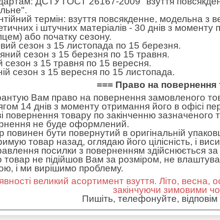
дартам: ДСТУ ГОСТ 26167-2009 "взуття повсякден
льне".
нтійний термін: взуття повсякденне, модельна з в
етичних і штучних матеріалів - 30 днів з моменту
пцем) або початку сезону.
вий сезон з 15 листопада по 15 березня.
яний сезон з 15 березня по 15 травня.
ій сезон з 15 травня по 15 вересня.
ній сезон з 15 вересня по 15 листопада.
=== Право на повернення 
рантую Вам право на повернення замовленого тов
ягом 14 днів з моменту отримання його в офісі пе
зі повернення товару по закінченню зазначеного т
рнення не буде оформлений.
р повинен бути повернутий в оригінальній упаковц
римую товар назад, оглядаю його цілісність, і вис
равлення посилки з поверненням здійснюється за 
 товар не підійшов Вам за розміром, не влаштував 
ною, і ми вирішимо проблему.
явності великий асортимент взуття. Літо, весна, о
закінчуючи зимовими ч
Пишіть, телефонуйте, відповім 