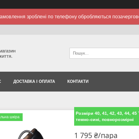
амовлення зроблені по телефону обробляються позачергов
 магазин
життя.
С
ДОСТАВКА І ОПЛАТА
КОНТАКТИ
Розміри 40, 41, 42, 43, 44, 45
льна шкіра
темно-сині, повнорозмірні
1 795 ₴/пара