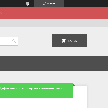
Кошик
о.
Кошик
 Туфлі чоловічі шкіряні класичні, літні,