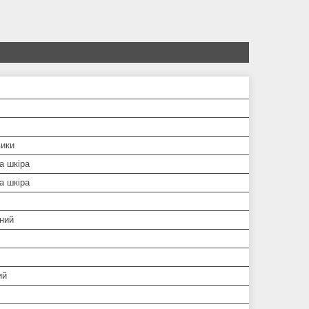
вики
а шкіра
а шкіра
ний
ий