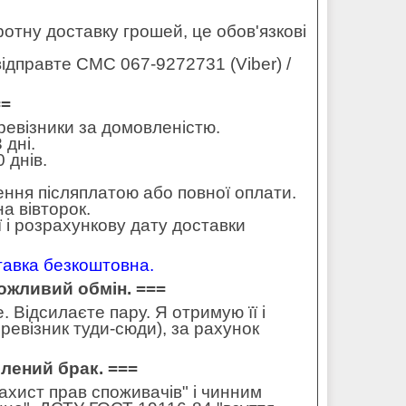
оротну доставку грошей, це обов'язкові
ідправте СМС 067-9272731 (Viber) /
==
еревізники за домовленістю.
 дні.
 днів.
ення післяплатою або повної оплати.
а вівторок.
 і розрахункову дату доставки
ставка безкоштовна.
можливий обмін. ===
 Відсилаєте пару. Я отримую її і
ревізник туди-сюди), за рахунок
влений брак. ===
захист прав споживачів" і чинним