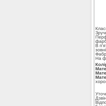
Клас
Зруч
Перф
фарб
В п'
зовн
Фабр
На ф
Колі
Мате
Мате
Мате
хорош
Уточ
Дзві
Відп