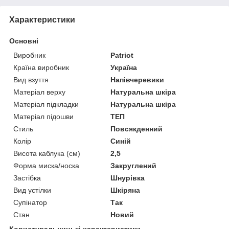
Характеристики
Основні
Виробник
Patriot
Країна виробник
Україна
Вид взуття
Напівчеревики
Матеріал верху
Натуральна шкіра
Матеріал підкладки
Натуральна шкіра
Матеріал підошви
ТЕП
Стиль
Повсякденний
Колір
Синій
Висота каблука (см)
2,5
Форма миска/носка
Закруглений
Застібка
Шнурівка
Вид устілки
Шкіряна
Супінатор
Так
Стан
Новий