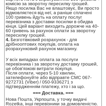
комісію за зворотну пересилку грошей.
Якщо посилка Вас не влаштовує, Ви просто
відмовляєтеся від неї, а раніше сплачені
100 гривень йдуть на оплату послуг
перевізника з доставки посилки в обидва
кінця. Цей варіант виходить дорожче на 40-
60 гривень за рахунок оплати за зворотну
пересилку грошей.
4.
Безготівковий розрахунок - для
дрібнооптових покупців, оплата на
розрахунковий рахунок магазину.
У всіх випадках оплата за послуги
перевізника і за зворотну доставку грошей,
це обов'язкові витрати покупця.
Після оплати, через 5-10 хвилин,
зателефонуйте або відправте СМС 067-
9272731 (Viber) / 050-9336271 з
підтвердженням платежу, хто і за що.
=== Доставка. ===
Нова Пошта, Укрпошта, у точку видачі
Rozetka, інші перевізники за домовленістю.