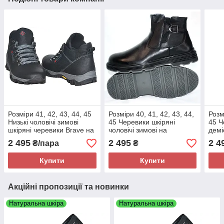
Розміри 41, 42, 43, 44, 45
Розміри 40, 41, 42, 43, 44,
Розм
Низькі чоловічі зимові
45 Черевики шкіряні
45 Ч
шкіряні черевики Brave на
чоловічі зимові на
демі
хутрі, чорні, повнорозмірні
натуральному хутрі,
напі
2 495
2 495
2 4
₴/пара
₴
повнорозмірні
повн
зруч
Купити
Купити
Акційні пропозиції та новинки
Натуральна шкіра
Натуральна шкіра