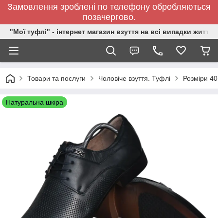
Замовлення зроблені по телефону обробляються
позачергово.
"Мої туфлі" - інтернет магазин взуття на всі випадки життя.
Товари та послуги
Чоловіче взуття. Туфлі
Розміри 40,
Натуральна шкіра