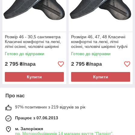
Розмір 46 - 30,5 сантиметра
Розміри 46, 47, 48 Класичні
Класичні комфортні та легкі,
комфортні та легкі, літні
літні осінні, чоловічі шкіряні
осінні, чоловічі шкіряні туфлі
туфлі Maxus, чорні, на
Maxus, чорні, на підошві з
Готово до відправки
Готово до відправки
підошві з піни
піни
2 795
2 795
₴/пара
₴/пара
Купити
Купити
Про нас
97% позитивних з 219 відгуків за рік
Працює з 07.06.2013
м. Запоріжжя
пр. Моторобудівників 14 магазин взуття "Патріот",