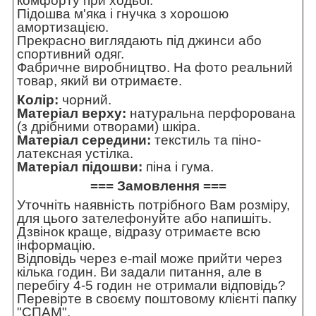
комфорту при ходьбі.
Підошва м'яка і гнучка з хорошою
амортизацією.
Прекрасно виглядають під джинси або
спортивний одяг.
Фабричне виробництво. На фото реальний
товар, який ви отримаєте.
Колір:
чорний.
Матеріал верху:
натуральна перфорована
(з дрібними отворами) шкіра.
Матеріал середини:
текстиль та піно-
латексная устілка.
Матеріал підошви:
піна і гума.
=== Замовлення ===
Уточніть наявність потрібного Вам розміру,
для цього зателефонуйте або напишіть.
Дзвінок краще, відразу отримаєте всю
інформацію.
Відповідь через e-mail може прийти через
кілька годин. Ви задали питання, але в
перебігу 4-5 годин не отримали відповідь?
Перевірте в своєму поштовому клієнті папку
"СПАМ".