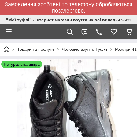
Замовлення зроблені по телефону обробляються
позачергово.
"Мої туфлі" - інтернет магазин взуття на всі випадки життя.
Товари та послуги
Чоловіче взуття. Туфлі
Розміри 41,
Натуральна шкіра