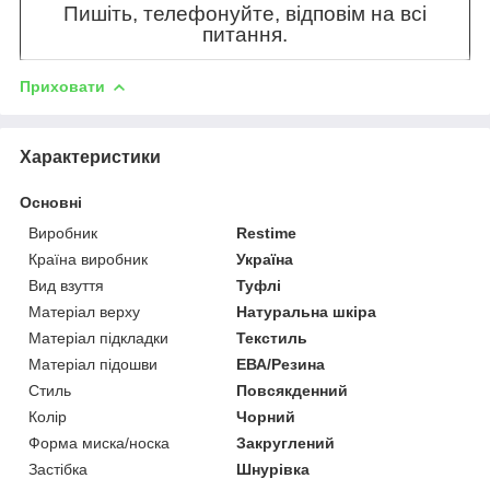
Пишіть, телефонуйте, відповім на всі
питання.
Приховати
Характеристики
Основні
Виробник
Restime
Країна виробник
Україна
Вид взуття
Туфлі
Матеріал верху
Натуральна шкіра
Матеріал підкладки
Текстиль
Матеріал підошви
ЕВА/Резина
Стиль
Повсякденний
Колір
Чорний
Форма миска/носка
Закруглений
Застібка
Шнурівка