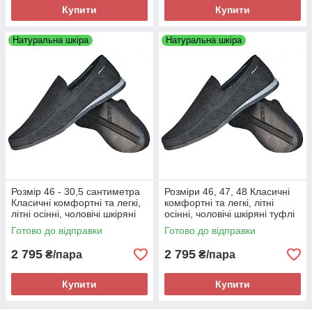
Купити
Купити
Натуральна шкіра
Натуральна шкіра
Розмір 46 - 30,5 сантиметра
Розміри 46, 47, 48 Класичні
Класичні комфортні та легкі,
комфортні та легкі, літні
літні осінні, чоловічі шкіряні
осінні, чоловічі шкіряні туфлі
туфлі Maxus, чорні, на
Maxus, чорні, на підошві з
Готово до відправки
Готово до відправки
підошві з піни
піни
2 795
2 795
₴/пара
₴/пара
Купити
Купити