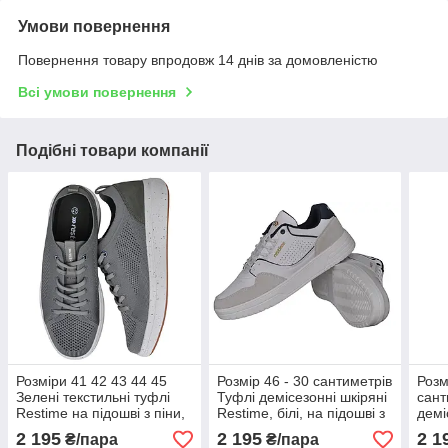
Умови повернення
Повернення товару впродовж 14 днів за домовленістю
Всі умови повернення
Подібні товари компанії
Розміри 41 42 43 44 45
Розмір 46 - 30 сантиметрів
Розм
Зелені текстильні туфлі
Туфлі демісезонні шкіряні
сант
Restime на підошві з піни,
Restime, білі, на підошві з
демі
весна літо осінь, легкі та
піни, легкі та зручні
Rest
2 195
2 195
2 1
₴/пара
₴/пара
зручні, повнорозмірні
піни,