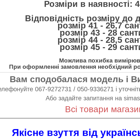
Розміри в наявності: 41
Відповідність розміру до 
розмір 41 - 26,7 са
розмір 43 - 28 сан
розмір 44 - 28,5 са
розмір 45 - 29 сан
Можлива похибка вимірюва
При оформленні замовлення необхідний роз
Вам сподобалася модель і В
елефонуйте 067-9272731 / 050-9336271 і уточніть
Або задайте запитання на
simas
Всі товари магази
Якісне взуття від україн