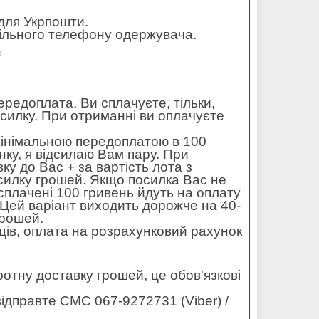
для Укрпошти.
обільного телефону одержувача.
=
редоплата. Ви сплачуєте, тільки,
осилку. При отриманні ви оплачуєте
мінімальною передоплатою в 100
ку, я відсилаю Вам пару. При
ку до Вас + за вартість лота з
силку грошей. Якщо посилка Вас не
 сплачені 100 гривень йдуть на оплату
. Цей варіант виходить дорожче на 40-
грошей.
ців, оплата на розрахунковий рахунок
оротну доставку грошей, це обов'язкові
ідправте СМС 067-9272731 (Viber) /