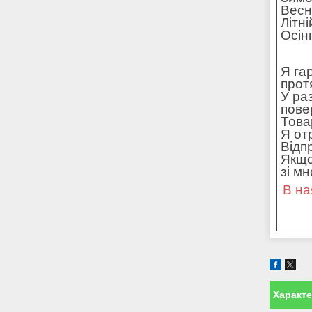
Весн
Літн
Осін
Я га
прот
У ра
пове
Това
Я от
Відп
Якщо
зі м
В на
Характ