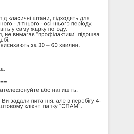
під класичні штани, підходять для
го - літнього - осіннього періоду.
іть у саму жарку погоду.
ня, не вимагає "профілактики" підошва
ьбі.
 висихають за 30 – 60 хвилин.
а.
===
 зателефонуйте або напишіть.
 Ви задали питання, але в перебігу 4-
штовому клієнті папку "СПАМ".