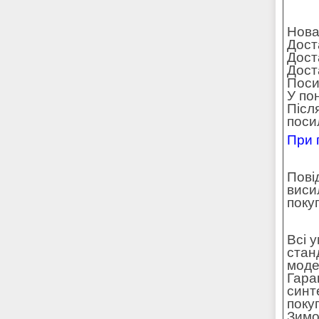
Нова
Дост
Дост
Доста
Поси
У по
Післ
поси
При 
Пові
виси
поку
Всі 
стан
моде
Гара
синт
поку
Зимо