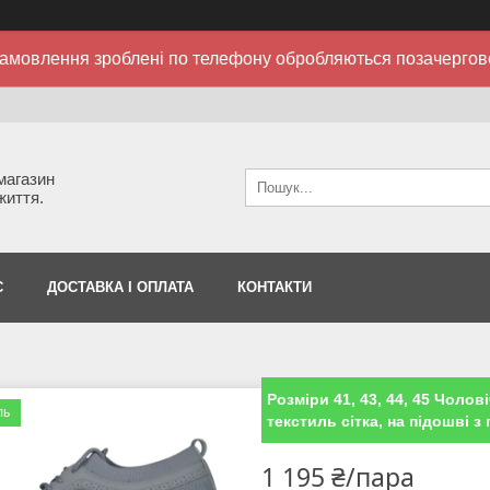
амовлення зроблені по телефону обробляються позачергов
 магазин
життя.
С
ДОСТАВКА І ОПЛАТА
КОНТАКТИ
Розміри 41, 43, 44, 45 Чолові
ль
текстиль сітка, на підошві з 
1 195 ₴/пара