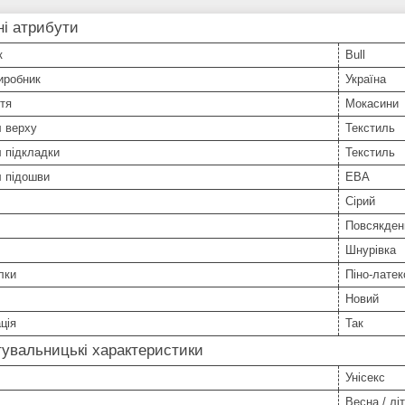
і атрибути
к
Bull
иробник
Україна
тя
Мокасини
л верху
Текстиль
 підкладки
Текстиль
л підошви
ЕВА
Сірий
Повсякден
Шнурівка
лки
Піно-латек
Новий
ція
Так
увальницькі характеристики
Унісекс
Весна / літ