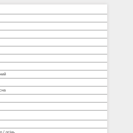
ний
сна
о / осінь