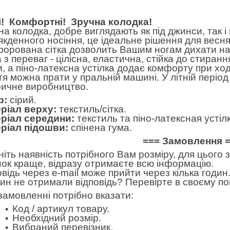
і! Комфортні! Зручна колодка!
на колодка, добре виглядають як під джинси, так і 
якденного носіння, це ідеальне рішення для весняно
орована сітка дозволить Вашим ногам дихати нав
 з переваг - цілісна, еластична, стійка до стиран
ни, а піно-латексна устілка додає комфорту при ход
тя можна прати у пральній машині. У літній період
ичне виробництво.
р:
сірий.
ріал верху:
текстиль/сітка.
ріал середини:
текстиль та піно-латексная устілк
ріал підошви:
спінена гума.
=== Замовлення 
ніть наявність потрібного Вам розміру, для цього
нок краще, відразу отримаєте всю інформацію.
овідь через e-mail може прийти через кілька годин.
дин не отримали відповідь? Перевірте в своєму по
замовленні потрібно вказати:
Код / артикул товару.
Необхідний розмір.
Вибраний перевізник.