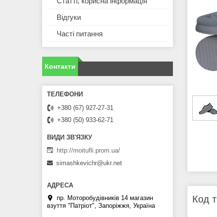
Статті, корисна інформація
Відгуки
Часті питання
Контакти
+380 (67) 927-27-31
+380 (50) 933-62-71
http://moitufli.prom.ua/
simashkevichr@ukr.net
Код т
пр. Моторобудівників 14 магазин
взуття "Патріот", Запоріжжя, Україна