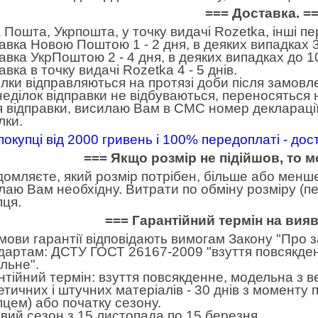
=== Доставка. =
 Пошта, Укрпошта, у точку видачі Rozetka, інші п
авка Новою Поштою 1 - 2 дня, в деяких випадках 3
авка УкрПоштою 2 - 4 дня, в деяких випадках до 10
вка в точку видачі Rozetka 4 - 5 днів.
лки відправляються на протязі доби після замовл
неділок відправки не відбуваються, переносяться н
я відправки, висилаю Вам в СМС номер декларації
лки.
покупці від 2000 гривень і 100% передоплаті - до
=== Якщо розмір не підійшов, то 
домляєте, який розмір потрібен, більше або менше.
лаю Вам необхідну. Витрати по обміну розміру (пе
пця.
=== Гарантійний термін на вия
умови гарантії відповідають вимогам Закону "Про 
дартам: ДСТУ ГОСТ 26167-2009 "взуття повсякден
льне".
нтійний термін: взуття повсякденне, модельна з в
етичних і штучних матеріалів - 30 днів з моменту
пцем) або початку сезону.
вий сезон з 15 листопада по 15 березня.