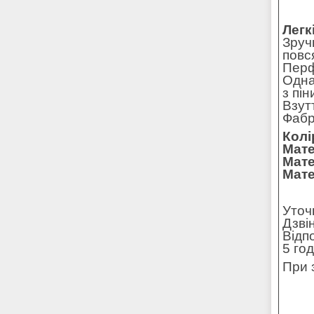
Легк
Зруч
повс
Перф
Одна
з пі
Взут
Фабр
Колі
Мате
Мате
Мате
Уточ
Дзві
Відп
5 го
При 