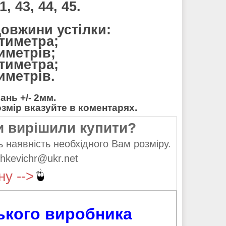
, 43, 44, 45.
довжини устілки:
нтиметра;
тиметрів;
нтиметра;
тиметрів.
нь +/- 2мм.
мір вказуйте в коментарях.
и вирішили купити?
 наявність необхідного Вам розміру.
hkevichr@ukr.net
ну -->
ського виробника