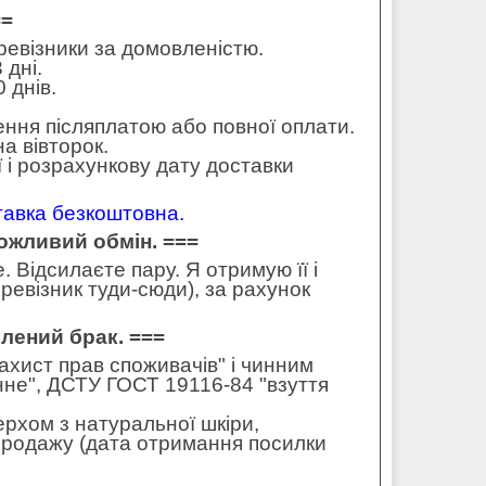
==
еревізники за домовленістю.
 дні.
 днів.
ення післяплатою або повної оплати.
а вівторок.
 і розрахункову дату доставки
ставка безкоштовна.
можливий обмін. ===
 Відсилаєте пару. Я отримую її і
ревізник туди-сюди), за рахунок
влений брак. ===
захист прав споживачів" і чинним
не", ДСТУ ГОСТ 19116-84 "взуття
ерхом з натуральної шкіри,
 продажу (дата отримання посилки