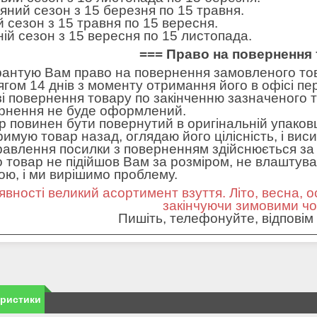
яний сезон з 15 березня по 15 травня.
ій сезон з 15 травня по 15 вересня.
ній сезон з 15 вересня по 15 листопада.
=== Право на повернення 
рантую Вам право на повернення замовленого тов
ягом 14 днів з моменту отримання його в офісі пе
зі повернення товару по закінченню зазначеного т
рнення не буде оформлений.
р повинен бути повернутий в оригінальній упаковц
римую товар назад, оглядаю його цілісність, і вис
равлення посилки з поверненням здійснюється за 
 товар не підійшов Вам за розміром, не влаштував 
ною, і ми вирішимо проблему.
явності великий асортимент взуття. Літо, весна, о
закінчуючи зимовими ч
Пишіть, телефонуйте, відповім 
еристики