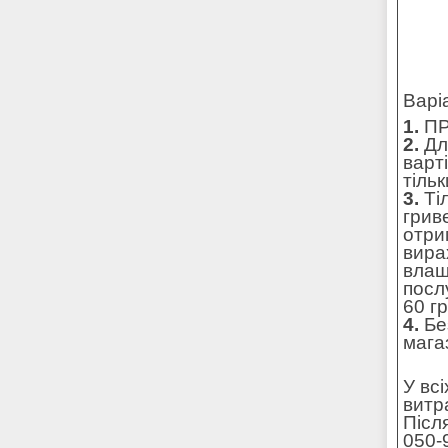
Варі
1.
ПР
2.
Для
варт
тільк
3.
Ті
грив
отри
вира
влаш
посл
60 г
4.
Без
мага
У вс
витр
Післ
050-