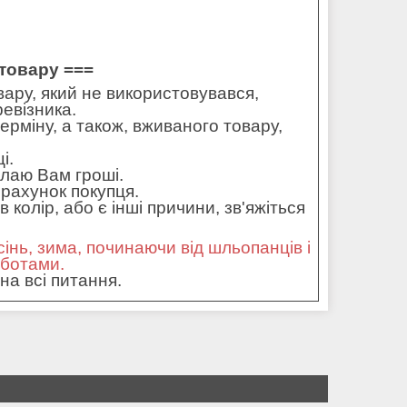
товару ===
ару, який не використовувався,
ревізника.
ерміну, а також, вживаного товару,
і.
илаю Вам гроші.
рахунок покупця.
колір, або є інші причини, зв'яжіться
сінь, зима, починаючи від шльопанців і
оботами.
на всі питання.