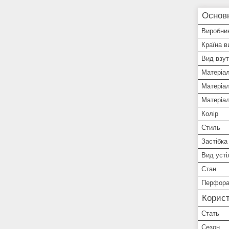
Основн
Виробни
Країна в
Вид взут
Матеріа
Матеріал
Матеріа
Колір
Стиль
Застібка
Вид усті
Стан
Перфора
Корист
Стать
Сезон