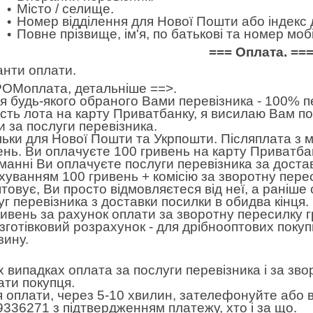
Місто / селище.
Номер відділення для Нової Пошти або індекс 
Повне прізвище, ім'я, по батькові та номер м
=== Оплата. ==
анти оплати.
ОМоплата,
детальніше ==>
.
 будь-якого обраного Вами перевізника - 100% пе
ість лота на карту Приватбанку, я висилаю Вам п
и за послуги перевізника.
льки для Нової Пошти та Укрпошти. Післяплата з 
ень. Ви оплачуєте 100 гривень на карту Приватбан
манні Ви оплачуєте послуги перевізника за достав
хуванням 100 гривень + комісію за зворотну пере
товує, Ви просто відмовляєтеся від неї, а раніше
уг перевізника з доставки посилки в обидва кінця
ривень за рахунок оплати за зворотну пересилку 
готівковий розрахунок - для дрібнооптових покуп
зину.
іх випадках оплата за послуги перевізника і за зв
ати покупця.
я оплати, через 5-10 хвилин, зателефонуйте або в
9336271 з підтвердженням платежу, хто і за що.