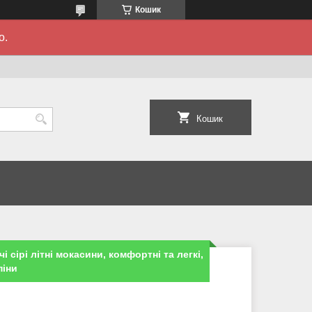
Кошик
о.
Кошик
чі сірі літні мокасини, комфортні та легкі,
піни