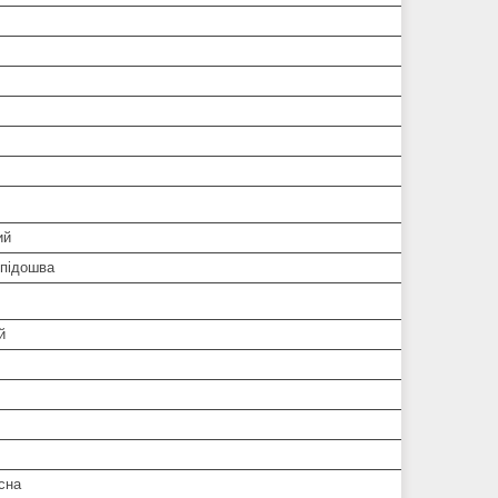
ий
підошва
й
сна