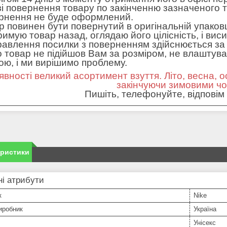
зі повернення товару по закінченню зазначеного т
рнення не буде оформлений.
р повинен бути повернутий в оригінальній упаковц
римую товар назад, оглядаю його цілісність, і вис
равлення посилки з поверненням здійснюється за 
 товар не підійшов Вам за розміром, не влаштував 
ною, і ми вирішимо проблему.
явності великий асортимент взуття. Літо, весна, о
закінчуючи зимовими ч
Пишіть, телефонуйте, відповім 
еристики
і атрибути
к
Nike
иробник
Україна
Унісекс