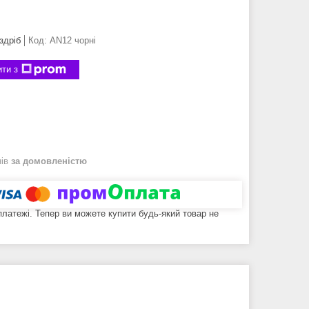
здріб
Код:
AN12 чорні
ти з
нів
за домовленістю
 платежі. Тепер ви можете купити будь-який товар не