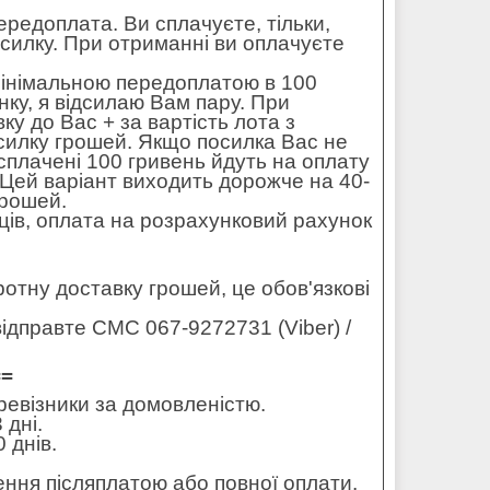
редоплата. Ви сплачуєте, тільки,
осилку. При отриманні ви оплачуєте
мінімальною передоплатою в 100
ку, я відсилаю Вам пару. При
ку до Вас + за вартість лота з
силку грошей. Якщо посилка Вас не
 сплачені 100 гривень йдуть на оплату
. Цей варіант виходить дорожче на 40-
грошей.
ців, оплата на розрахунковий рахунок
оротну доставку грошей, це обов'язкові
ідправте СМС 067-9272731 (Viber) /
==
еревізники за домовленістю.
 дні.
 днів.
ення післяплатою або повної оплати.