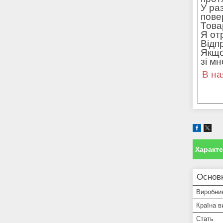
У ра
пове
Това
Я от
Відп
Якщо
зі м
В на
Характ
Основн
Виробни
Країна в
Стать