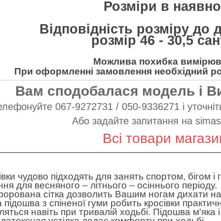
Розміри в наявнос
Відповідність розміру до 
розмір 46 - 30,5 са
Можлива похибка вимірюва
При оформленні замовлення необхідний роз
Вам сподобалася модель і В
елефонуйте 067-9272731 / 050-9336271 і уточніть
Або задайте запитання на
simas
Всі товари магази
івки чудово підходять для занять спортом, бігом і
ння для весняного – літнього – осіннього періоду.
орована сітка дозволить Вашим ногам дихати наві
а підошва з спіненої гуми робить кросівки практич
ляться навіть при тривалій ходьбі. Підошва м'яка 
-латексная устілка додає комфорту при ходьбі.