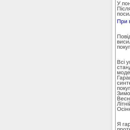
У по
Післ
поси
При 
Пові
виси
поку
Всі 
стан
моде
Гара
синт
поку
Зимо
Весн
Літн
Осін
Я га
прот