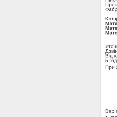
Прек
Фабр
Колі
Мате
Мате
Мате
Уточ
Дзві
Відп
5 го
При 
Варі