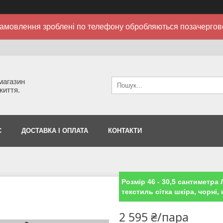
амовлення зроблені по телефону обробляються позачергов
 магазин
життя.
С
ДОСТАВКА І ОПЛАТА
КОНТАКТИ
Розмір 46 - 30,5 сантиметра Л
текстиль сітка шкіра, чорні, 
2 595 ₴/пара