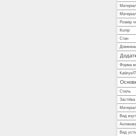
Матеріа
Матеріа
Розмір ч
Колір
Стан
Довжина 
Додатк
Форма м
Каблук/
Основ
Стиль
Застібка
Матеріал
Вид взут
Антиковз
Вид усті