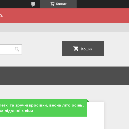
Кошик
о.
Кошик
егкі та зручні кросівки, весна літо осінь,
на підошві з піни