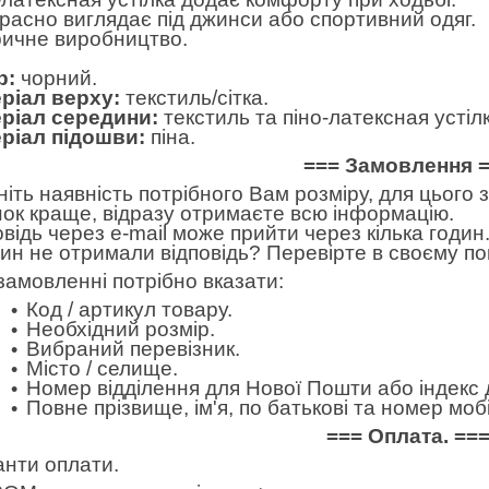
расно виглядає під джинси або спортивний одяг.
ичне виробництво.
р:
чорний.
ріал верху:
текстиль/сітка.
ріал середини:
текстиль та піно-латексная устілк
ріал підошви:
піна.
=== Замовлення 
ніть наявність потрібного Вам розміру, для цього
нок краще, відразу отримаєте всю інформацію.
овідь через e-mail може прийти через кілька годин.
дин не отримали відповідь? Перевірте в своєму по
замовленні потрібно вказати:
Код / артикул товару.
Необхідний розмір.
Вибраний перевізник.
Місто / селище.
Номер відділення для Нової Пошти або індекс 
Повне прізвище, ім'я, по батькові та номер м
=== Оплата. ==
анти оплати.