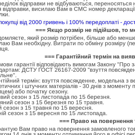
неділок відправки не відбуваються, переносяться н
я відправки, висилаю Вам в СМС номер декларації
лки.
покупці від 2000 гривень і 100% передоплаті - до
=== Якщо розмір не підійшов, то 
домляєте, який розмір потрібен, більше або менше.
лаю Вам необхідну. Витрати по обміну розміру (пе
пця.
=== Гарантійний термін на вия
умови гарантії відповідають вимогам Закону "Про 
дартам: ДСТУ ГОСТ 26167-2009 "взуття повсякден
льне".
нтійний термін: взуття повсякденне, модельна з в
етичних і штучних матеріалів - 30 днів з моменту
пцем) або початку сезону.
вий сезон з 15 листопада по 15 березня.
яний сезон з 15 березня по 15 травня.
ій сезон з 15 травня по 15 вересня.
ній сезон з 15 вересня по 15 листопада.
=== Право на повернення 
рантую Вам право на повернення замовленого тов
ягом 14 днів з моменту отримання його в офісі пе