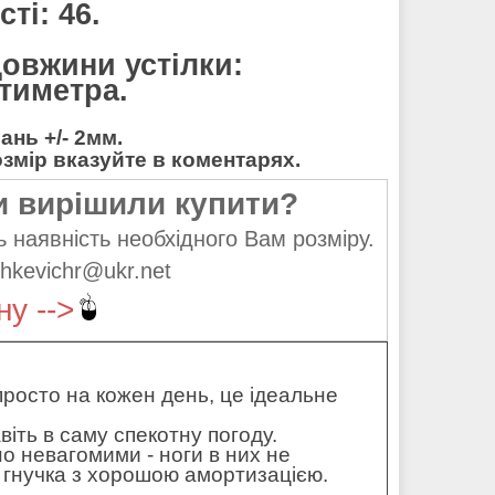
ті: 46.
довжини устілки:
нтиметра.
нь +/- 2мм.
мір вказуйте в коментарях.
и вирішили купити?
 наявність необхідного Вам розміру.
hkevichr@ukr.net
ну -->
 просто на кожен день, це ідеальне
ть в саму спекотну погоду.
но невагомими - ноги в них не
і гнучка з хорошою амортизацією.