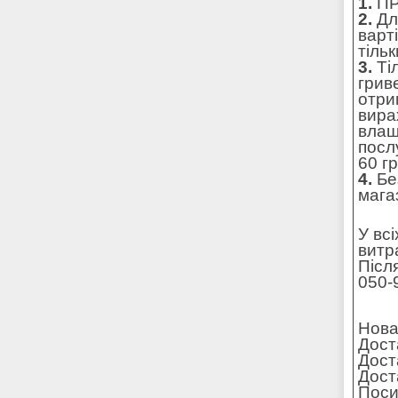
1.
ПР
2.
Для
варт
тільк
3.
Ті
грив
отри
вира
влаш
посл
60 г
4.
Без
мага
У вс
витр
Післ
050-
Нова
Дост
Дост
Доста
Поси