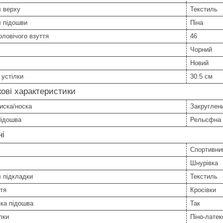
л верху
Текстиль
л підошви
Піна
оловічого взуття
46
Чорний
Новий
устілки
30.5 см
ові характеристики
иска/носка
Закруглен
Підошва
Рельєфна 
ні
Спортивни
Шнурівка
 підкладки
Текстиль
тя
Кросівки
ка підошва
Так
лки
Піно-латек