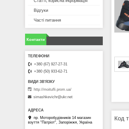
Статті, корисна інформація
Відгуки
Часті питання
Контакти
+380 (67) 927-27-31
+380 (50) 933-62-71
http://moitufli.prom.ua/
simashkevichr@ukr.net
Код т
пр. Моторобудівників 14 магазин
взуття "Патріот", Запоріжжя, Україна