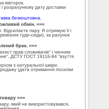
а вівторок.
 і розрахункову дату доставки
ставка безкоштовна.
можливий обмін. ===
 Відсилаєте пару. Я отримую її і
ревізник туди-сюди), за рахунок
влений брак. ===
захист прав споживачів" і чинним
не", ДСТУ ГОСТ 19116-84 "взуття
ерхом з натуральної шкіри,
 продажу (дата отримання посилки
товару ===
ару, який не використовувався,
ревізника.