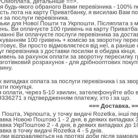
ОМоплата,
детальніше ==>
.
 будь-якого обраного Вами перевізника - 100% пе
ість лота на карту Приватбанку, я висилаю Вам п
и за послуги перевізника.
льки для Нової Пошти та Укрпошти. Післяплата з 
ень. Ви оплачуєте 100 гривень на карту Приватбан
манні Ви оплачуєте послуги перевізника за достав
хуванням 100 гривень + комісію за зворотну пере
товує, Ви просто відмовляєтеся від неї, а раніше
уг перевізника з доставки посилки в обидва кінця
ривень за рахунок оплати за зворотну пересилку 
готівковий розрахунок - для дрібнооптових покуп
зину.
іх випадках оплата за послуги перевізника і за зв
ати покупця.
я оплати, через 5-10 хвилин, зателефонуйте або в
9336271 з підтвердженням платежу, хто і за що.
=== Доставка. =
 Пошта, Укрпошта, у точку видачі Rozetka, інші п
авка Новою Поштою 1 - 2 дня, в деяких випадках 3
авка УкрПоштою 2 - 4 дня, в деяких випадках до 10
вка в точку видачі Rozetka 4 - 5 днів.
лки відправляються на протязі доби після замовл