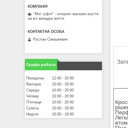
"Мої туфлі" - інтернет магазин взуття
на всі випадки життя.
Руслан Сімашкевич
Зат
Графік роботи
Понеділок
12:00
20:00
Вівторок
10:00
20:00
Середа
10:00
20:00
Четвер
10:00
20:00
Крос
Пʼятниця
10:00
20:00
ріше
Субота
10:00
20:00
Перф
Неділя
10:00
18:00
Легк
втом
Піно