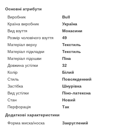
Основні атрибути
Виробник
Bull
Країна виробник
Україна
Вид взуття
Мокасини
Розмір чоловічого взуття
49
Матеріал верху
Текстиль
Матеріал підкладки
Текстиль
Матеріал підошви
Піна
Довжина устілки
32
Колір
Білий
Стиль
Повсякденний
Застібка
Шнурівка
Вид устілки
Піно-латексна
Стан
Новий
Перфорація
Так
Додаткові характеристики
Форма миска/носка
Закруглений