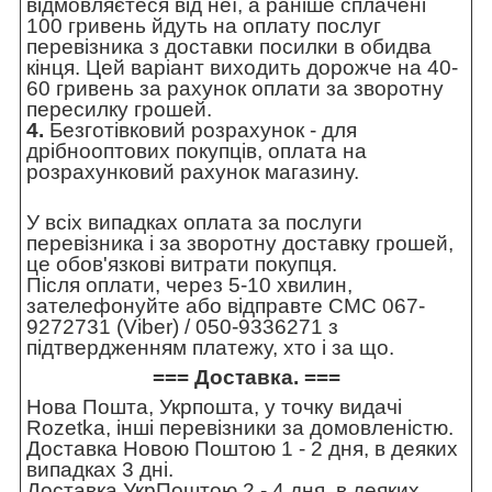
відмовляєтеся від неї, а раніше сплачені
100 гривень йдуть на оплату послуг
перевізника з доставки посилки в обидва
кінця. Цей варіант виходить дорожче на 40-
60 гривень за рахунок оплати за зворотну
пересилку грошей.
4.
Безготівковий розрахунок - для
дрібнооптових покупців, оплата на
розрахунковий рахунок магазину.
У всіх випадках оплата за послуги
перевізника і за зворотну доставку грошей,
це обов'язкові витрати покупця.
Після оплати, через 5-10 хвилин,
зателефонуйте або відправте СМС 067-
9272731 (Viber) / 050-9336271 з
підтвердженням платежу, хто і за що.
=== Доставка. ===
Нова Пошта, Укрпошта, у точку видачі
Rozetka, інші перевізники за домовленістю.
Доставка Новою Поштою 1 - 2 дня, в деяких
випадках 3 дні.
Доставка УкрПоштою 2 - 4 дня, в деяких