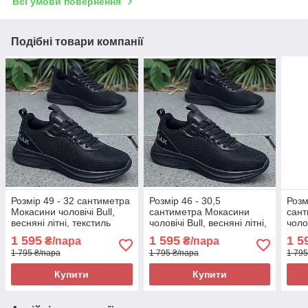
Всі умови повернення
Подібні товари компанії
Розмір 49 - 32 сантиметра
Розмір 46 - 30,5
Розм
Мокасини чоловічі Bull,
сантиметра Мокасини
сант
весняні літні, текстиль
чоловічі Bull, весняні літні,
чолов
сітка, чорні, на підошві з
текстиль сітка, чорні, на
текс
1 595
1 595
1 5
₴/пара
₴/пара
піни, легкі і зручні
підошві з піни, легкі і
підош
1 795 ₴/пара
1 795 ₴/пара
1 795
зручні
зруч
Купити
Купити