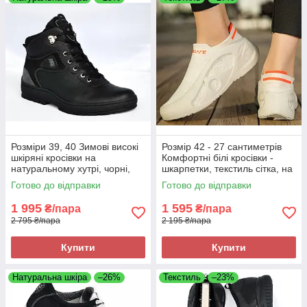
Розміри 39, 40 Зимові високі
Розмір 42 - 27 сантиметрів
шкіряні кросівки на
Комфортні білі кросівки -
натуральному хутрі, чорні,
шкарпетки, текстиль сітка, на
теплі і комфортні Brave 7000
підошві з піни
Готово до відправки
Готово до відправки
1 995
1 595
₴/пара
₴/пара
2 795 ₴/пара
2 195 ₴/пара
Купити
Купити
Натуральна шкіра
–26%
Текстиль
–23%