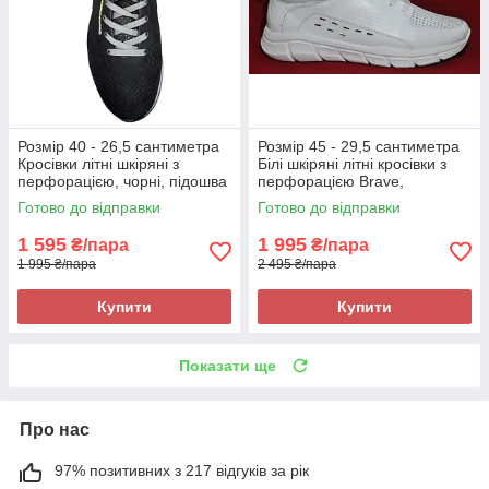
Розмір 40 - 26,5 сантиметра
Розмір 45 - 29,5 сантиметра
Кросівки літні шкіряні з
Білі шкіряні літні кросівки з
перфорацією, чорні, підошва
перфорацією Brave,
з піни, легкі та зручні
повнорозмірні, на підошві з
Готово до відправки
Готово до відправки
піни, легкі та зручні
1 595
1 995
₴/пара
₴/пара
1 995 ₴/пара
2 495 ₴/пара
Купити
Купити
Показати ще
Про нас
97% позитивних з 217 відгуків за рік