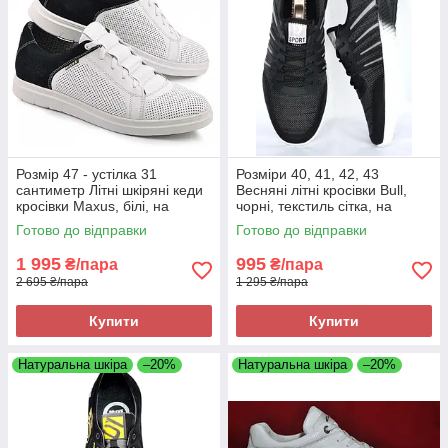
Розмір 47 - устілка 31
Розміри 40, 41, 42, 43
сантиметр Літні шкіряні кеди
Весняні літні кросівки Bull,
кросівки Maxus, білі, на
чорні, текстиль сітка, на
підошві з піни, легкі та зручні
підошві з піни, легкі та зручні
Готово до відправки
Готово до відправки
1 995
995
₴/пара
₴/пара
2 695 ₴/пара
1 295 ₴/пара
Купити
Купити
Натуральна шкіра
–20%
Натуральна шкіра
–20%