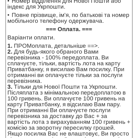
Номер відділення для Нової Пошти або
індекс для Укрпошти.
Повне прізвище, ім'я, по батькові та номер
мобільного телефону одержувача.
=== Оплата. ===
Варіанти оплати.
1.
ПРОМоплата,
детальніше ==>
.
2.
Для будь-якого обраного Вами
перевізника - 100% передоплата. Ви
сплачуєте, тільки, вартість лота на карту
Приватбанку, я висилаю Вам посилку. При
отриманні ви оплачуєте тільки за послуги
перевізника.
3.
Тільки для Нової Пошти та Укрпошти.
Післяплата з мінімальною передоплатою в
100 гривень. Ви оплачуєте 100 гривень на
карту Приватбанку, я відсилаю Вам пару.
При отриманні Ви оплачуєте послуги
перевізника за доставку до Вас + за
вартість лота з вирахуванням 100 гривень +
комісію за зворотну пересилку грошей.
Якщо посилка Вас не влаштовує, Ви просто