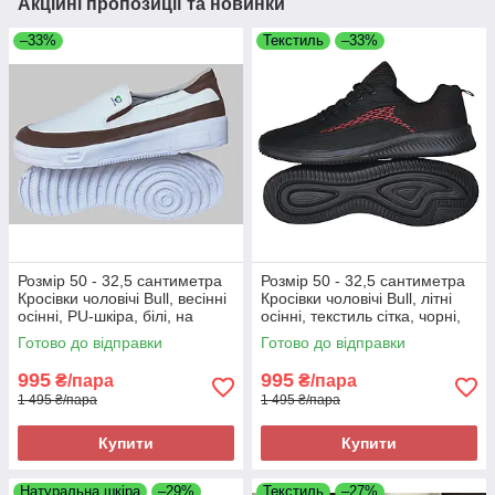
Акційні пропозиції та новинки
–33%
Текстиль
–33%
Розмір 50 - 32,5 сантиметра
Розмір 50 - 32,5 сантиметра
Кросівки чоловічі Bull, весінні
Кросівки чоловічі Bull, літні
осінні, PU-шкіра, білі, на
осінні, текстиль сітка, чорні,
підошві з піни, легкі і зручні
на підошві з піни, легкі і
Готово до відправки
Готово до відправки
зручні
995
995
₴/пара
₴/пара
1 495 ₴/пара
1 495 ₴/пара
Купити
Купити
Натуральна шкіра
–29%
Текстиль
–27%