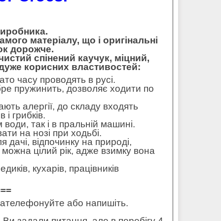
виробника.
амого матеріалу, що і оригінальні
ок дорожче.
чистий спінений каучук, міцний,
 дуже корисних властивостей:
ато часу проводять в русі.
бре пружинить, дозволяє ходити по
ють алергії, до складу входять
 і грибків.
 води, так і в пральній машині.
ти на нозі при ходьбі.
ля дачі, відпочинку на природі,
 можна цілий рік, адже взимку вона
диків, кухарів, працівників
===
 зателефонуйте або напишіть.
 Ви задали питання, але в перебігу 4-