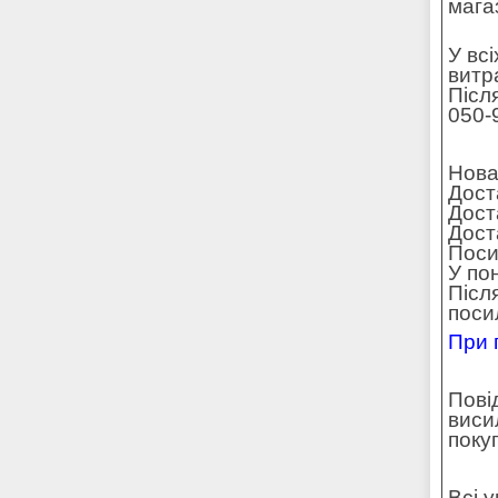
мага
У вс
витр
Післ
050-
Нова
Дост
Дост
Доста
Поси
У по
Післ
поси
При 
Пові
виси
поку
Всі 