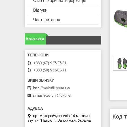
Статті, корисна інформація
Відгуки
Часті питання
Контакти
+380 (67) 927-27-31
+380 (50) 933-62-71
http://moitufli.prom.ua/
simashkevichr@ukr.net
Код 
пр. Моторобудівників 14 магазин
взуття "Патріот", Запоріжжя, Україна