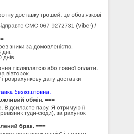
оротну доставку грошей, це обов'язкові
ідправте СМС 067-9272731 (Viber) /
==
еревізники за домовленістю.
 дні.
 днів.
ення післяплатою або повної оплати.
а вівторок.
 і розрахункову дату доставки
ставка безкоштовна.
можливий обмін. ===
 Відсилаєте пару. Я отримую її і
ревізник туди-сюди), за рахунок
влений брак. ===
захист прав споживачів" і чинним