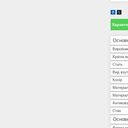
Характ
Основн
Виробни
Країна в
Стать
Вид взут
Колір
Матеріа
Матеріа
Антиковз
Стан
Основ
Форма м