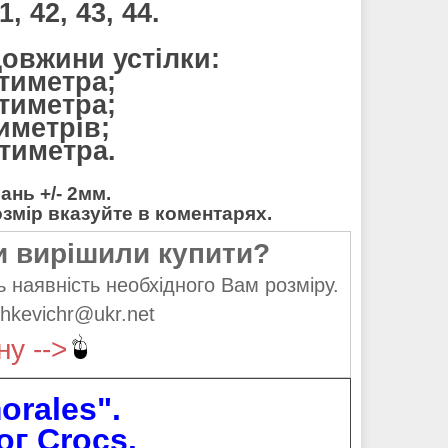
, 42, 43, 44.
довжини устілки:
нтиметра;
нтиметра;
тиметрів;
нтиметра.
нь +/- 2мм.
мір вказуйте в коментарях.
и вирішили купити?
 наявність необхідного Вам розміру.
hkevichr@ukr.net
ну -->
orales".
ог Crocs.