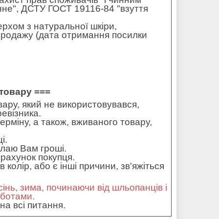
не", ДСТУ ГОСТ 19116-84 "взуття
ерхом з натуральної шкіри,
 продажу (дата отримання посилки
товару ===
ару, який не використовувався,
ревізника.
ерміну, а також, вживаного товару,
і.
илаю Вам гроші.
рахунок покупця.
колір, або є інші причини, зв'яжіться
сінь, зима, починаючи від шльопанців і
оботами.
на всі питання.