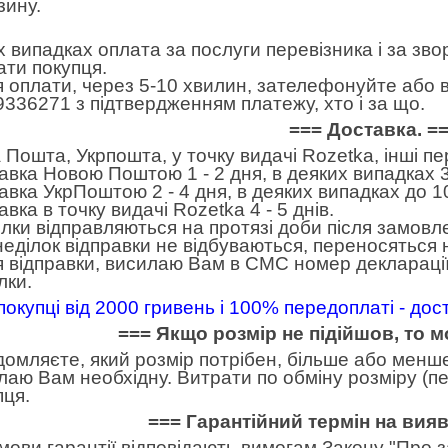
зину.
іх випадках оплата за послуги перевізника і за зв
ати покупця.
я оплати, через 5-10 хвилин, зателефонуйте або в
9336271 з підтвердженням платежу, хто і за що.
=== Доставка. =
 Пошта, Укрпошта, у точку видачі Rozetka, інші п
авка Новою Поштою 1 - 2 дня, в деяких випадках 3
авка УкрПоштою 2 - 4 дня, в деяких випадках до 10
вка в точку видачі Rozetka 4 - 5 днів.
лки відправляються на протязі доби після замовл
неділок відправки не відбуваються, переносяться н
я відправки, висилаю Вам в СМС номер декларації
лки.
покупці від 2000 гривень і 100% передоплаті - до
=== Якщо розмір не підійшов, то 
домляєте, який розмір потрібен, більше або менше.
лаю Вам необхідну. Витрати по обміну розміру (пе
пця.
=== Гарантійний термін на вия
умови гарантії відповідають вимогам Закону "Про 