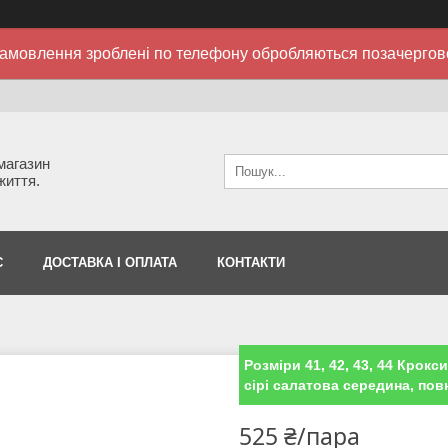
амовлення зроблені по телефону обробляються позачергов
 магазин
життя.
С
ДОСТАВКА І ОПЛАТА
КОНТАКТИ
Розміри 41, 42, 43, 44 Крокс
сірі салатова середина, по
525 ₴/пара