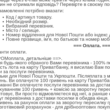
дин не отримали відповідь? Перевірте в своєму по
замовленні потрібно вказати:
Код / артикул товару.
Необхідний розмір.
Вибраний перевізник.
Місто / селище.
Номер відділення для Нової Пошти або індекс 
Повне прізвище, ім'я, по батькові та номер м
=== Оплата. ==
анти оплати.
ОМоплата,
детальніше ==>
.
 будь-якого обраного Вами перевізника - 100% пе
ість лота на карту Приватбанку, я висилаю Вам п
и за послуги перевізника.
льки для Нової Пошти та Укрпошти. Післяплата з 
ень. Ви оплачуєте 100 гривень на карту Приватбан
манні Ви оплачуєте послуги перевізника за достав
хуванням 100 гривень + комісію за зворотну пере
товує, Ви просто відмовляєтеся від неї, а раніше
уг перевізника з доставки посилки в обидва кінця
ривень за рахунок оплати за зворотну пересилку 
готівковий розрахунок - для дрібнооптових покуп