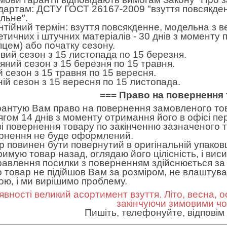
дартам: ДСТУ ГОСТ 26167-2009 "взуття повсякден
льне".
нтійний термін: взуття повсякденне, модельна з в
етичних і штучних матеріалів - 30 днів з моменту
пцем) або початку сезону.
вий сезон з 15 листопада по 15 березня.
яний сезон з 15 березня по 15 травня.
ій сезон з 15 травня по 15 вересня.
ній сезон з 15 вересня по 15 листопада.
=== Право на повернення 
рантую Вам право на повернення замовленого тов
ягом 14 днів з моменту отримання його в офісі пе
зі повернення товару по закінченню зазначеного т
рнення не буде оформлений.
р повинен бути повернутий в оригінальній упаковц
римую товар назад, оглядаю його цілісність, і вис
равлення посилки з поверненням здійснюється за 
 товар не підійшов Вам за розміром, не влаштував 
ною, і ми вирішимо проблему.
явності великий асортимент взуття. Літо, весна, о
закінчуючи зимовими ч
Пишіть, телефонуйте, відповім 