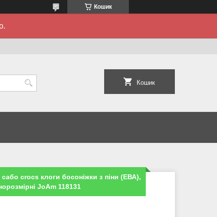
Кошик
о.
Кошик
и сабо crocs клоги босоніжки з піни (ЕВА),
внорозмірні JoAm 118131