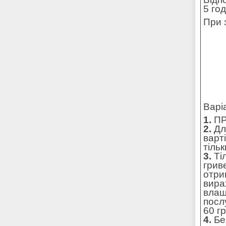
5 го
При 
Варі
1.
ПР
2.
Для
варт
тільк
3.
Ті
грив
отри
вира
влаш
посл
60 г
4.
Без