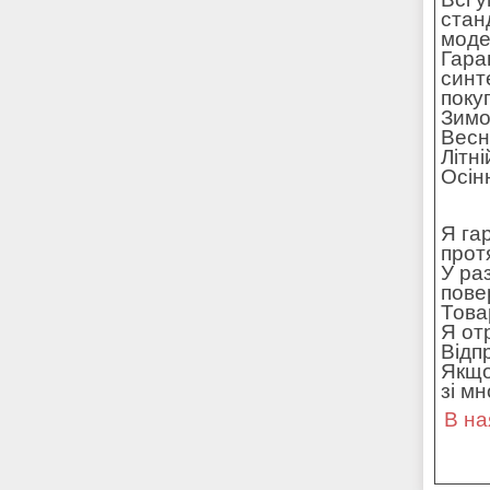
стан
моде
Гара
синт
поку
Зимо
Весн
Літн
Осін
Я га
прот
У ра
пове
Това
Я от
Відп
Якщо
зі м
В на