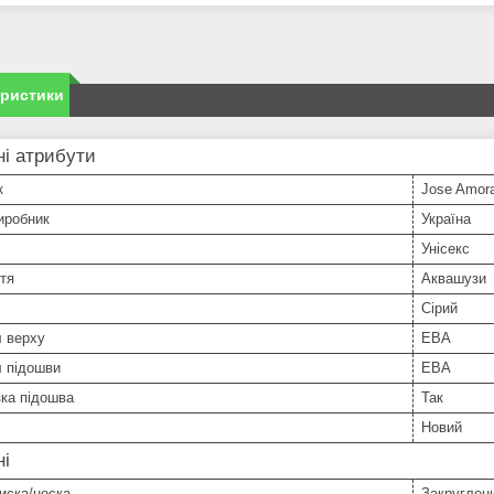
еристики
і атрибути
к
Jose Amor
иробник
Україна
Унісекс
тя
Аквашузи
Сірий
л верху
ЕВА
л підошви
ЕВА
ка підошва
Так
Новий
ні
иска/носка
Закруглен