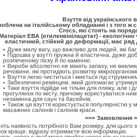
Взуття від українського 
облена на італійському обладнанні і з того ж с
Crocs, які стоять на поряд
Матеріал ЕВА (етиленвінілацетат) - екологічно 
еластичний, стійкий до деформації, має ряд
Дуже малу вагу, що важливо для людей, які баг
Підошва у взутті пружна й еластична, дуже до
розпеченому піску й по камінню.
Вироби абсолютно не мають запаху, не виклика
речовини, які протидіють розвитку мікроорганізмів
Взуття легко чиститься і миється під струменем
Забезпечені ремінцем, який допомагає утримува
Таке взуття підійде не тільки для пляжу, але і д
прогулянок по місту, причому користуватися ним
незамінна для саун та басейнів.
Також ця взуття користується популярністю у ме
масажних салонів і салонів краси.
=== Замовлення 
ніть наявність потрібного Вам розміру, для цього
нок краще, відразу отримаєте всю інформацію.
овідь через e-mail може прийти через кілька годин.