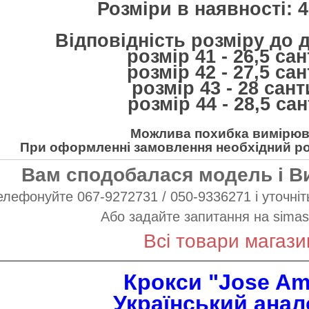
Розміри в наявності: 41
Відповідність розміру до 
розмір 41 - 26,5 са
розмір 42 - 27,5 са
розмір 43 - 28 сан
розмір 44 - 28,5 са
Можлива похибка вимірюва
При оформленні замовлення необхідний роз
Вам сподобалася модель і В
елефонуйте 067-9272731 / 050-9336271 і уточніть
Або задайте запитання на
simas
Всі товари магази
Крокси "Jose Am
Український анал