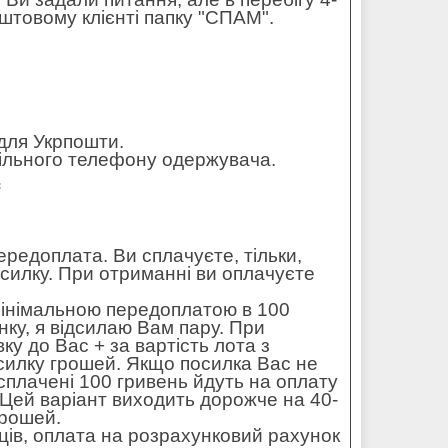
штовому клієнті папку "СПАМ".
для Укрпошти.
обільного телефону одержувача.
=
редоплата. Ви сплачуєте, тільки,
осилку. При отриманні ви оплачуєте
мінімальною передоплатою в 100
ку, я відсилаю Вам пару. При
ку до Вас + за вартість лота з
силку грошей. Якщо посилка Вас не
 сплачені 100 гривень йдуть на оплату
. Цей варіант виходить дорожче на 40-
грошей.
ців, оплата на розрахунковий рахунок