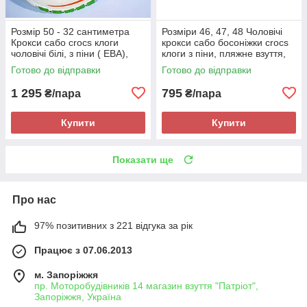
Розмір 50 - 32 сантиметра
Розміри 46, 47, 48 Чоловічі
Крокси сабо crocs клоги
крокси сабо босоніжки crocs
чоловічі білі, з піни ( ЕВА),
клоги з піни, пляжне взуття,
легкі і зручні
зелені JoAm 200101
Готово до відправки
Готово до відправки
1 295
795
₴/пара
₴/пара
Купити
Купити
Показати ще
Про нас
97% позитивних з 221 відгука за рік
Працює з 07.06.2013
м. Запоріжжя
пр. Моторобудівників 14 магазин взуття "Патріот",
Запоріжжя, Україна