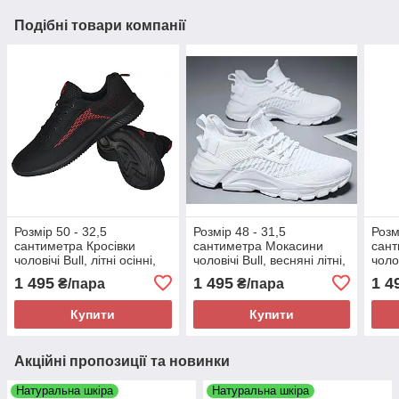
Подібні товари компанії
Розмір 50 - 32,5
Розмір 48 - 31,5
Розм
сантиметра Кросівки
сантиметра Мокасини
сант
чоловічі Bull, літні осінні,
чоловічі Bull, весняні літні,
чолов
текстиль сітка, чорні, на
текстиль сітка, білі, на
текст
1 495
1 495
1 4
₴/пара
₴/пара
підошві з піни, легкі і
підошві з піни, легкі і
підош
зручні
зручні
зруч
Купити
Купити
Акційні пропозиції та новинки
Натуральна шкіра
Натуральна шкіра