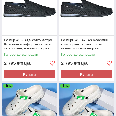
Розмір 46 - 30,5 сантиметра
Розміри 46, 47, 48 Класичні
Класичні комфортні та легкі,
комфортні та легкі, літні
літні осінні, чоловічі шкіряні
осінні, чоловічі шкіряні
мокасини Maxus, чорні, на
мокасини Maxus, чорні, на
Готово до відправки
Готово до відправки
підошві з піни
підошві з піни
2 795
2 795
₴/пара
₴/пара
Купити
Купити
Піна
Піна