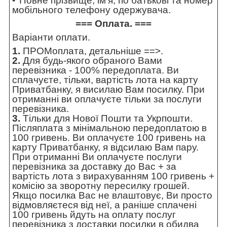
Повне прізвище, ім'я, по батькові та номер
мобільного телефону одержувача.
=== Оплата. ===
Варіанти оплати.
1.
ПРОМоплата,
детальніше ==>
.
2.
Для будь-якого обраного Вами
перевізника - 100% передоплата. Ви
сплачуєте, тільки, вартість лота на карту
Приватбанку, я висилаю Вам посилку. При
отриманні ви оплачуєте тільки за послуги
перевізника.
3.
Тільки для Нової Пошти та Укрпошти.
Післяплата з мінімальною передоплатою в
100 гривень. Ви оплачуєте 100 гривень на
карту Приватбанку, я відсилаю Вам пару.
При отриманні Ви оплачуєте послуги
перевізника за доставку до Вас + за
вартість лота з вирахуванням 100 гривень +
комісію за зворотну пересилку грошей.
Якщо посилка Вас не влаштовує, Ви просто
відмовляєтеся від неї, а раніше сплачені
100 гривень йдуть на оплату послуг
перевізника з доставки посилки в обидва