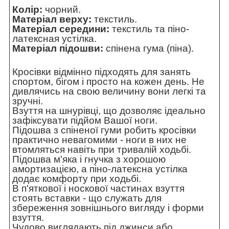
Колір:
чорний.
Матеріал верху:
текстиль.
Матеріал середини:
текстиль та піно-
латексная устілка.
Матеріал підошви:
спінена гума (піна).
Кросівки відмінно підходять для занять
спортом, бігом і просто на кожен день. Не
дивлячись на свою величину вони легкі та
зручні.
Взуття на шнурівці, що дозволяє ідеально
зафіксувати підйом Вашої ноги.
Підошва з спіненої гуми робить кросівки
практично невагомими - ноги в них не
втомляться навіть при тривалій ходьбі.
Підошва м'яка і гнучка з хорошою
амортизацією, а піно-латексна устілка
додає комфорту при ходьбі.
В п'яткової і носкової частинах взуття
стоять вставки - що служать для
збереження зовнішнього вигляду і форми
взуття.
Чудово виглядають під джинси або