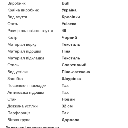
Виробник
Bull
Країна виробник
Україна
Вид взуття
Кросівки
Стать
Унісекс
Розмір чоловічого взуття
49
Колір
Чорний
Матеріал верху
Текстиль
Матеріал підошви
Піна
Матеріал підкладки
Текстиль
Стиль
Спортивний
Вид устілки
Піно-латексна
Застібка
Шнурівка
Посилюючі накладки
Так
Антиковзка підошва
Так
Стан
Новий
Довжина устілки
32 см
Перфорація
Так
Вікова група
Доросла
Додаткові характеристики