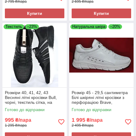
2 795 ₴/пара
2 695 ₴/пара
Купити
Купити
Текстиль
–23%
Натуральна шкіра
–20%
Розміри 40, 41, 42, 43
Розмір 45 - 29,5 сантиметра
Весняні літні кросівки Bull,
Білі шкіряні літні кросівки з
чорні, текстиль сітка, на
перфорацією Brave,
підошві з піни, легкі та зручні
повнорозмірні, на підошві з
Готово до відправки
Готово до відправки
піни, легкі та зручні
995
1 995
₴/пара
₴/пара
1 295 ₴/пара
2 495 ₴/пара