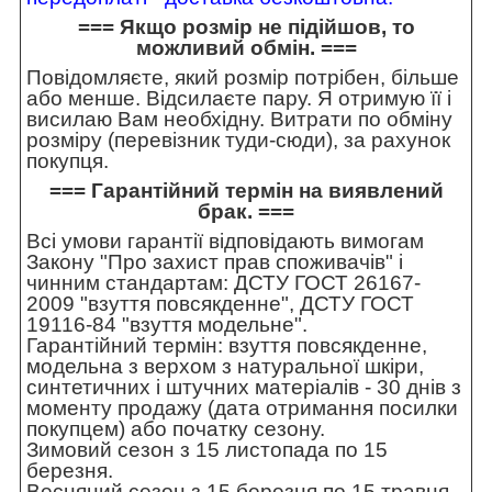
=== Якщо розмір не підійшов, то
можливий обмін. ===
Повідомляєте, який розмір потрібен, більше
або менше. Відсилаєте пару. Я отримую її і
висилаю Вам необхідну. Витрати по обміну
розміру (перевізник туди-сюди), за рахунок
покупця.
=== Гарантійний термін на виявлений
брак. ===
Всі умови гарантії відповідають вимогам
Закону "Про захист прав споживачів" і
чинним стандартам: ДСТУ ГОСТ 26167-
2009 "взуття повсякденне", ДСТУ ГОСТ
19116-84 "взуття модельне".
Гарантійний термін: взуття повсякденне,
модельна з верхом з натуральної шкіри,
синтетичних і штучних матеріалів - 30 днів з
моменту продажу (дата отримання посилки
покупцем) або початку сезону.
Зимовий сезон з 15 листопада по 15
березня.
Весняний сезон з 15 березня по 15 травня.