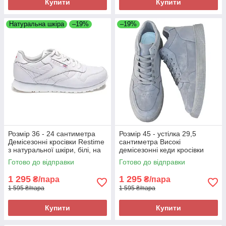
Купити
Купити
Натуральна шкіра
–19%
–19%
Розмір 36 - 24 сантиметра
Розмір 45 - устілка 29,5
Демісезонні кросівки Restime
сантиметра Високі
з натуральної шкіри, білі, на
демісезонні кеди кросівки
підошві з піни
Bull, сірі, на підошві з піни,
Готово до відправки
Готово до відправки
легкі та зручні Bull 300825
1 295
1 295
₴/пара
₴/пара
1 595 ₴/пара
1 595 ₴/пара
Купити
Купити