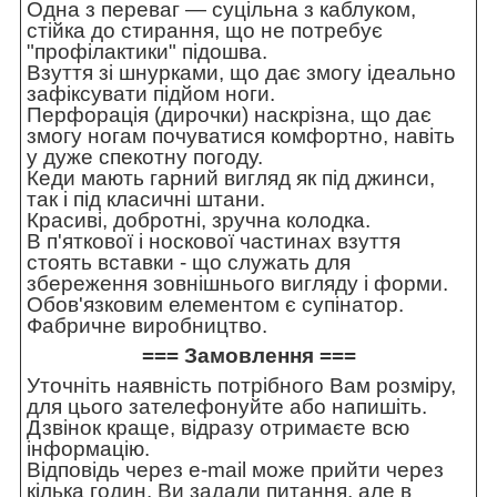
Одна з переваг — суцільна з каблуком,
стійка до стирання, що не потребує
"профілактики" підошва.
Взуття зі шнурками, що дає змогу ідеально
зафіксувати підйом ноги.
Перфорація (дирочки) наскрізна, що дає
змогу ногам почуватися комфортно, навіть
у дуже спекотну погоду.
Кеди мають гарний вигляд як під джинси,
так і під класичні штани.
Красиві, добротні, зручна колодка.
В п'яткової і носкової частинах взуття
стоять вставки - що служать для
збереження зовнішнього вигляду і форми.
Обов'язковим елементом є супінатор.
Фабричне виробництво.
=== Замовлення ===
Уточніть наявність потрібного Вам розміру,
для цього зателефонуйте або напишіть.
Дзвінок краще, відразу отримаєте всю
інформацію.
Відповідь через e-mail може прийти через
кілька годин. Ви задали питання, але в