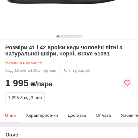
Розміри 41 і 42 Кроіки кеди чоловічі літні з
натуральної шкіри, чорні, Brave 51091
Немає в наявності
Код: Brave 51091 черный
Опт і роздріб
1 995
₴/пара
1 295 ₴
від 3 пар
Опис
Характеристики
Доставка
Оплата
Умови п
Опис