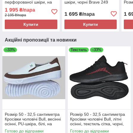
перфорованої шкіри, на
шкіри, чорні Brave 249
Розм
підошві з піни, чорні, легкі
1 995
₴/пара
та комфортні
1 695
1 6
₴/пара
2 195 ₴/пара
Купити
Купити
Акційні пропозиції та новинки
–33%
Текстиль
–33%
Розмір 50 - 32,5 сантиметра
Розмір 50 - 32,5 сантиметра
Кросівки чоловічі Bull, весінні
Кросівки чоловічі Bull, літні
осінні, PU-шкіра, білі, на
осінні, текстиль сітка, чорні,
підошві з піни, легкі і зручні
на підошві з піни, легкі і
Готово до відправки
Готово до відправки