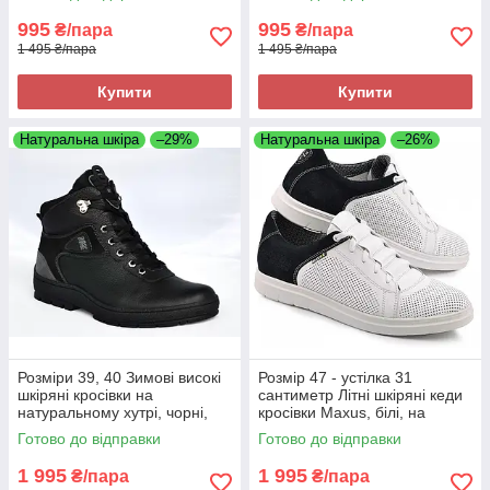
зручні
995
995
₴/пара
₴/пара
1 495 ₴/пара
1 495 ₴/пара
Купити
Купити
Натуральна шкіра
–29%
Натуральна шкіра
–26%
Розміри 39, 40 Зимові високі
Розмір 47 - устілка 31
шкіряні кросівки на
сантиметр Літні шкіряні кеди
натуральному хутрі, чорні,
кросівки Maxus, білі, на
теплі і комфортні Brave 7000
підошві з піни, легкі та зручні
Готово до відправки
Готово до відправки
1 995
1 995
₴/пара
₴/пара