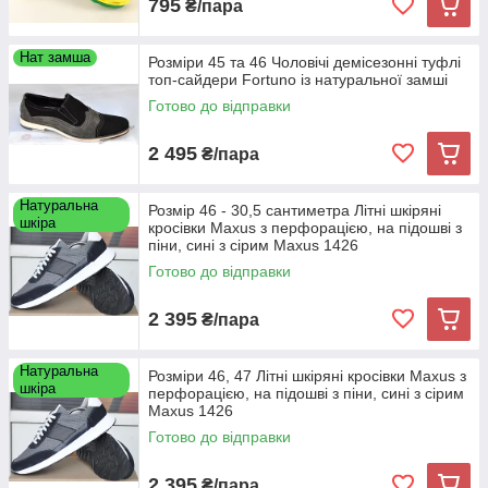
795
₴/пара
Нат замша
Розміри 45 та 46 Чоловічі демісезонні туфлі
топ-сайдери Fortuno із натуральної замші
Готово до відправки
2 495
₴/пара
Натуральна
Розмір 46 - 30,5 сантиметра Літні шкіряні
шкіра
кросівки Maxus з перфорацією, на підошві з
піни, сині з сірим Maxus 1426
Готово до відправки
2 395
₴/пара
Натуральна
Розміри 46, 47 Літні шкіряні кросівки Maxus з
шкіра
перфорацією, на підошві з піни, сині з сірим
Maxus 1426
Готово до відправки
2 395
₴/пара