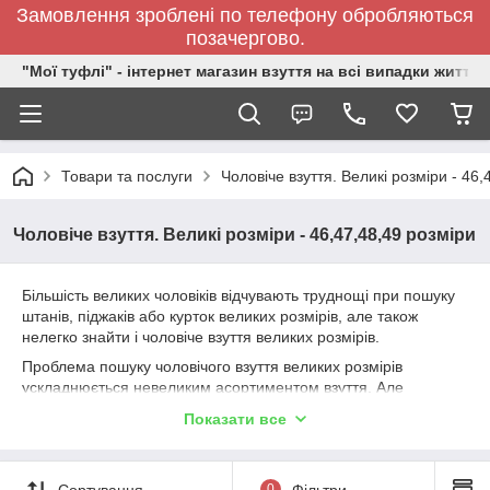
Замовлення зроблені по телефону обробляються
позачергово.
"Мої туфлі" - інтернет магазин взуття на всі випадки життя.
Товари та послуги
Чоловіче взуття. Великі розміри - 46,
Чоловіче взуття. Великі розміри - 46,47,48,49 розміри
Більшість великих чоловіків відчувають труднощі при пошуку
штанів, піджаків або курток великих розмірів, але також
нелегко знайти і чоловіче взуття великих розмірів.
Проблема пошуку чоловічого взуття великих розмірів
ускладнюється невеликим асортиментом взуття. Але
останнім часом, виробники взуття почали приділяти більше
Показати все
уваги цій проблемі: чоловіче взуття великих розмірів стала
випускатися в широкому асортименті і її розмірний ряд
включає моделі від 46 до 50 розміру.
Сортування
0
Фільтри