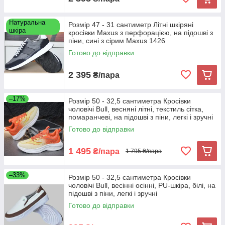
Натуральна
Розмір 47 - 31 сантиметр Літні шкіряні
шкіра
кросівки Maxus з перфорацією, на підошві з
піни, сині з сірим Maxus 1426
Готово до відправки
2 395
₴/пара
–17%
Розмір 50 - 32,5 сантиметра Кросівки
чоловічі Bull, весняні літні, текстиль сітка,
помаранчеві, на підошві з піни, легкі і зручні
Готово до відправки
1 495
₴/пара
1 795 ₴/пара
–33%
Розмір 50 - 32,5 сантиметра Кросівки
чоловічі Bull, весінні осінні, PU-шкіра, білі, на
підошві з піни, легкі і зручні
Готово до відправки