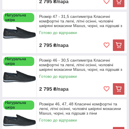
2 795
₴/пара
Крім цього необхідно передбачити розподіл рівномірного
навантаження по всій довжині стопи і використовувати
спеціальний елемент для амортизації п'яткової частини, що
Натуральна
Розмір 47 - 31,5 сантиметра Класичні
забезпечує зменшення навантаження на суглоби під час
шкіра
комфортні та легкі, літні осінні, чоловічі
пересування. Також для поглинання ударів при ходьбі для
шкіряні мокасини Maxus, чорні, на підошві з
піни
виготовлення взуття використовується підошва з поперечним
Готово до відправки
перерізом і повітряною подушкою. Таке взуття забезпечує
максимальну зручність і легкість при ходьбі. Фахівцями
2 795
₴/пара
взуттєвих фабрик ретельно продумуються всі деталі і
використовуються тільки натуральні матеріали від устілок до
верху взуття – цим і гарантується бездоганність взуття
Натуральна
Розмір 46 - 30,5 сантиметра Класичні
великих розмірів.
шкіра
комфортні та легкі, літні осінні, чоловічі
шкіряні мокасини Maxus, чорні, на підошві з
піни
Готово до відправки
2 795
₴/пара
Натуральна
Розміри 46, 47, 48 Класичні комфортні та
шкіра
легкі, літні осінні, чоловічі шкіряні мокасини
Maxus, чорні, на підошві з піни
Готово до відправки