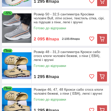
1 295
₴/пара
–5%
Розмір 50 - 32,5 сантиметра Кросівки
чоловічі Bull, літні осінні, текстиль сітка, сірі,
на підошві з піни, легкі і зручні
Готово до відправки
2 095
₴/пара
2 195 ₴/пара
Піна
Розмір 48 - 31,3 сантиметра Крокси сабо
crocs клоги чоловічі бежеві, з піни ( ЕВА),
легкі і зручні
Готово до відправки
1 295
₴/пара
Піна
Розміри 46, 47, 48 Крокси сабо crocs клоги
чоловічі бежеві, з піни ( ЕВА), легкі і зручні
Готово до відправки
1 295
₴/пара