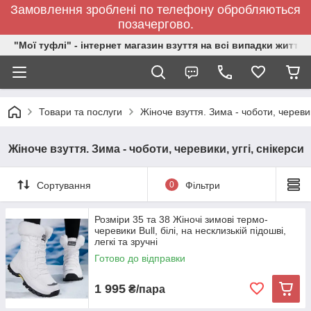
Замовлення зроблені по телефону обробляються
позачергово.
"Мої туфлі" - інтернет магазин взуття на всі випадки життя.
Товари та послуги
Жіноче взуття. Зима - чоботи, черевик
Жіноче взуття. Зима - чоботи, черевики, уггі, снікерси
Сортування
0
Фільтри
Розміри 35 та 38 Жіночі зимові термо-
черевики Bull, білі, на несклизькій підошві,
легкі та зручні
Готово до відправки
1 995
₴/пара