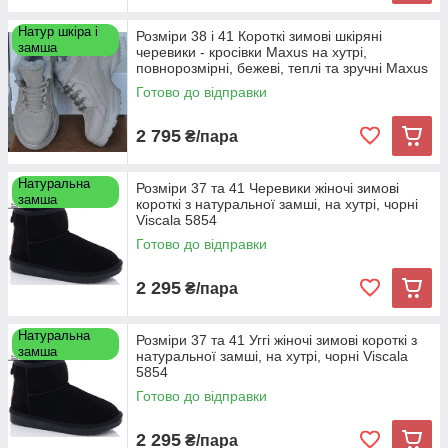
Натур шкіра і
Розміри 38 і 41 Короткі зимові шкіряні
замша
черевики - кросівки Maxus на хутрі,
повнорозмірні, бежеві, теплі та зручні Maxus
4617
Готово до відправки
2 795
₴/пара
Натуральна
Розміри 37 та 41 Черевики жіночі зимові
замша
короткі з натуральної замші, на хутрі, чорні
Viscala 5854
Готово до відправки
2 295
₴/пара
Натуральна
Розміри 37 та 41 Уггі жіночі зимові короткі з
замша
натуральної замші, на хутрі, чорні Viscala
5854
Готово до відправки
2 295
₴/пара