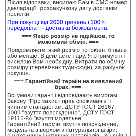
Після відправки, висилаю Вам в СМС номер
декларації і розрахункову дату доставки
посилки.
При покупці від 2000 гривень і 100%
передоплаті - доставка безкоштовна.
=== Якщо розмір не підійшов, то
можливий обмін. ===
Повідомляєте, який розмір потрібен, більше
або менше. Відсилаєте пару. Я отримую її і
висилаю Вам необхідну. Витрати по обміну
розміру (перевізник туди-сюди), за рахунок
покупця.
=== Гарантійний термін на виявлений
брак. ===
Всі умови гарантії відповідають вимогам
Закону "Про захист прав споживачів" і
чинним стандартам: ДСТУ ГОСТ 26167-
2009 "взуття повсякденне", ДСТУ ГОСТ
19116-84 "взуття модельне".
Гарантійний термін: взуття повсякденне,
модельна з верхом з натуральної шкіри,
синтетичних і штучних матеріалів - 30 днів з