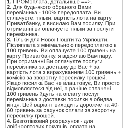
1.
ПРОМоплата,
детальніше ==>
.
2.
Для будь-якого обраного Вами
перевізника - 100% передоплата. Ви
сплачуєте, тільки, вартість лота на карту
Приватбанку, я висилаю Вам посилку. При
отриманні ви оплачуєте тільки за послуги
перевізника.
3.
Тільки для Нової Пошти та Укрпошти.
Післяплата з мінімальною передоплатою в
100 гривень. Ви оплачуєте 100 гривень на
карту Приватбанку, я відсилаю Вам пару.
При отриманні Ви оплачуєте послуги
перевізника за доставку до Вас + за
вартість лота з вирахуванням 100 гривень +
комісію за зворотну пересилку грошей.
Якщо посилка Вас не влаштовує, Ви просто
відмовляєтеся від неї, а раніше сплачені
100 гривень йдуть на оплату послуг
перевізника з доставки посилки в обидва
кінця. Цей варіант виходить дорожче на 40-
60 гривень за рахунок оплати за зворотну
пересилку грошей.
4.
Безготівковий розрахунок - для
дрібнооптових покупців, оплата на