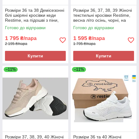
Розміри 36 та 38 Демісезонні
Розміри 36, 37, 38, 39 Жіночі
білі шкіряні кросівки кеди
текстильні кросівки Restime,
Restime, на підошві з піни,
весна літо осінь, чорні, на
легкі та комфортні
підошві з піни
Готово до відправки
Готово до відправки
1 795
1 595
₴/пара
₴/пара
2 195 ₴/пара
1 795 ₴/пара
Купити
Купити
–11%
–11%
Розміри 37, 38, 39, 40 Жіночі
Розміри 36 та 40 Жіночі