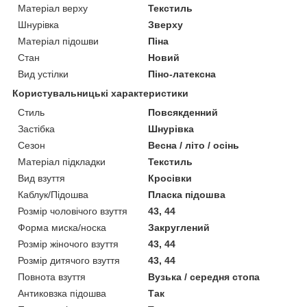
Матеріал верху
Текстиль
Шнурівка
Зверху
Матеріал підошви
Піна
Стан
Новий
Вид устілки
Піно-латексна
Користувальницькі характеристики
Стиль
Повсякденний
Застібка
Шнурівка
Сезон
Весна / літо / осінь
Матеріал підкладки
Текстиль
Вид взуття
Кросівки
Каблук/Підошва
Пласка підошва
Розмір чоловічого взуття
43, 44
Форма миска/носка
Закруглений
Розмір жіночого взуття
43, 44
Розмір дитячого взуття
43, 44
Повнота взуття
Вузька / середня стопа
Антиковзка підошва
Так