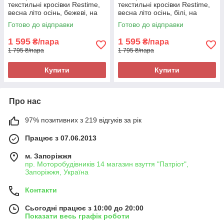
текстильні кросівки Restime,
текстильні кросівки Restime,
весна літо осінь, бежеві, на
весна літо осінь, білі, на
підошві з піни
підошві з піни
Готово до відправки
Готово до відправки
1 595
1 595
₴/пара
₴/пара
1 795 ₴/пара
1 795 ₴/пара
Купити
Купити
Про нас
97% позитивних з 219 відгуків за рік
Працює з 07.06.2013
м. Запоріжжя
пр. Моторобудівників 14 магазин взуття "Патріот",
Запоріжжя, Україна
Контакти
Сьогодні працює з 10:00 до 20:00
Показати весь графік роботи