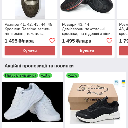
Розміри 41, 42, 43, 44, 45
Розміри 43, 44
Розм
Кросівки Restime весняні
Демісезонні текстильні
48, 
літні осінні, текстиль,
кросівки, на підошві з піни,
кросі
зелені хакі Restime 20225
чорні з червоним Bonote
текст
1 495
1 495
1 7
₴/пара
₴/пара
8916
підо
Купити
Купити
Акційні пропозиції та новинки
Натуральна шкіра
–18%
–11%