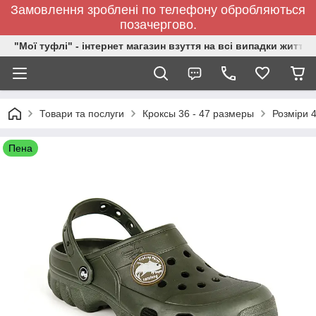
Замовлення зроблені по телефону обробляються
позачергово.
"Мої туфлі" - інтернет магазин взуття на всі випадки життя.
Товари та послуги
Кроксы 36 - 47 размеры
Розміри 4
Пена