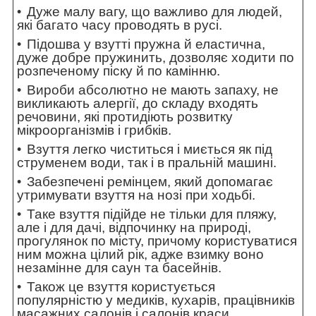
Дуже малу вагу, що важливо для людей,
які багато часу проводять в русі.
Підошва у взутті пружна й еластична,
дуже добре пружинить, дозволяє ходити по
розпеченому піску й по камінню.
Вироби абсолютно не мають запаху, не
викликають алергії, до складу входять
речовини, які протидіють розвитку
мікроорганізмів і грибків.
Взуття легко чиститься і миється як під
струменем води, так і в пральній машині.
Забезпечені ремінцем, який допомагає
утримувати взуття на нозі при ходьбі.
Таке взуття підійде не тільки для пляжу,
але і для дачі, відпочинку на природі,
прогулянок по місту, причому користуватися
ним можна цілий рік, адже взимку воно
незамінне для саун та басейнів.
Також це взуття користується
популярністю у медиків, кухарів, працівників
масажних салонів і салонів краси.