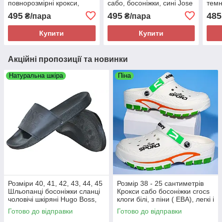
повнорозмірні крокси,
сабо, босоніжки, сині Jose
темн
сабо, босоніжки, білі Jose
Amorales 118110
повн
495
495
485
₴/пара
₴/пара
Amorales 118115
116
Купити
Купити
Акційні пропозиції та новинки
Натуральна шкіра
Піна
Розміри 40, 41, 42, 43, 44, 45
Розмір 38 - 25 сантиметрів
Шльопанці босоніжки сланці
Крокси сабо босоніжки crocs
чоловічі шкіряні Hugo Boss,
клоги білі, з піни ( ЕВА), легкі і
чорні, на підошві з піни
зручні
Готово до відправки
Готово до відправки