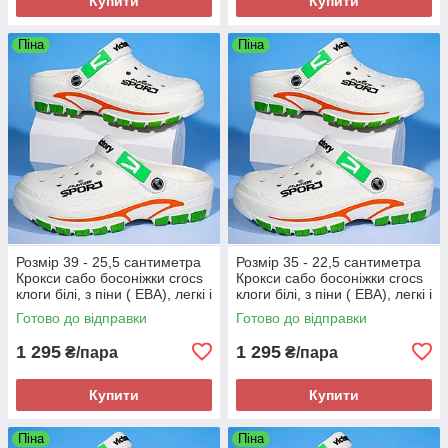
Купити
Купити
Піна
Піна
Розмір 39 - 25,5 сантиметра
Розмір 35 - 22,5 сантиметра
Крокси сабо босоніжки crocs
Крокси сабо босоніжки crocs
клоги білі, з піни ( ЕВА), легкі і
клоги білі, з піни ( ЕВА), легкі і
зручні
зручні
Готово до відправки
Готово до відправки
1 295
1 295
₴/пара
₴/пара
Купити
Купити
Піна
Піна