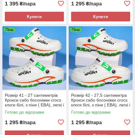
1 395
1 295
₴/пара
₴/пара
Купити
Купити
Піна
Піна
Розмір 41 - 27 сантиметрів
Розмір 42 - 27,5 сантиметра
Крокси сабо босоніжки crocs
Крокси сабо босоніжки crocs
клоги білі, з піни ( ЕВА), легкі і
клоги білі, з піни ( ЕВА), легкі і
зручні
зручні
Готово до відправки
Готово до відправки
1 295
1 295
₴/пара
₴/пара