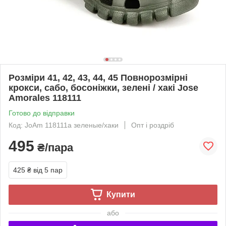
Розміри 41, 42, 43, 44, 45 Повнорозмірні
крокси, сабо, босоніжки, зелені / хакі Jose
Amorales 118111
Готово до відправки
Код: JoAm 118111a зеленые/хаки
Опт і роздріб
495
₴/пара
425 ₴
від 5 пар
Купити
або