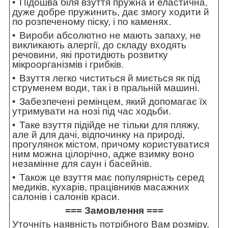
Підошва біля взуття пружна й еластична,
дуже добре пружинить, дає змогу ходити й
по розпеченому піску, і по каменях.
Вироби абсолютно не мають запаху, не
викликають алергії, до складу входять
речовини, які протидіють розвитку
мікроорганізмів і грибків.
Взуття легко чиститься й миється як під
струменем води, так і в пральній машині.
Забезпечені ремінцем, який допомагає їх
утримувати на нозі під час ходьби.
Таке взуття підійде не тільки для пляжу,
але й для дачі, відпочинку на природі,
прогулянок містом, причому користуватися
ним можна цілорічно, адже взимку воно
незамінне для саун і басейнів.
Також це взуття має популярність серед
медиків, кухарів, працівників масажних
салонів і салонів краси.
=== Замовлення ===
Уточніть наявність потрібного Вам розміру,