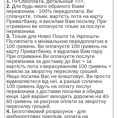
1.
ПРОМоплата,
детальніше ==>
.
2.
Для будь-якого обраного Вами
перевізника - 100% передоплата. Ви
сплачуєте, тільки, вартість лота на карту
Приватбанку, я висилаю Вам посилку. При
отриманні ви оплачуєте тільки за послуги
перевізника.
3.
Тільки для Нової Пошти та Укрпошти.
Післяплата з мінімальною передоплатою в
100 гривень. Ви оплачуєте 100 гривень на
карту Приватбанку, я відсилаю Вам пару.
При отриманні Ви оплачуєте послуги
перевізника за доставку до Вас + за
вартість лота з вирахуванням 100 гривень +
комісію за зворотну пересилку грошей.
Якщо посилка Вас не влаштовує, Ви просто
відмовляєтеся від неї, а раніше сплачені
100 гривень йдуть на оплату послуг
перевізника з доставки посилки в обидва
кінця. Цей варіант виходить дорожче на 40-
60 гривень за рахунок оплати за зворотну
пересилку грошей.
4.
Безготівковий розрахунок - для
дрібнооптових покупців, оплата на