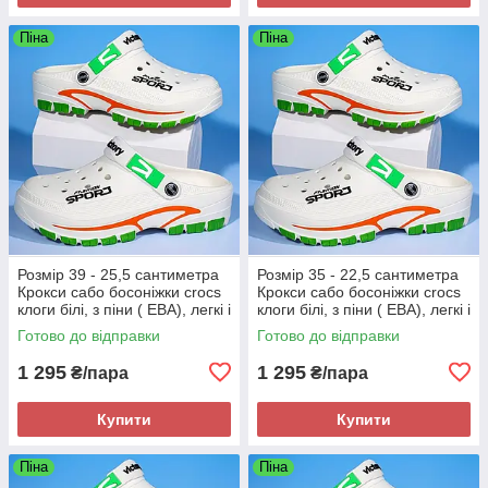
Піна
Піна
Розмір 39 - 25,5 сантиметра
Розмір 35 - 22,5 сантиметра
Крокси сабо босоніжки crocs
Крокси сабо босоніжки crocs
клоги білі, з піни ( ЕВА), легкі і
клоги білі, з піни ( ЕВА), легкі і
зручні
зручні
Готово до відправки
Готово до відправки
1 295
1 295
₴/пара
₴/пара
Купити
Купити
Піна
Піна