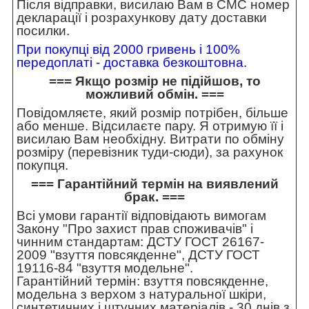
Після відправки, висилаю Вам в СМС номер
декларації і розрахункову дату доставки
посилки.
При покупці від 2000 гривень і 100%
передоплаті - доставка безкоштовна.
=== Якщо розмір не підійшов, то
можливий обмін. ===
Повідомляєте, який розмір потрібен, більше
або менше. Відсилаєте пару. Я отримую її і
висилаю Вам необхідну. Витрати по обміну
розміру (перевізник туди-сюди), за рахунок
покупця.
=== Гарантійний термін на виявлений
брак. ===
Всі умови гарантії відповідають вимогам
Закону "Про захист прав споживачів" і
чинним стандартам: ДСТУ ГОСТ 26167-
2009 "взуття повсякденне", ДСТУ ГОСТ
19116-84 "взуття модельне".
Гарантійний термін: взуття повсякденне,
модельна з верхом з натуральної шкіри,
синтетичних і штучних матеріалів - 30 днів з