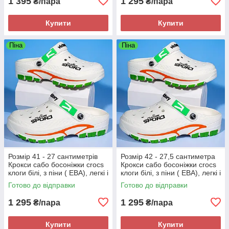
1 395
1 295
₴/пара
₴/пара
Купити
Купити
Піна
Піна
Розмір 41 - 27 сантиметрів
Розмір 42 - 27,5 сантиметра
Крокси сабо босоніжки crocs
Крокси сабо босоніжки crocs
клоги білі, з піни ( ЕВА), легкі і
клоги білі, з піни ( ЕВА), легкі і
зручні
зручні
Готово до відправки
Готово до відправки
1 295
1 295
₴/пара
₴/пара
Купити
Купити