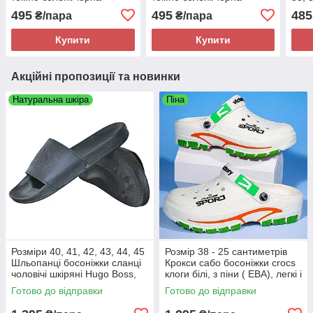
підошва JoAm 116214
підошва JoAm 116214
45, 
495
495
485
₴/пара
₴/пара
Купити
Купити
Акційні пропозиції та новинки
Натуральна шкіра
Піна
Розміри 40, 41, 42, 43, 44, 45
Розмір 38 - 25 сантиметрів
Шльопанці босоніжки сланці
Крокси сабо босоніжки crocs
чоловічі шкіряні Hugo Boss,
клоги білі, з піни ( ЕВА), легкі і
чорні, на підошві з піни
зручні
Готово до відправки
Готово до відправки