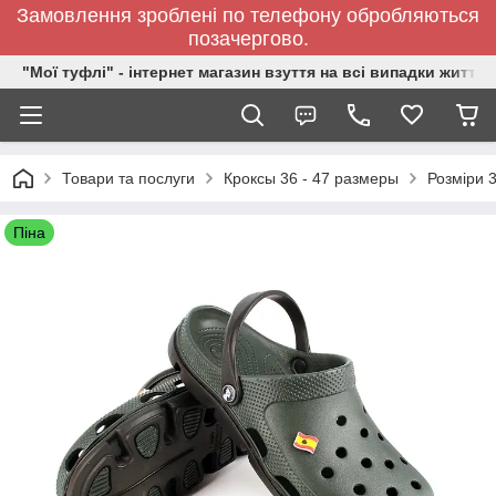
Замовлення зроблені по телефону обробляються
позачергово.
"Мої туфлі" - інтернет магазин взуття на всі випадки життя.
Товари та послуги
Кроксы 36 - 47 размеры
Розміри 3
Піна