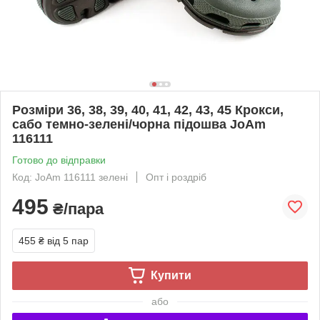
Розміри 36, 38, 39, 40, 41, 42, 43, 45 Крокси,
сабо темно-зелені/чорна підошва JoAm
116111
Готово до відправки
Код: JoAm 116111 зелені
Опт і роздріб
495
₴/пара
455 ₴
від 5 пар
Купити
або